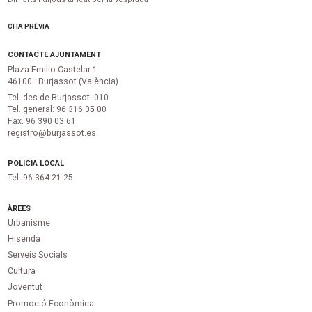
CITA PRÈVIA
CONTACTE AJUNTAMENT
Plaza Emilio Castelar 1
46100 · Burjassot (València)
Tel. des de Burjassot: 010
Tel. general: 96 316 05 00
Fax. 96 390 03 61
registro@burjassot.es
POLICIA LOCAL
Tel. 96 364 21 25
ÀREES
Urbanisme
Hisenda
Serveis Socials
Cultura
Joventut
Promoció Econòmica