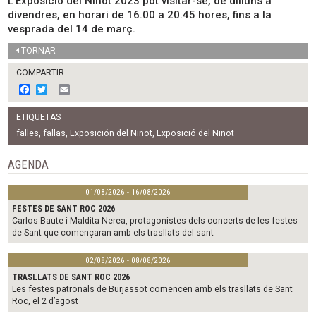
L’Exposició del Ninot 2023 pot visitar-se, de dilluns a
divendres, en horari de 16.00 a 20.45 hores, fins a la
vesprada del 14 de març.
TORNAR
COMPARTIR
F
T
E
a
w
m
c
i
a
ETIQUETAS
e
t
i
b
t
l
falles
,
fallas
,
Exposición del Ninot
,
Exposició del Ninot
o
e
o
r
AGENDA
k
01/08/2026 - 16/08/2026
FESTES DE SANT ROC 2026
Carlos Baute i Maldita Nerea, protagonistes dels concerts de les festes
de Sant que començaran amb els trasllats del sant
02/08/2026 - 08/08/2026
TRASLLATS DE SANT ROC 2026
Les festes patronals de Burjassot comencen amb els trasllats de Sant
Roc, el 2 d’agost