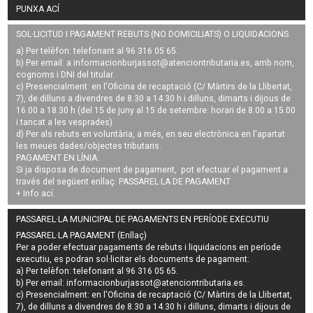
PUNXA ACÍ
SOL·LICITUD I PAGAMENT REBUTS (NO DOMICILIATS) O LIQUIDACIONS
a) Per telèfon: telefonant al 96 316 05 65.
b) Per email: a
informacionburjassot@atenciontributaria.es
, amb nom,
cognoms i DNI del titular.
c) Presencialment: en l'Oficina de recaptació (C/ Màrtirs de la Llibertat,
7), de dilluns a divendres de 8.30 a 14.30 h i dilluns, dimarts i dijous de
16.00 a 18.30 h (del 15 de juny al 15 de setembre: horari de 8.00 a 15.00
i tancat a les vesprades).
d) Per als rebuts en voluntària, a més, en seu electrònica en l'apartat
les meues dades/objectes tributaris.
PAGAMENT EN LÍNIA:
Si ja disposa de document de pagament, pot efectuar el pagament a
través del següent enllaç:
PASSAREL·LA DE PAGAMENT
+ Info
ací
.
PASSAREL·LA MUNICIPAL DE PAGAMENTS EN PERÍODE EXECUTIU
PASSAREL·LA PAGAMENT (Enllaç)
Per a poder efectuar pagaments de
rebuts i liquidacions en període
executiu
, es podran
sol·licitar els documents de pagament
:
a) Per telèfon: telefonant al 96 316 05 65.
b) Per email:
informacionburjassot@atenciontributaria.es
.
c) Presencialment: en l'Oficina de recaptació (C/ Màrtirs de la Llibertat,
7), de dilluns a divendres de 8.30 a 14.30 h i dilluns, dimarts i dijous de