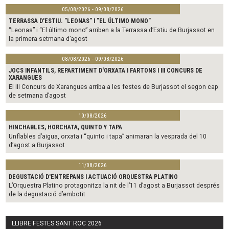
05/08/2026 - 09/08/2026
TERRASSA D'ESTIU. "LEONAS" I "EL ÚLTIMO MONO"
“Leonas” i “El último mono” arriben a la Terrassa d’Estiu de Burjassot en
la primera setmana d’agost
08/08/2026 - 09/08/2026
JOCS INFANTILS, REPARTIMENT D'ORXATA I FARTONS I III CONCURS DE
XARANGUES
El III Concurs de Xarangues arriba a les festes de Burjassot el segon cap
de setmana d’agost
10/08/2026
HINCHABLES, HORCHATA, QUINTO Y TAPA
Unflables d’aigua, orxata i “quinto i tapa” animaran la vesprada del 10
d’agost a Burjassot
11/08/2026
DEGUSTACIÓ D'ENTREPANS I ACTUACIÓ ORQUESTRA PLATINO
L’Orquestra Platino protagonitza la nit de l’11 d’agost a Burjassot després
de la degustació d’embotit
LLIBRE FESTES SANT ROC 2026