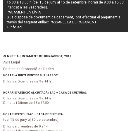
16.00 a 18.30 h (del 15 de juny al 15 de setembre: horari de 8.00 a 15.00
i tancat a les vesprades).
PAGAMENT EN LÍNIA:
Si ja disposa de document de pagament, pot efectuar el pagament a
través del següent enllaç:
PASSAREL·LA DE PAGAMENT
+ Info
ací
.
© NNTT AJUNTAMENT DE BURJASSOT, 2017
Avís Legal
Política de Protecció de Dades
HORARI AJUNTAMENT DE BURJASSOT:
Dilluns a Divendres de 9 a 14 h
HORARI D’ATENCIÓ AL CIUTADÀ (SAC – CASA DE CULTURA):
Dilluns a Divendres de 9 a 14 h
Dimarts i Dijous de 16 a 17:50 h
HORARI D’ESTIU SAC – CASA DE CULTURA
(del 15 de juny al 30 de setembre)
Dilluns a divendres de 9 a 14 h
Dimarts i dijous tancat per la vesprada