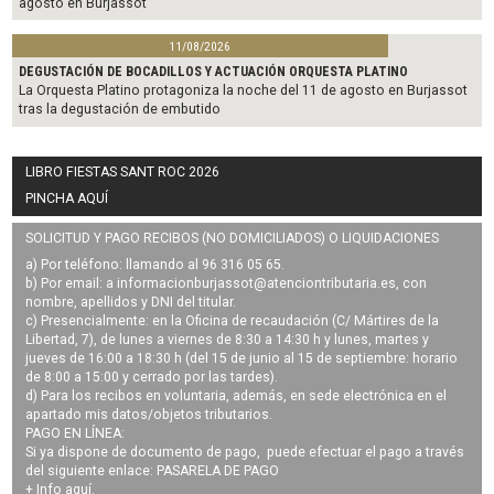
agosto en Burjassot
11/08/2026
DEGUSTACIÓN DE BOCADILLOS Y ACTUACIÓN ORQUESTA PLATINO
La Orquesta Platino protagoniza la noche del 11 de agosto en Burjassot
tras la degustación de embutido
LIBRO FIESTAS SANT ROC 2026
PINCHA AQUÍ
SOLICITUD Y PAGO RECIBOS (NO DOMICILIADOS) O LIQUIDACIONES
a) Por teléfono: llamando al 96 316 05 65.
b) Por email: a
informacionburjassot@atenciontributaria.es
, con
nombre, apellidos y DNI del titular.
c) Presencialmente: en la Oficina de recaudación (C/ Mártires de la
Libertad, 7), de lunes a viernes de 8:30 a 14:30 h y lunes, martes y
jueves de 16:00 a 18:30 h (del 15 de junio al 15 de septiembre: horario
de 8:00 a 15:00 y cerrado por las tardes).
d) Para los recibos en voluntaria, además, en sede electrónica en el
apartado mis datos/objetos tributarios.
PAGO EN LÍNEA:
Si ya dispone de documento de pago, puede efectuar el pago a través
del siguiente enlace:
PASARELA DE PAGO
+ Info
aquí
.