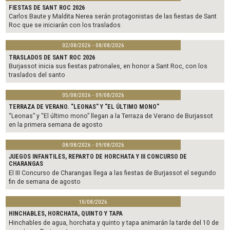
FIESTAS DE SANT ROC 2026
Carlos Baute y Maldita Nerea serán protagonistas de las fiestas de Sant
Roc que se iniciarán con los traslados
02/08/2026 - 08/08/2026
TRASLADOS DE SANT ROC 2026
Burjassot inicia sus fiestas patronales, en honor a Sant Roc, con los
traslados del santo
05/08/2026 - 09/08/2026
TERRAZA DE VERANO. "LEONAS" Y "EL ÚLTIMO MONO"
“Leonas” y “El último mono” llegan a la Terraza de Verano de Burjassot
en la primera semana de agosto
08/08/2026 - 09/08/2026
JUEGOS INFANTILES, REPARTO DE HORCHATA Y III CONCURSO DE
CHARANGAS
El III Concurso de Charangas llega a las fiestas de Burjassot el segundo
fin de semana de agosto
10/08/2026
HINCHABLES, HORCHATA, QUINTO Y TAPA
Hinchables de agua, horchata y quinto y tapa animarán la tarde del 10 de