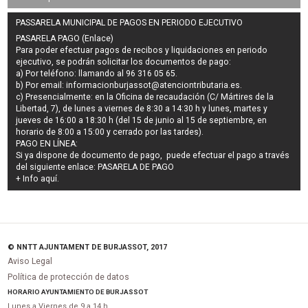
PASSARELA MUNICIPAL DE PAGOS EN PERIODO EJECUTIVO
PASARELA PAGO (Enlace)
Para poder efectuar pagos de
recibos y liquidaciones en periodo
ejecutivo
, se podrán
solicitar los documentos de pago
:
a) Por teléfono: llamando al 96 316 05 65.
b) Por email:
informacionburjassot@atenciontributaria.es
.
c) Presencialmente: en la Oficina de recaudación (C/ Mártires de la
Libertad, 7), de lunes a viernes de 8:30 a 14:30 h y lunes, martes y
jueves de 16:00 a 18:30 h (del 15 de junio al 15 de septiembre, en
horario de 8:00 a 15:00 y cerrado por las tardes).
PAGO EN LÍNEA:
Si ya dispone de documento de pago, puede efectuar el pago a través
del siguiente enlace:
PASARELA DE PAGO
+ Info
aquí
.
© NNTT AJUNTAMENT DE BURJASSOT, 2017
Aviso Legal
Política de protección de datos
HORARIO AYUNTAMIENTO DE BURJASSOT
Lunes a Viernes de 9 a 14 h