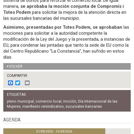
sistema de bonos para reforzar el comercio local. De igual
manera,
se aprobaba la moción conjunta de Compromís i
Totes Podem
para solicitar la mejora de la atención directa en
las sucursales bancarias del municipio.
Asimismo, presentadas por Totes Podem, se aprobaban
las
mociones para solicitar a la autoridad competente la
modificación de la Ley del Juego y la presentada, a instancias de
EU, para condenar las pintadas que tanto la sede de EU como la
del Centro Republicano “La Constancia”, han sufrido en estos
días.
VOLVER
COMPARTIR
F
T
E
a
w
m
c
i
a
ETIQUETAS
e
t
i
b
t
l
pleno municipal
,
comercio local
,
moción
,
Día Internacional de las
o
e
Mujeres
,
manifiesto reivindicativo
,
sucursales bancarias
o
r
k
AGENDA
01/08/2026 - 16/08/2026