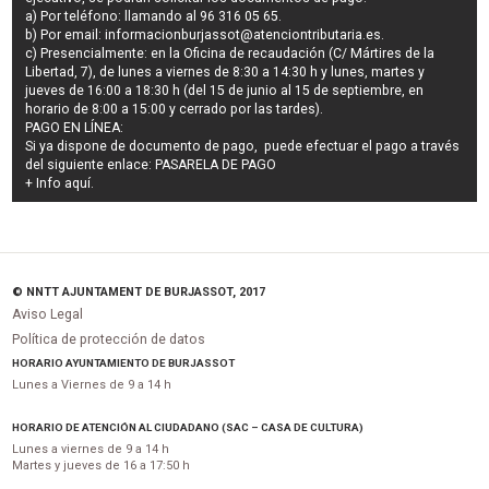
a) Por teléfono: llamando al 96 316 05 65.
b) Por email:
informacionburjassot@atenciontributaria.es
.
c) Presencialmente: en la Oficina de recaudación (C/ Mártires de la
Libertad, 7), de lunes a viernes de 8:30 a 14:30 h y lunes, martes y
jueves de 16:00 a 18:30 h (del 15 de junio al 15 de septiembre, en
horario de 8:00 a 15:00 y cerrado por las tardes).
PAGO EN LÍNEA:
Si ya dispone de documento de pago, puede efectuar el pago a través
del siguiente enlace:
PASARELA DE PAGO
+ Info
aquí
.
© NNTT AJUNTAMENT DE BURJASSOT, 2017
Aviso Legal
Política de protección de datos
HORARIO AYUNTAMIENTO DE BURJASSOT
Lunes a Viernes de 9 a 14 h
HORARIO DE ATENCIÓN AL CIUDADANO (SAC – CASA DE CULTURA)
Lunes a viernes de 9 a 14 h
Martes y jueves de 16 a 17:50 h