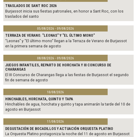
TRASLADOS DE SANT ROC 2026
Burjassot inicia sus fiestas patronales, en honor a Sant Roc, con los
traslados del santo
05/08/2026 - 09/08/2026
TERRAZA DE VERANO. "LEONAS" Y "EL ÚLTIMO MONO"
“Leonas” y “El último mono” llegan a la Terraza de Verano de Burjassot
en la primera semana de agosto
08/08/2026 - 09/08/2026
JUEGOS INFANTILES, REPARTO DE HORCHATA Y III CONCURSO DE
CHARANGAS
El III Concurso de Charangas llega a las fiestas de Burjassot el segundo
fin de semana de agosto
10/08/2026
HINCHABLES, HORCHATA, QUINTO Y TAPA
Hinchables de agua, horchata y quinto y tapa animarán la tarde del 10 de
agosto en Burjassot
11/08/2026
DEGUSTACIÓN DE BOCADILLOS Y ACTUACIÓN ORQUESTA PLATINO
La Orquesta Platino protagoniza la noche del 11 de agosto en Burjassot