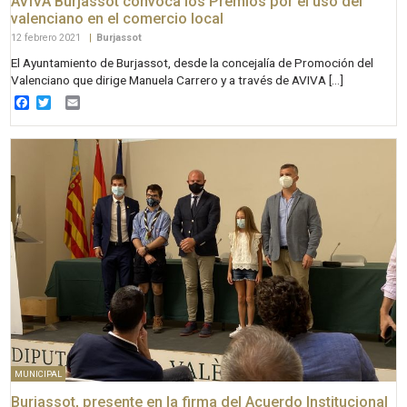
AVIVA Burjassot convoca los Premios por el uso del
valenciano en el comercio local
12 febrero 2021
|
Burjassot
El Ayuntamiento de Burjassot, desde la concejalía de Promoción del
Valenciano que dirige Manuela Carrero y a través de AVIVA […]
Facebook
Twitter
Email
MUNICIPAL
Burjassot, presente en la firma del Acuerdo Institucional