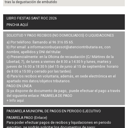
tras la degustación de embutido
LIBRO FIESTAS SANT ROC 2026
PINCHA AQUÍ
SOLICITUD Y PAGO RECIBOS (NO DOMICILIADOS) O LIQUIDACIONES
a) Por teléfono: llamando al 96 316 05 65.
b) Por email: a
informacionburjassot@atenciontributaria.es
, con
nombre, apellidos y DNI del titular.
c) Presencialmente: en la Oficina de recaudación (C/ Mártires de la
Libertad, 7), de lunes a viernes de 8:30 a 14:30 h y lunes, martes y
jueves de 16:00 a 18:30 h (del 15 de junio al 15 de septiembre: horario
de 8:00 a 15:00 y cerrado por las tardes).
d) Para los recibos en voluntaria, además, en sede electrónica en el
apartado mis datos/objetos tributarios.
PAGO EN LÍNEA:
Si ya dispone de documento de pago, puede efectuar el pago a través
del siguiente enlace:
PASARELA DE PAGO
+ Info
aquí
.
PASSARELA MUNICIPAL DE PAGOS EN PERIODO EJECUTIVO
PASARELA PAGO (Enlace)
Para poder efectuar pagos de
recibos y liquidaciones en periodo
ejecutivo
, se podrán
solicitar los documentos de pago
: