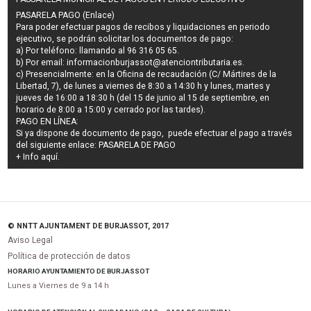
PASARELA PAGO (Enlace)
Para poder efectuar pagos de
recibos y liquidaciones en periodo
ejecutivo
, se podrán
solicitar los documentos de pago
:
a) Por teléfono: llamando al 96 316 05 65.
b) Por email:
informacionburjassot@atenciontributaria.es
.
c) Presencialmente: en la Oficina de recaudación (C/ Mártires de la
Libertad, 7), de lunes a viernes de 8:30 a 14:30 h y lunes, martes y
jueves de 16:00 a 18:30 h (del 15 de junio al 15 de septiembre, en
horario de 8:00 a 15:00 y cerrado por las tardes).
PAGO EN LÍNEA:
Si ya dispone de documento de pago, puede efectuar el pago a través
del siguiente enlace:
PASARELA DE PAGO
+ Info
aquí
.
© NNTT AJUNTAMENT DE BURJASSOT, 2017
Aviso Legal
Política de protección de datos
HORARIO AYUNTAMIENTO DE BURJASSOT
Lunes a Viernes de 9 a 14 h