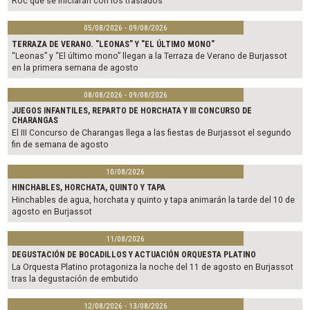
Roc que se iniciarán con los traslados
05/08/2026 - 09/08/2026
TERRAZA DE VERANO. "LEONAS" Y "EL ÚLTIMO MONO"
“Leonas” y “El último mono” llegan a la Terraza de Verano de Burjassot
en la primera semana de agosto
08/08/2026 - 09/08/2026
JUEGOS INFANTILES, REPARTO DE HORCHATA Y III CONCURSO DE
CHARANGAS
El III Concurso de Charangas llega a las fiestas de Burjassot el segundo
fin de semana de agosto
10/08/2026
HINCHABLES, HORCHATA, QUINTO Y TAPA
Hinchables de agua, horchata y quinto y tapa animarán la tarde del 10 de
agosto en Burjassot
11/08/2026
DEGUSTACIÓN DE BOCADILLOS Y ACTUACIÓN ORQUESTA PLATINO
La Orquesta Platino protagoniza la noche del 11 de agosto en Burjassot
tras la degustación de embutido
12/08/2026 - 13/08/2026