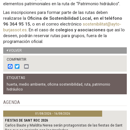
elementos patrimoniales en la ruta de “Patrimonio hidráulico”.
Las inscripciones para formar parte de las rutas deben
realizarse la
Oficina de Sostenibilidad Local, en el teléfono
96 364 95 15
, o en el correo electrónico
sostenibilitat@ayto-
burjassot.es
. En el caso de
colegios y asociaciones
que así lo
deseen, podrán reservar rutas para grupos, fuera de la
programación oficial.
VOLVER
COMPARTIR
F
T
E
a
w
m
c
i
a
ETIQUETAS
e
t
i
b
t
l
huerta
,
medio ambiente
,
oficina sostenibilidad
,
ruta
,
patrimonio
o
e
hidráulico
o
r
k
AGENDA
01/08/2026 - 16/08/2026
FIESTAS DE SANT ROC 2026
Carlos Baute y Maldita Nerea serán protagonistas de las fiestas de Sant