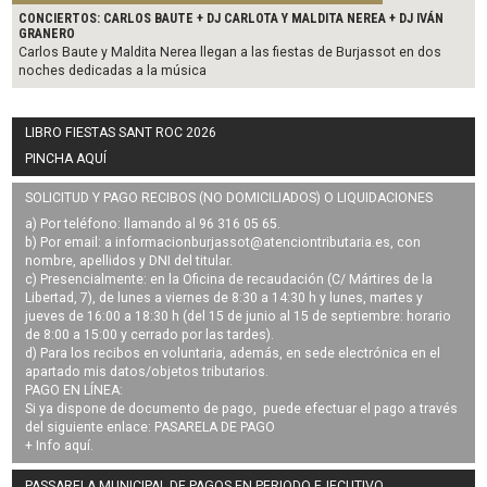
CONCIERTOS: CARLOS BAUTE + DJ CARLOTA Y MALDITA NEREA + DJ IVÁN
GRANERO
Carlos Baute y Maldita Nerea llegan a las fiestas de Burjassot en dos
noches dedicadas a la música
LIBRO FIESTAS SANT ROC 2026
PINCHA AQUÍ
SOLICITUD Y PAGO RECIBOS (NO DOMICILIADOS) O LIQUIDACIONES
a) Por teléfono: llamando al 96 316 05 65.
b) Por email: a
informacionburjassot@atenciontributaria.es
, con
nombre, apellidos y DNI del titular.
c) Presencialmente: en la Oficina de recaudación (C/ Mártires de la
Libertad, 7), de lunes a viernes de 8:30 a 14:30 h y lunes, martes y
jueves de 16:00 a 18:30 h (del 15 de junio al 15 de septiembre: horario
de 8:00 a 15:00 y cerrado por las tardes).
d) Para los recibos en voluntaria, además, en sede electrónica en el
apartado mis datos/objetos tributarios.
PAGO EN LÍNEA:
Si ya dispone de documento de pago, puede efectuar el pago a través
del siguiente enlace:
PASARELA DE PAGO
+ Info
aquí
.
PASSARELA MUNICIPAL DE PAGOS EN PERIODO EJECUTIVO