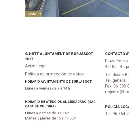
COVID-19
© NNTT AJUNTAMENT DE BURJASSOT,
CONTACTO A
2017
Plaza Emilio
Aviso Legal
46100 · Burj
Política de protección de datos
Tel. desde B
Tel. general:
HORARIO AYUNTAMIENTO DE BURJASSOT
Fax. 96 390 
Lunes a Viernes de 9 a 14 h
registro@bur
HORARIO DE ATENCIÓN AL CIUDADANO (SAC –
CASA DE CULTURA)
POLICÍA LOC
Lunes a viernes de 9 a 14 h
Tel. 96 364 
Martes y jueves de 16 a 17:50 h