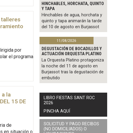
HINCHABLES, HORCHATA, QUINTO
Y TAPA
Hinchables de agua, horchata y
talleres
quinto y tapa animarán la tarde
oramiento
del 10 de agosto en Burjassot
11/08/2026
DEGUSTACIÓN DE BOCADILLOS Y
irigida por
ACTUACIÓN ORQUESTA PLATINO
olar el programa
La Orquesta Platino protagoniza
la noche del 11 de agosto en
Burjassot tras la degustación de
embutido
 a la
LIBRO FIESTAS SANT ROC
DEL 15 DE
2026
PINCHA AQUÍ
SOLICITUD Y PAGO RECIBOS
ria de
(NO DOMICILIADOS) O
s en situación o