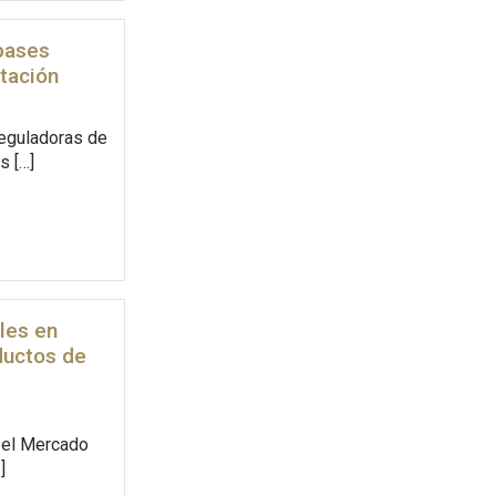
 bases
ntación
reguladoras de
s […]
les en
ductos de
 el Mercado
]