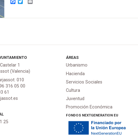
Facebook
Twitter
Email
YUNTAMIENTO
ÁREAS
 Castelar 1
Urbanismo
assot (Valencia)
Hacienda
urjassot: 010
Servicios Sociales
 96 316 05 00
Cultura
03 61
jassot.es
Juventud
Promoción Económica
AL
FONDOS NEXTGENERATION EU
21 25