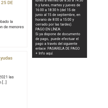
lunes a viernes de 8:30 a 14:30
 25 DE
h y lunes, martes y jueves de
16:00 a 18:30 h (del 15 de
junio al 15 de septiembre, en
horario de 8:00 a 15:00 y
obado la
cerrado por las tardes).
ión de menores
PAGO EN LÍNEA:
Si ya dispone de documento
de pago, puede efectuar el
pago a través del siguiente
enlace:
PASARELA DE PAGO
+ Info
aquí
.
Ayudas
/2021 las
 […]