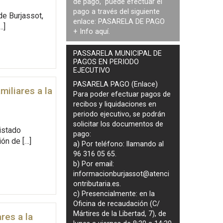
de pago, puede efectuar el
pago a través del siguiente
de Burjassot,
enlace:
PASARELA DE PAGO
…]
+ Info
aquí
.
PASSARELA MUNICIPAL DE
PAGOS EN PERIODO
EJECUTIVO
PASARELA PAGO (Enlace)
miliares a la
Para poder efectuar pagos de
recibos y liquidaciones en
periodo ejecutivo
, se podrán
solicitar los documentos de
istado
pago
:
ión de […]
a) Por teléfono: llamando al
96 316 05 65.
b) Por email:
informacionburjassot@atenci
ontributaria.es
.
c) Presencialmente: en la
Oficina de recaudación (C/
Mártires de la Libertad, 7), de
res a la