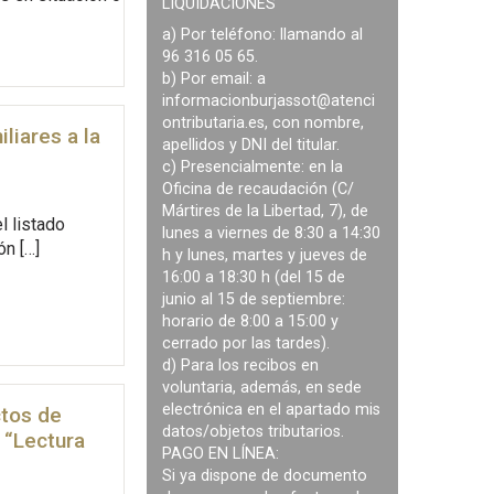
LIQUIDACIONES
a) Por teléfono: llamando al
96 316 05 65.
b) Por email: a
informacionburjassot@atenci
ontributaria.es
, con nombre,
liares a la
apellidos y DNI del titular.
c) Presencialmente: en la
Oficina de recaudación (C/
Mártires de la Libertad, 7), de
l listado
lunes a viernes de 8:30 a 14:30
ón […]
h y lunes, martes y jueves de
16:00 a 18:30 h (del 15 de
junio al 15 de septiembre:
horario de 8:00 a 15:00 y
cerrado por las tardes).
d) Para los recibos en
voluntaria, además, en sede
electrónica en el apartado mis
ctos de
datos/objetos tributarios.
 “Lectura
PAGO EN LÍNEA:
Si ya dispone de documento