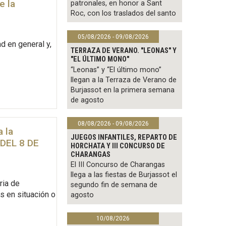
e la
patronales, en honor a Sant
Roc, con los traslados del santo
05/08/2026 - 09/08/2026
d en general y,
TERRAZA DE VERANO. "LEONAS" Y
"EL ÚLTIMO MONO"
“Leonas” y “El último mono”
llegan a la Terraza de Verano de
Burjassot en la primera semana
de agosto
08/08/2026 - 09/08/2026
 la
JUEGOS INFANTILES, REPARTO DE
DEL 8 DE
HORCHATA Y III CONCURSO DE
CHARANGAS
El III Concurso de Charangas
llega a las fiestas de Burjassot el
ria de
segundo fin de semana de
s en situación o
agosto
10/08/2026