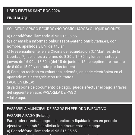
LIBRO FIESTAS SANT ROC 2026
PINCHA AQUÍ
SOLICITUD Y PAGO RECIBOS (NO DOMICILIADOS) O LIQUIDACIONES
a) Por teléfono: llamando al 96 316 05 65.
b) Por email: a
informacionburjassot@atenciontributaria.es
, con
nombre, apellidos y DNI del titular.
c) Presencialmente: en la Oficina de recaudación (C/ Mártires de la
Libertad, 7), de lunes a viernes de 8:30 a 14:30 h y lunes, martes y
jueves de 16:00 a 18:30 h (del 15 de junio al 15 de septiembre: horario
de 8:00 a 15:00 y cerrado por las tardes).
d) Para los recibos en voluntaria, además, en sede electrónica en el
apartado mis datos/objetos tributarios.
PAGO EN LÍNEA:
Si ya dispone de documento de pago, puede efectuar el pago a través
del siguiente enlace:
PASARELA DE PAGO
+ Info
aquí
.
PASSARELA MUNICIPAL DE PAGOS EN PERIODO EJECUTIVO
PASARELA PAGO (Enlace)
Para poder efectuar pagos de
recibos y liquidaciones en periodo
ejecutivo
, se podrán
solicitar los documentos de pago
:
a) Por teléfono: llamando al 96 316 05 65.