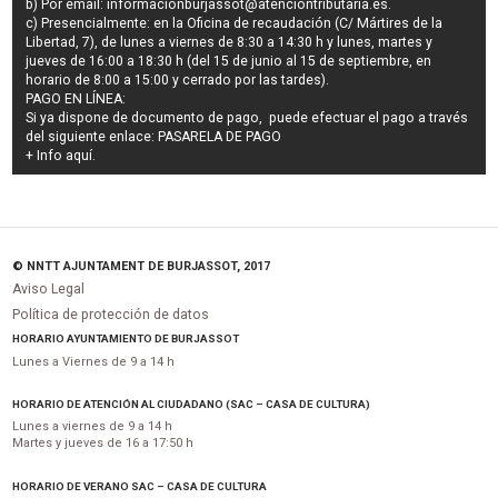
b) Por email:
informacionburjassot@atenciontributaria.es
.
c) Presencialmente: en la Oficina de recaudación (C/ Mártires de la
Libertad, 7), de lunes a viernes de 8:30 a 14:30 h y lunes, martes y
jueves de 16:00 a 18:30 h (del 15 de junio al 15 de septiembre, en
horario de 8:00 a 15:00 y cerrado por las tardes).
PAGO EN LÍNEA:
Si ya dispone de documento de pago, puede efectuar el pago a través
del siguiente enlace:
PASARELA DE PAGO
+ Info
aquí
.
© NNTT AJUNTAMENT DE BURJASSOT, 2017
Aviso Legal
Política de protección de datos
HORARIO AYUNTAMIENTO DE BURJASSOT
Lunes a Viernes de 9 a 14 h
HORARIO DE ATENCIÓN AL CIUDADANO (SAC – CASA DE CULTURA)
Lunes a viernes de 9 a 14 h
Martes y jueves de 16 a 17:50 h
HORARIO DE VERANO SAC – CASA DE CULTURA