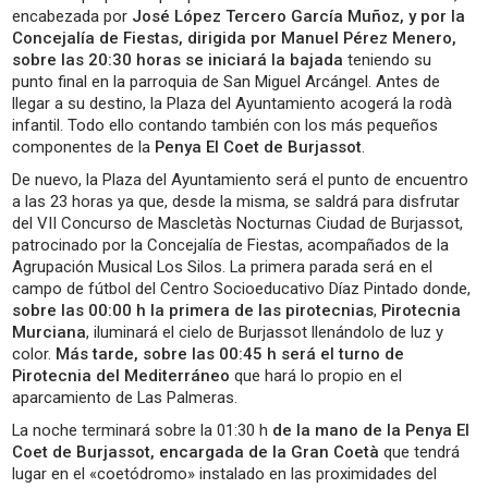
encabezada por
José López Tercero García Muñoz, y por la
Concejalía de Fiestas, dirigida por Manuel Pérez Menero,
sobre las 20:30 horas se iniciará la bajada
teniendo su
punto final en la parroquia de San Miguel Arcángel. Antes de
llegar a su destino, la Plaza del Ayuntamiento acogerá la rodà
infantil. Todo ello contando también con los más pequeños
componentes de la
Penya El Coet de Burjassot
.
De nuevo, la Plaza del Ayuntamiento será el punto de encuentro
a las 23 horas ya que, desde la misma, se saldrá para disfrutar
del VII Concurso de Mascletàs Nocturnas Ciudad de Burjassot,
patrocinado por la Concejalía de Fiestas, acompañados de la
Agrupación Musical Los Silos. La primera parada será en el
campo de fútbol del Centro Socioeducativo Díaz Pintado donde,
sobre las 00:00 h la primera de las pirotecnias
,
Pirotecnia
Murciana
, iluminará el cielo de Burjassot llenándolo de luz y
color.
Más tarde, sobre las 00:45 h será el turno de
Pirotecnia del Mediterráneo
que hará lo propio en el
aparcamiento de Las Palmeras.
La noche terminará sobre la 01:30 h
de la mano de la Penya El
Coet de Burjassot, encargada de la Gran Coetà
que tendrá
lugar en el «coetódromo» instalado en las proximidades del