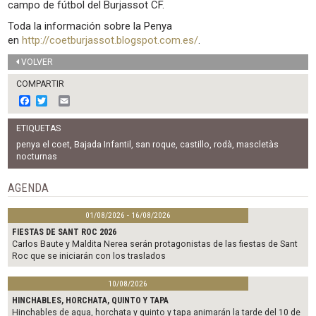
campo de fútbol del Burjassot CF.
Toda la información sobre la Penya
en
http://coetburjassot.blogspot.com.es/
.
VOLVER
COMPARTIR
F
T
E
a
w
m
c
i
a
ETIQUETAS
e
t
i
b
t
l
penya el coet
,
Bajada Infantil
,
san roque
,
castillo
,
rodà
,
mascletàs
o
e
nocturnas
o
r
k
AGENDA
01/08/2026 - 16/08/2026
FIESTAS DE SANT ROC 2026
Carlos Baute y Maldita Nerea serán protagonistas de las fiestas de Sant
Roc que se iniciarán con los traslados
10/08/2026
HINCHABLES, HORCHATA, QUINTO Y TAPA
Hinchables de agua, horchata y quinto y tapa animarán la tarde del 10 de