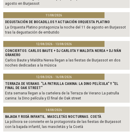
agosto en Burjassot
11/08/2026
DEGUSTACIÓN DE BOCADILLOS Y ACTUACIÓN ORQUESTA PLATINO
La Orquesta Platino protagoniza la noche del 11 de agosto en Burjassot
tras la degustación de embutido
12/08/2026 - 13/08/2026
CONCIERTOS: CARLOS BAUTE + DJ CARLOTA Y MALDITA NEREA + DJ IVÁN
GRANERO
Carlos Baute y Maldita Nerea llegan a las fiestas de Burjassot en dos
noches dedicadas a la música
12/08/2026 - 16/08/2026
TERRAZA DE VERANO. "LA PATRULLA CANINA: LA DINO PELÍCULA" Y "EL
FINAL DE OAK STREET"
Esta semana llegan a la cartelera de la Terraza de Verano La patrulla
canina: la Dino película y El final de Oak street
14/08/2026
BAJADA Y RODÀ INFANTIL. MASCLETÁS NOCTURNAS. COETÀ
La pólvora se convierte en la protagonista de las fiestas de Burjassot
con la bajada infantil, las mascletás y la Coetà