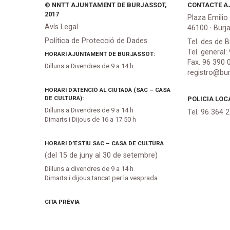
© NNTT AJUNTAMENT DE BURJASSOT,
CONTACTE A
2017
Plaza Emilio
Avís Legal
46100 · Burj
Política de Protecció de Dades
Tel. des de B
Tel. general:
HORARI AJUNTAMENT DE BURJASSOT:
Fax. 96 390 
Dilluns a Divendres de 9 a 14 h
registro@bur
HORARI D’ATENCIÓ AL CIUTADÀ (SAC – CASA
DE CULTURA):
POLICIA LOC
Dilluns a Divendres de 9 a 14 h
Tel. 96 364 
Dimarts i Dijous de 16 a 17:50 h
HORARI D’ESTIU SAC – CASA DE CULTURA
(del 15 de juny al 30 de setembre)
Dilluns a divendres de 9 a 14 h
Dimarts i dijous tancat per la vesprada
CITA PRÈVIA