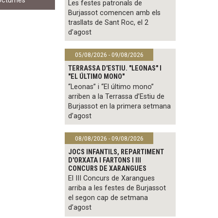
octurnes
Les festes patronals de
Burjassot comencen amb els
trasllats de Sant Roc, el 2
d’agost
05/08/2026 - 09/08/2026
TERRASSA D'ESTIU. "LEONAS" I
"EL ÚLTIMO MONO"
“Leonas” i “El último mono”
arriben a la Terrassa d’Estiu de
Burjassot en la primera setmana
d’agost
08/08/2026 - 09/08/2026
JOCS INFANTILS, REPARTIMENT
D'ORXATA I FARTONS I III
CONCURS DE XARANGUES
El III Concurs de Xarangues
arriba a les festes de Burjassot
el segon cap de setmana
d’agost