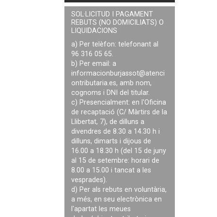
SOL·LICITUD I PAGAMENT
REBUTS (NO DOMICILIATS) O
LIQUIDACIONS
a) Per telèfon: telefonant al
96 316 05 65.
b) Per email: a
informacionburjassot@atenci
ontributaria.es
, amb nom,
cognoms i DNI del titular.
c) Presencialment: en l'Oficina
de recaptació (C/ Màrtirs de la
Llibertat, 7), de dilluns a
divendres de 8.30 a 14.30 h i
dilluns, dimarts i dijous de
16.00 a 18.30 h (del 15 de juny
al 15 de setembre: horari de
8.00 a 15.00 i tancat a les
vesprades).
d) Per als rebuts en voluntària,
a més, en seu electrònica en
l'apartat les meues