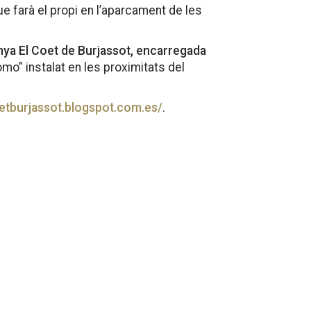
e farà el propi en l’aparcament de les
enya El Coet de Burjassot, encarregada
omo” instalat en les proximitats del
oetburjassot.blogspot.com.es/
.