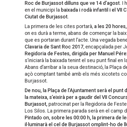
Roc de Burjassot dilluns que ve 14 d’agost
. I
en el municipi la
baixada i rodà infantil i el 
Ciutat de Burjassot
.
La primera de les cites portarà,
a les 20 hores,
on es durà a terme, abans de començar la baixa
que es portaran durant l’acte. Una vegada beneï
Clavaria de Sant Roc 2017
, encapçalada per J
Regidoria de Festes, dirigida per Manuel Pér
s’iniciarà la baixada tenint el seu punt final en
Abans d’arribar a la seua destinació, la Plaça de 
açò comptant també amb els més xicotets co
Burjassot.
De nou, la Plaça de l’Ajuntament serà el punt 
la mateixa, s’eixirà per a gaudir del VII Conc
Burjassot,
patrocinat per la Regidoria de Fest
Los Silos. La primera parada serà en el camp d
Pintado on, sobre les 00:00 h, la primera de l
il·luminarà el cel de Burjassot omplint-ho de l