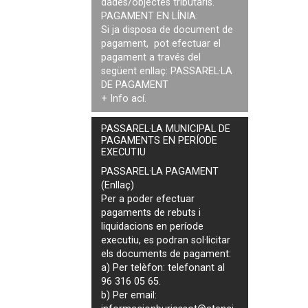
dades/objectes tributaris.
PAGAMENT EN LÍNIA:
Si ja disposa de document de
pagament, pot efectuar el
pagament a través del
següent enllaç:
PASSAREL·LA
DE PAGAMENT
+ Info
ací
.
PASSAREL·LA MUNICIPAL DE
PAGAMENTS EN PERÍODE
EXECUTIU
PASSAREL·LA PAGAMENT
(Enllaç)
Per a poder efectuar
pagaments de
rebuts i
liquidacions en període
executiu
, es podran
sol·licitar
els documents de pagament
:
a) Per telèfon: telefonant al
96 316 05 65.
b) Per email: