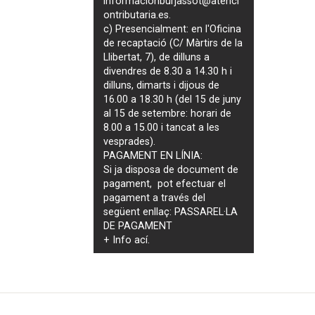
informacionburjassot@atenci
ontributaria.es
.
c) Presencialment: en l'Oficina
de recaptació (C/ Màrtirs de la
Llibertat, 7), de dilluns a
divendres de 8.30 a 14.30 h i
dilluns, dimarts i dijous de
16.00 a 18.30 h (del 15 de juny
al 15 de setembre: horari de
8.00 a 15.00 i tancat a les
vesprades).
PAGAMENT EN LÍNIA:
Si ja disposa de document de
pagament, pot efectuar el
pagament a través del
següent enllaç:
PASSAREL·LA
DE PAGAMENT
+ Info
ací
.