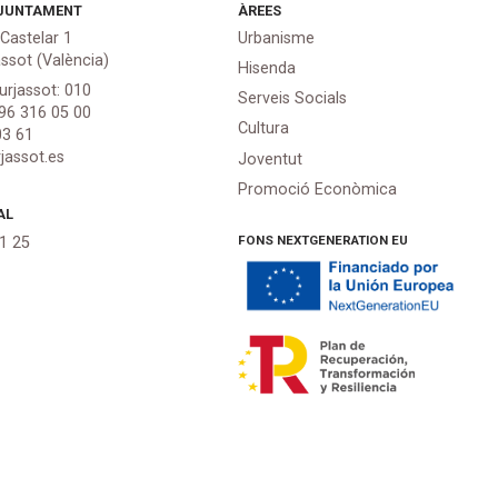
JUNTAMENT
ÀREES
 Castelar 1
Urbanisme
assot (València)
Hisenda
urjassot: 010
Serveis Socials
 96 316 05 00
Cultura
03 61
jassot.es
Joventut
Promoció Econòmica
AL
FONS NEXTGENERATION EU
21 25