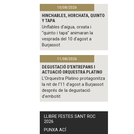
10/08/2026
HINCHABLES, HORCHATA, QUINTO
Y TAPA
Unflables d’aigua, orxata i
“quinto i tapa” animaran la
vesprada del 10 d’agost a
Burjassot
11/08/2026
DEGUSTACIÓ D'ENTREPANS I
ACTUACIÓ ORQUESTRA PLATINO
L’Orquestra Platino protagonitza
la nit de l’11 d’agost a Burjassot
després de la degustació
d’embotit
LLIBRE FESTES SANT ROC
2026
PUNXA ACÍ