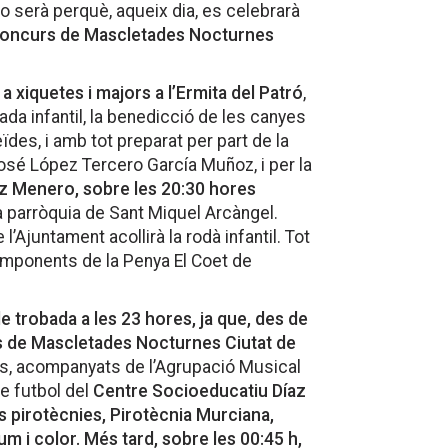
 ho serà perquè, aqueix dia, es celebrarà
VII Concurs de Mascletades Nocturnes
 a xiquetes i majors a l’Ermita del Patró
,
da infantil, la benedicció de les canyes
des, i amb tot preparat per part de la
osé López Tercero García Muñoz, i per la
ez Menero, sobre les 20:30 hores
 la parròquia de Sant Miquel Arcàngel.
l’Ajuntament acollirà la rodà infantil. Tot
mponents de la Penya El Coet de
de trobada a les 23 hores, ja que, des de
urs de Mascletades Nocturnes Ciutat de
es, acompanyats de l’Agrupació Musical
e futbol del
Centre Socioeducatiu Díaz
es pirotècnies, Pirotècnia Murciana,
lum i color. Més tard, sobre les 00:45 h,