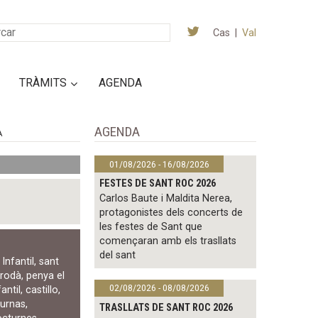
Cas
|
Val
TRÀMITS
AGENDA
AGENDA
A
01/08/2026 - 16/08/2026
FESTES DE SANT ROC 2026
Carlos Baute i Maldita Nerea,
protagonistes dels concerts de
les festes de Sant que
començaran amb els trasllats
del sant
Infantil
,
sant
,
rodà
,
penya el
02/08/2026 - 08/08/2026
antil
,
castillo
,
turnas
,
TRASLLATS DE SANT ROC 2026