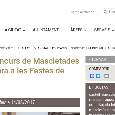
Cerca avançada
LA CIUTAT
AJUNTAMENT
ÀREES
SERVEIS
OVENTUT
IGUALTAT
B. ANIMAL
EDUCACIÓ
SOCIETAT
MUNICIPAL
AUN
Concurs de Mascletades
TORNAR
ra a les Festes de
COMPARTIR
F
T
E
a
w
m
c
i
a
ETIQUETAS
e
t
i
b
t
l
castell
,
Baixada 
o
e
roc
,
san roque
o
r
fins a 14/08/2017
k
coet
,
Bajada Inf
mascletàs noc