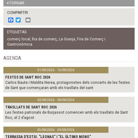
TORNAR
COMPARTIR
F
T
E
a
w
m
c
i
a
ETIQUETAS
e
t
i
b
t
l
comerç local
,
fira de comerç
,
La Granja
,
Fira de Comerç i
o
e
Gastronòmica
o
r
k
AGENDA
01/08/2026 - 16/08/2026
FESTES DE SANT ROC 2026
Carlos Baute i Maldita Nerea, protagonistes dels concerts de les festes
de Sant que començaran amb els trasllats del sant
02/08/2026 - 08/08/2026
TRASLLATS DE SANT ROC 2026
Les festes patronals de Burjassot comencen amb els trasllats de Sant
Roc, el 2 d’agost
05/08/2026 - 09/08/2026
TERRASSA D'ESTIU. "LEONAS" I "EL ÚLTIMO MONO"