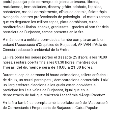
podrà passejar pels comerços de joieria artesana, llibreria,
matalassos, immobiliàries, disseny gràfic, adobats, llepolies,
sabateries, moda i complements, clíniques dentals, fisioteràpia
avançada, centres professionals de psicologia… al mateix temps
que es degusten les millors tapes, plats combinats, cuina
mediterrània i llatina, snacks, granissats… gràcies al bon fer dels
hostalers de Burjassot, també presents en la fira.
A més, com a entitats convidades, també comptaran amb un
estand l’Associació d’Orquídies de Burjassot, AFIVAN i l’Aula de
Ciència i educació ambiental de la Emtre.
La Fira obrirà les seues portes el dissabte 25 d’abril, a les 10.00
hores, i estarà oberta fins a les 01.30 hores, mentres que
l’horari del diumenge serà de 10.00 a 21.00 hores.
Durant el cap de setmana hi haurà animacions, tallers artístics i
de dibuix, un mural participatiu, demostracions comercials…i així
un llarg etcètera d’accions a les quals estan convidats a
participar les i els veïns de Burjassot, igual que en la
demostració de ball que realitzarà l’acadèmia d’Ángel Ramírez.
En la fira també es compta amb la col·laboració de l’Associació
de Comerciants i Empresaris de Burjassot i Caixa Popular.