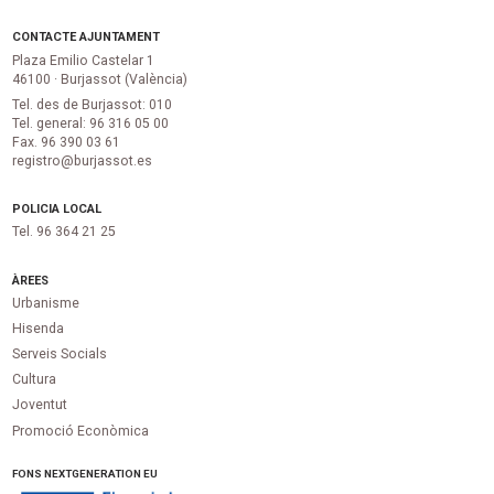
CONTACTE AJUNTAMENT
Plaza Emilio Castelar 1
46100 · Burjassot (València)
Tel. des de Burjassot: 010
Tel. general: 96 316 05 00
Fax. 96 390 03 61
registro@burjassot.es
POLICIA LOCAL
Tel. 96 364 21 25
ÀREES
Urbanisme
Hisenda
Serveis Socials
Cultura
Joventut
Promoció Econòmica
FONS NEXTGENERATION EU