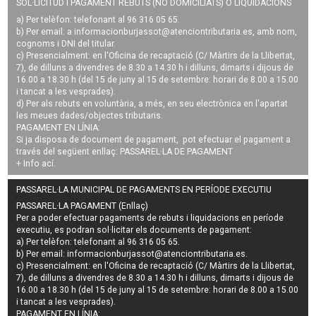
SOL·LICITUD I PAGAMENT REBUTS (NO DOMICILIATS) O LIQUIDACIONS
a) Per telèfon: telefonant al 96 316 05 65.
b) Per email: a
informacionburjassot@atenciontributaria.es
, amb nom,
cognoms i DNI del titular.
c) Presencialment: en l'Oficina de recaptació (C/ Màrtirs de la Llibertat,
7), de dilluns a divendres de 8.30 a 14.30 h i dilluns, dimarts i dijous de
16.00 a 18.30 h (del 15 de juny al 15 de setembre: horari de 8.00 a 15.00
i tancat a les vesprades).
d) Per als rebuts en voluntària, a més, en seu electrònica en l'apartat
les meues dades/objectes tributaris.
PAGAMENT EN LÍNIA:
Si ja disposa de document de pagament, pot efectuar el pagament a
través del següent enllaç:
PASSAREL·LA DE PAGAMENT
+ Info
ací
.
PASSAREL·LA MUNICIPAL DE PAGAMENTS EN PERÍODE EXECUTIU
PASSAREL·LA PAGAMENT (Enllaç)
Per a poder efectuar pagaments de
rebuts i liquidacions en període
executiu
, es podran
sol·licitar els documents de pagament
:
a) Per telèfon: telefonant al 96 316 05 65.
b) Per email:
informacionburjassot@atenciontributaria.es
.
c) Presencialment: en l'Oficina de recaptació (C/ Màrtirs de la Llibertat,
7), de dilluns a divendres de 8.30 a 14.30 h i dilluns, dimarts i dijous de
16.00 a 18.30 h (del 15 de juny al 15 de setembre: horari de 8.00 a 15.00
i tancat a les vesprades).
PAGAMENT EN LÍNIA: