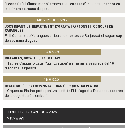
“Leonas” i “El último mono” arriben a la Terrassa d’Estiu de Burjassot en
la primera setmana d’agost
08/08/2026 - 09/08/2026
JOCS INFANTILS, REPARTIMENT D'ORXATA I FARTONS I III CONCURS DE
XARANGUES
El III Concurs de Xarangues arriba a les festes de Burjassot el segon cap
de setmana d’agost
10/08/2026
INFLABLES, ORXATA I QUINTO I TAPA
Inflables d’aigua, orxata i “quinto i tapa” animaran la vesprada del 10
d’agost a Burjassot
11/08/2026
DEGUSTACIÓ D'ENTREPANS I ACTUACIÓ ORQUESTRA PLATINO
L’Orquestra Platino protagonitza la nit de l’11 d’agost a Burjassot després
de la degustació d’embotit
LLIBRE FESTES SANT ROC 2026
PUNXA ACÍ