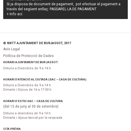
Si ja disposa de document de pagament, pot efectuar el pagament a
través del següent enllaç:
PASSAREL·LA DE PAGAMENT
+ Info
ací
.
© NNTT AJUNTAMENT DE BURJASSOT, 2017
Avís Legal
Política de Protecció de Dades
HORARI AJUNTAMENT DE BURJASSOT:
Dilluns a Divendres de 9 a 14 h
HORARI D’ATENCIÓ AL CIUTADÀ (SAC – CASA DE CULTURA):
Dilluns a Divendres de 9 a 14 h
Dimarts i Dijous de 16 a 17:50 h
HORARI D’ESTIU SAC – CASA DE CULTURA
(del 15 de juny al 30 de setembre)
Dilluns a divendres de 9 a 14 h
Dimarts i dijous tancat per la vesprada
CITA PRÈVIA