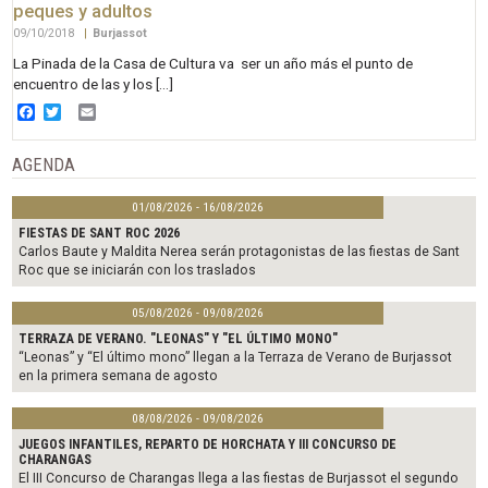
peques y adultos
09/10/2018
|
Burjassot
La Pinada de la Casa de Cultura va ser un año más el punto de
encuentro de las y los […]
Facebook
Twitter
Email
AGENDA
01/08/2026 - 16/08/2026
FIESTAS DE SANT ROC 2026
Carlos Baute y Maldita Nerea serán protagonistas de las fiestas de Sant
Roc que se iniciarán con los traslados
05/08/2026 - 09/08/2026
TERRAZA DE VERANO. "LEONAS" Y "EL ÚLTIMO MONO"
“Leonas” y “El último mono” llegan a la Terraza de Verano de Burjassot
en la primera semana de agosto
08/08/2026 - 09/08/2026
JUEGOS INFANTILES, REPARTO DE HORCHATA Y III CONCURSO DE
CHARANGAS
El III Concurso de Charangas llega a las fiestas de Burjassot el segundo