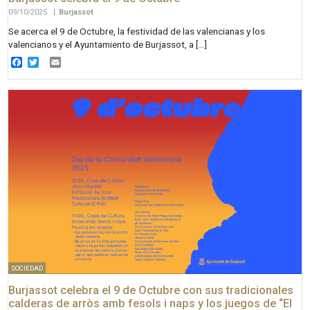
09/10/2025
|
Burjassot
Se acerca el 9 de Octubre, la festividad de las valencianas y los
valencianos y el Ayuntamiento de Burjassot, a […]
Facebook
Twitter
Email
SOCIEDAD
Burjassot celebra el 9 de Octubre con sus tradicionales
calderas de arròs amb fesols i naps y los juegos de “El