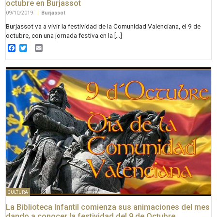
octubre en Burjassot
09/10/2019
|
Burjassot
Burjassot va a vivir la festividad de la Comunidad Valenciana, el 9 de
octubre, con una jornada festiva en la […]
Facebook
Twitter
Email
CULTURA
La Biblioteca Infantil comienza sus animaciones del mes
dando a conocer la festividad del 9 de Octubre