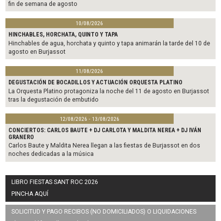
fin de semana de agosto
10/08/2026
HINCHABLES, HORCHATA, QUINTO Y TAPA
Hinchables de agua, horchata y quinto y tapa animarán la tarde del 10 de
agosto en Burjassot
11/08/2026
DEGUSTACIÓN DE BOCADILLOS Y ACTUACIÓN ORQUESTA PLATINO
La Orquesta Platino protagoniza la noche del 11 de agosto en Burjassot
tras la degustación de embutido
12/08/2026 - 13/08/2026
CONCIERTOS: CARLOS BAUTE + DJ CARLOTA Y MALDITA NEREA + DJ IVÁN
GRANERO
Carlos Baute y Maldita Nerea llegan a las fiestas de Burjassot en dos
noches dedicadas a la música
LIBRO FIESTAS SANT ROC 2026
PINCHA AQUÍ
SOLICITUD Y PAGO RECIBOS (NO DOMICILIADOS) O LIQUIDACIONES