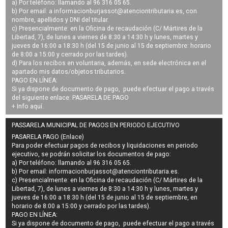
a) Por teléfono: llamando al 96 316 05 65.
b) Por email: a
informacionburjassot@atenciontributaria.es
, con
nombre, apellidos y DNI del titular.
c) Presencialmente: en la Oficina de recaudación (C/ Mártires de la
Libertad, 7), de lunes a viernes de 8:30 a 14:30 h y lunes, martes y
jueves de 16:00 a 18:30 h (del 15 de junio al 15 de septiembre: horario
de 8:00 a 15:00 y cerrado por las tardes).
d) Para los recibos en voluntaria, además, en sede electrónica en el
apartado mis datos/objetos tributarios.
PAGO EN LÍNEA:
Si ya dispone de documento de pago, puede efectuar el pago a través
del siguiente enlace:
PASARELA DE PAGO
+ Info
aquí
.
PASSARELA MUNICIPAL DE PAGOS EN PERIODO EJECUTIVO
PASARELA PAGO (Enlace)
Para poder efectuar pagos de
recibos y liquidaciones en periodo
ejecutivo
, se podrán
solicitar los documentos de pago
:
a) Por teléfono: llamando al 96 316 05 65.
b) Por email:
informacionburjassot@atenciontributaria.es
.
c) Presencialmente: en la Oficina de recaudación (C/ Mártires de la
Libertad, 7), de lunes a viernes de 8:30 a 14:30 h y lunes, martes y
jueves de 16:00 a 18:30 h (del 15 de junio al 15 de septiembre, en
horario de 8:00 a 15:00 y cerrado por las tardes).
PAGO EN LÍNEA:
Si ya dispone de documento de pago, puede efectuar el pago a través