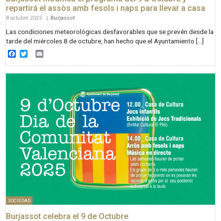
repartirá el assòs amb fesols i naps para llevar a casa
8 octubre 2025
|
Burjassot
Las condiciones meteorológicas desfavorables que se prevén desde la
tarde del miércoles 8 de octubre, han hecho que el Ayuntamiento […]
Facebook
Twitter
Email
SOCIEDAD
Burjassot celebra el 9 de Octubre