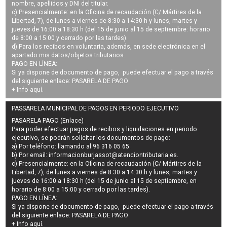
nombre, apellidos y DNI del titular.
c) Presencialmente: en la Oficina de recaudación (C/ Mártires de la
Libertad, 7), de lunes a viernes de 8:30 a 14:30 h y lunes, martes y
jueves de 16:00 a 18:30 h (del 15 de junio al 15 de septiembre: horario
de 8:00 a 15:00 y cerrado por las tardes).
d) Para los recibos en voluntaria, además, en sede electrónica en el
apartado mis datos/objetos tributarios.
PAGO EN LÍNEA:
Si ya dispone de documento de pago, puede efectuar el pago a través
del siguiente enlace:
PASARELA DE PAGO
+ Info
aquí
.
PASSARELA MUNICIPAL DE PAGOS EN PERIODO EJECUTIVO
PASARELA PAGO (Enlace)
Para poder efectuar pagos de
recibos y liquidaciones en periodo
ejecutivo
, se podrán
solicitar los documentos de pago
:
a) Por teléfono: llamando al 96 316 05 65.
b) Por email:
informacionburjassot@atenciontributaria.es
.
c) Presencialmente: en la Oficina de recaudación (C/ Mártires de la
Libertad, 7), de lunes a viernes de 8:30 a 14:30 h y lunes, martes y
jueves de 16:00 a 18:30 h (del 15 de junio al 15 de septiembre, en
horario de 8:00 a 15:00 y cerrado por las tardes).
PAGO EN LÍNEA:
Si ya dispone de documento de pago, puede efectuar el pago a través
del siguiente enlace:
PASARELA DE PAGO
+ Info
aquí
.