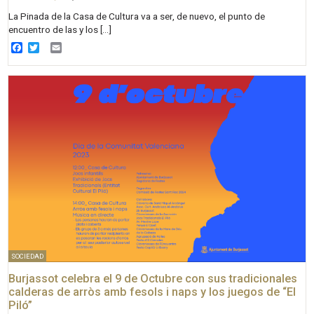
La Pinada de la Casa de Cultura va a ser, de nuevo, el punto de
encuentro de las y los […]
Facebook
Twitter
Email
SOCIEDAD
Burjassot celebra el 9 de Octubre con sus tradicionales
calderas de arròs amb fesols i naps y los juegos de “El
Piló”