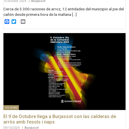
10 octubre 2024
|
Burjassot
Cerca de 3.300 raciones de arroz, 12 entidades del municipio al pie del
cañón desde primera hora de la mañana […]
Facebook
Twitter
Email
SOCIEDAD
El 9 de Octubre llega a Burjassot con las calderas de
arròs amb fesols i naps
09/10/2024
|
Burjassot