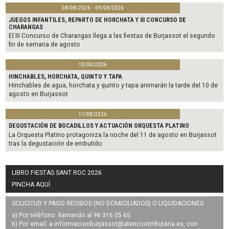
08/08/2026 - 09/08/2026
JUEGOS INFANTILES, REPARTO DE HORCHATA Y III CONCURSO DE
CHARANGAS
El III Concurso de Charangas llega a las fiestas de Burjassot el segundo
fin de semana de agosto
10/08/2026
HINCHABLES, HORCHATA, QUINTO Y TAPA
Hinchables de agua, horchata y quinto y tapa animarán la tarde del 10 de
agosto en Burjassot
11/08/2026
DEGUSTACIÓN DE BOCADILLOS Y ACTUACIÓN ORQUESTA PLATINO
La Orquesta Platino protagoniza la noche del 11 de agosto en Burjassot
tras la degustación de embutido
LIBRO FIESTAS SANT ROC 2026
PINCHA AQUÍ
SOLICITUD Y PAGO RECIBOS (NO DOMICILIADOS) O LIQUIDACIONES
a) Por teléfono: llamando al 96 316 05 65.
b) Por email: a
informacionburjassot@atenciontributaria.es
, con