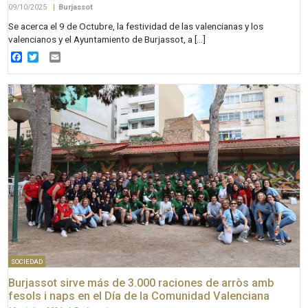
09/10/2025
|
Burjassot
Se acerca el 9 de Octubre, la festividad de las valencianas y los
valencianos y el Ayuntamiento de Burjassot, a […]
Facebook
Twitter
Email
SOCIEDAD
Burjassot sirve más de 3.000 raciones de arròs amb
fesols i naps en el Día de la Comunidad Valenciana