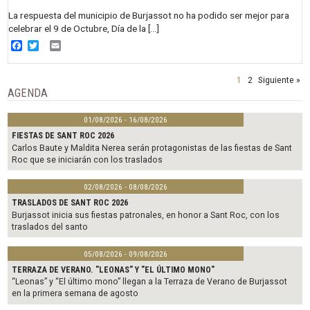
La respuesta del municipio de Burjassot no ha podido ser mejor para
celebrar el 9 de Octubre, Día de la […]
Facebook
Twitter
Email
1
2
Siguiente »
AGENDA
01/08/2026 - 16/08/2026
FIESTAS DE SANT ROC 2026
Carlos Baute y Maldita Nerea serán protagonistas de las fiestas de Sant
Roc que se iniciarán con los traslados
02/08/2026 - 08/08/2026
TRASLADOS DE SANT ROC 2026
Burjassot inicia sus fiestas patronales, en honor a Sant Roc, con los
traslados del santo
05/08/2026 - 09/08/2026
TERRAZA DE VERANO. "LEONAS" Y "EL ÚLTIMO MONO"
“Leonas” y “El último mono” llegan a la Terraza de Verano de Burjassot
en la primera semana de agosto