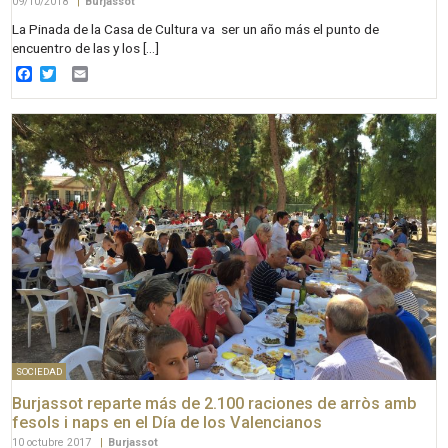
09/10/2018
|
Burjassot
La Pinada de la Casa de Cultura va ser un año más el punto de
encuentro de las y los […]
Facebook
Twitter
Email
SOCIEDAD
Burjassot reparte más de 2.100 raciones de arròs amb
fesols i naps en el Día de los Valencianos
10 octubre 2017
|
Burjassot