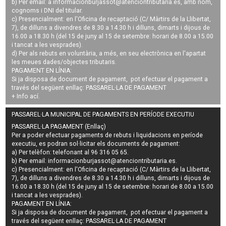
b) Per email: a
informacionburjassot@atenciontributaria.es
, amb nom,
cognoms i DNI del titular.
c) Presencialment: en l'Oficina de recaptació (C/ Màrtirs de la Llibertat,
7), de dilluns a divendres de 8.30 a 14.30 h i dilluns, dimarts i dijous de
16.00 a 18.30 h (del 15 de juny al 15 de setembre: horari de 8.00 a 15.00
i tancat a les vesprades).
d) Per als rebuts en voluntària, a més, en seu electrònica en l'apartat
les meues dades/objectes tributaris.
PAGAMENT EN LÍNIA:
Si ja disposa de document de pagament, pot efectuar el pagament a
través del següent enllaç:
PASSAREL·LA DE PAGAMENT
+ Info
ací
.
PASSAREL·LA MUNICIPAL DE PAGAMENTS EN PERÍODE EXECUTIU
PASSAREL·LA PAGAMENT (Enllaç)
Per a poder efectuar pagaments de
rebuts i liquidacions en període
executiu
, es podran
sol·licitar els documents de pagament
:
a) Per telèfon: telefonant al 96 316 05 65.
b) Per email:
informacionburjassot@atenciontributaria.es
.
c) Presencialment: en l'Oficina de recaptació (C/ Màrtirs de la Llibertat,
7), de dilluns a divendres de 8.30 a 14.30 h i dilluns, dimarts i dijous de
16.00 a 18.30 h (del 15 de juny al 15 de setembre: horari de 8.00 a 15.00
i tancat a les vesprades).
PAGAMENT EN LÍNIA:
Si ja disposa de document de pagament, pot efectuar el pagament a
través del següent enllaç:
PASSAREL·LA DE PAGAMENT