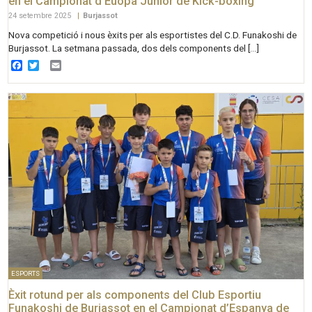
en el Campionat d’Euopa Júnior de Kick-boxing
24 setembre 2025
|
Burjassot
Nova competició i nous èxits per als esportistes del C.D. Funakoshi de
Burjassot. La setmana passada, dos dels components del […]
Facebook
Twitter
Email
ESPORTS
Èxit rotund per als components del Club Esportiu
Funakoshi de Burjassot en el Campionat d’Espanya de