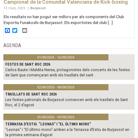
Campionat de la Comunitat Valenciana de Kick-boxing
13 març 2025
|
Burjassot
Els resultats no han pogut ser millors per als components del Club
Esportiu Funakoshi de Burjassot. Els esportistes del club […]
Facebook
Twitter
Email
AGENDA
01/08/2026 - 16/08/2026
FESTES DE SANT ROC 2026
Carlos Baute i Maldita Nerea, protagonistes dels concerts de les festes
de Sant que començaran amb els trasllats del sant
02/08/2026 - 08/08/2026
TRASLLATS DE SANT ROC 2026
Les festes patronals de Burjassot comencen amb els trasllats de Sant
Roc, el 2 d’agost
05/08/2026 - 09/08/2026
TERRASSA D'ESTIU. "LEONAS" I "EL ÚLTIMO MONO"
“Leonas” i “El último mono” arriben a la Terrassa d’Estiu de Burjassot en
la primera setmana d’agost