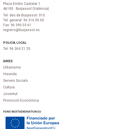
Plaza Emilio Castelar 1
46100 · Burjassot (València)
Tel. des de Burjassot: 010
Tel. general: 96 316 05 00
Fax. 96 390 03 61
registro@burjassot.es
POLICIA LOCAL
Tel. 96 364 21 25
ÀREES
Urbanisme
Hisenda
Serveis Socials
Cultura
Joventut
Promoció Econòmica
FONS NEXTGENERATION EU