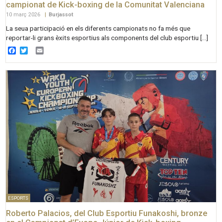
campionat de Kick-boxing de la Comunitat Valenciana
10 març 2026
|
Burjassot
La seua participació en els diferents campionats no fa més que
reportar-li grans èxits esportius als components del club esportiu […]
Facebook
Twitter
Email
ESPORTS
Roberto Palacios, del Club Esportiu Funakoshi, bronze