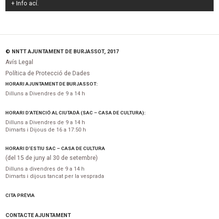
+ Info
ací
.
© NNTT AJUNTAMENT DE BURJASSOT, 2017
Avís Legal
Política de Protecció de Dades
HORARI AJUNTAMENT DE BURJASSOT:
Dilluns a Divendres de 9 a 14 h
HORARI D’ATENCIÓ AL CIUTADÀ (SAC – CASA DE CULTURA):
Dilluns a Divendres de 9 a 14 h
Dimarts i Dijous de 16 a 17:50 h
HORARI D’ESTIU SAC – CASA DE CULTURA
(del 15 de juny al 30 de setembre)
Dilluns a divendres de 9 a 14 h
Dimarts i dijous tancat per la vesprada
CITA PRÈVIA
CONTACTE AJUNTAMENT