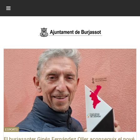
ESPORTS
El burjassoter Ginés Fernández Oller aconseguix el nové