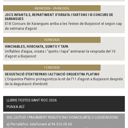
08/08/2026 - 09/08/2026
JOCS INFANTILS, REPARTIMENT D'ORXATA I FARTONS I III CONCURS DE
XARANGUES
El III Concurs de Xarangues arriba a les festes de Burjassot el segon cap
de setmana d’agost
10/08/2026
HINCHABLES, HORCHATA, QUINTO Y TAPA
Unflables d’aigua, orxata i “quinto i tapa” animaran la vesprada del 10
d’agost a Burjassot
11/08/2026
DEGUSTACIÓ D'ENTREPANS I ACTUACIÓ ORQUESTRA PLATINO
L’Orquestra Platino protagonitza la nit de l’11 d’agost a Burjassot després
de la degustació d’embotit
LLIBRE FESTES SANT ROC 2026
PUNXA ACÍ
SOL·LICITUD I PAGAMENT REBUTS (NO DOMICILIATS) O LIQUIDACIONS
a) Per telèfon: telefonant al 96 316 05 65.