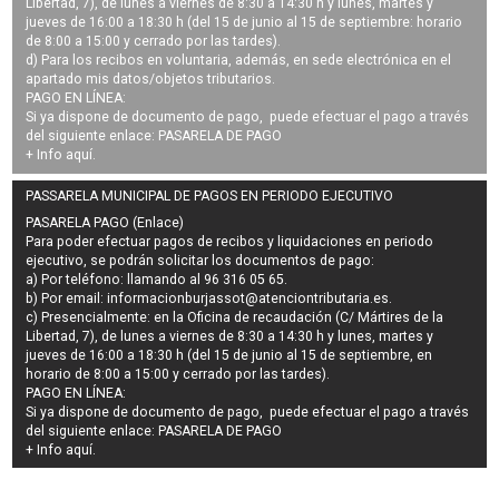
Libertad, 7), de lunes a viernes de 8:30 a 14:30 h y lunes, martes y
jueves de 16:00 a 18:30 h (del 15 de junio al 15 de septiembre: horario
de 8:00 a 15:00 y cerrado por las tardes).
d) Para los recibos en voluntaria, además, en sede electrónica en el
apartado mis datos/objetos tributarios.
PAGO EN LÍNEA:
Si ya dispone de documento de pago, puede efectuar el pago a través
del siguiente enlace:
PASARELA DE PAGO
+ Info
aquí
.
PASSARELA MUNICIPAL DE PAGOS EN PERIODO EJECUTIVO
PASARELA PAGO (Enlace)
Para poder efectuar pagos de
recibos y liquidaciones en periodo
ejecutivo
, se podrán
solicitar los documentos de pago
:
a) Por teléfono: llamando al 96 316 05 65.
b) Por email:
informacionburjassot@atenciontributaria.es
.
c) Presencialmente: en la Oficina de recaudación (C/ Mártires de la
Libertad, 7), de lunes a viernes de 8:30 a 14:30 h y lunes, martes y
jueves de 16:00 a 18:30 h (del 15 de junio al 15 de septiembre, en
horario de 8:00 a 15:00 y cerrado por las tardes).
PAGO EN LÍNEA:
Si ya dispone de documento de pago, puede efectuar el pago a través
del siguiente enlace:
PASARELA DE PAGO
+ Info
aquí
.