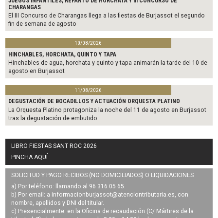
JUEGOS INFANTILES, REPARTO DE HORCHATA Y III CONCURSO DE
CHARANGAS
El III Concurso de Charangas llega a las fiestas de Burjassot el segundo
fin de semana de agosto
10/08/2026
HINCHABLES, HORCHATA, QUINTO Y TAPA
Hinchables de agua, horchata y quinto y tapa animarán la tarde del 10 de
agosto en Burjassot
11/08/2026
DEGUSTACIÓN DE BOCADILLOS Y ACTUACIÓN ORQUESTA PLATINO
La Orquesta Platino protagoniza la noche del 11 de agosto en Burjassot
tras la degustación de embutido
LIBRO FIESTAS SANT ROC 2026
PINCHA AQUÍ
SOLICITUD Y PAGO RECIBOS (NO DOMICILIADOS) O LIQUIDACIONES
a) Por teléfono: llamando al 96 316 05 65.
b) Por email: a
informacionburjassot@atenciontributaria.es
, con
nombre, apellidos y DNI del titular.
c) Presencialmente: en la Oficina de recaudación (C/ Mártires de la