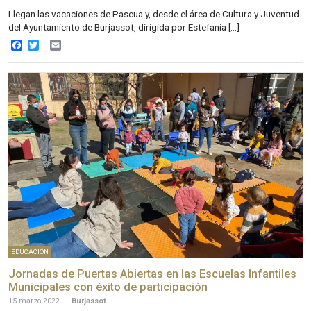
Llegan las vacaciones de Pascua y, desde el área de Cultura y Juventud
del Ayuntamiento de Burjassot, dirigida por Estefanía […]
Facebook
Twitter
Email
EDUCACIÓN
Jornadas de Puertas Abiertas en las Escuelas Infantiles
Municipales con éxito de participación
15 marzo 2022
|
Burjassot