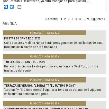
por Estefanía Ballesteros, ya está trabajando para que los […]
Facebook
Twitter
Email
« Anterior
1
2
3
4
5
6
…
9
Siguiente »
AGENDA
01/08/2026 - 16/08/2026
FIESTAS DE SANT ROC 2026
Carlos Baute y Maldita Nerea serán protagonistas de las fiestas de Sant
Roc que se iniciarán con los traslados
02/08/2026 - 08/08/2026
TRASLADOS DE SANT ROC 2026
Burjassot inicia sus fiestas patronales, en honor a Sant Roc, con los
traslados del santo
05/08/2026 - 09/08/2026
TERRAZA DE VERANO. "LEONAS" Y "EL ÚLTIMO MONO"
“Leonas” y “El último mono” llegan a la Terraza de Verano de Burjassot
en la primera semana de agosto
08/08/2026 - 09/08/2026