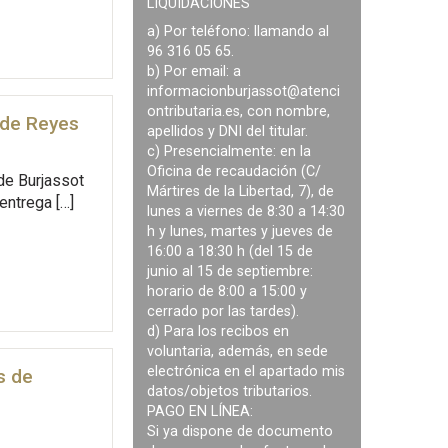
LIQUIDACIONES
a) Por teléfono: llamando al
96 316 05 65.
b) Por email: a
informacionburjassot@atenci
ontributaria.es
, con nombre,
 de Reyes
apellidos y DNI del titular.
c) Presencialmente: en la
Oficina de recaudación (C/
de Burjassot
Mártires de la Libertad, 7), de
entrega […]
lunes a viernes de 8:30 a 14:30
h y lunes, martes y jueves de
16:00 a 18:30 h (del 15 de
junio al 15 de septiembre:
horario de 8:00 a 15:00 y
cerrado por las tardes).
d) Para los recibos en
voluntaria, además, en sede
electrónica en el apartado mis
s de
datos/objetos tributarios.
PAGO EN LÍNEA:
Si ya dispone de documento