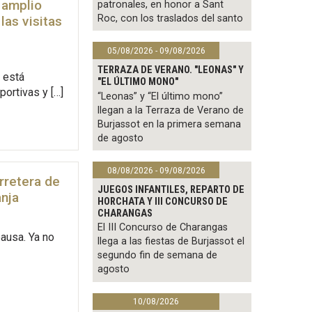
 amplio
patronales, en honor a Sant
Roc, con los traslados del santo
las visitas
05/08/2026 - 09/08/2026
TERRAZA DE VERANO. "LEONAS" Y
 está
"EL ÚLTIMO MONO"
portivas y […]
“Leonas” y “El último mono”
llegan a la Terraza de Verano de
Burjassot en la primera semana
de agosto
08/08/2026 - 09/08/2026
rretera de
JUEGOS INFANTILES, REPARTO DE
anja
HORCHATA Y III CONCURSO DE
CHARANGAS
El III Concurso de Charangas
ausa. Ya no
llega a las fiestas de Burjassot el
segundo fin de semana de
agosto
10/08/2026