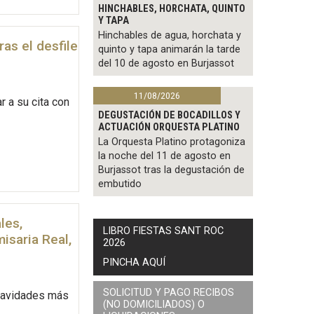
HINCHABLES, HORCHATA, QUINTO
Y TAPA
Hinchables de agua, horchata y
as el desfile
quinto y tapa animarán la tarde
del 10 de agosto en Burjassot
11/08/2026
 a su cita con
DEGUSTACIÓN DE BOCADILLOS Y
ACTUACIÓN ORQUESTA PLATINO
La Orquesta Platino protagoniza
la noche del 11 de agosto en
Burjassot tras la degustación de
embutido
les,
LIBRO FIESTAS SANT ROC
misaria Real,
2026
PINCHA AQUÍ
SOLICITUD Y PAGO RECIBOS
 Navidades más
(NO DOMICILIADOS) O