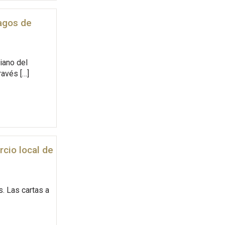
Magos de
iano del
ravés […]
cio local de
s. Las cartas a