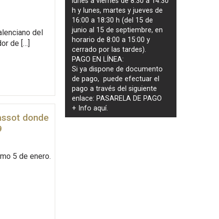
lunes a viernes de 8:30 a 14:30
h y lunes, martes y jueves de
16:00 a 18:30 h (del 15 de
junio al 15 de septiembre, en
alenciano del
horario de 8:00 a 15:00 y
or de […]
cerrado por las tardes).
PAGO EN LÍNEA:
Si ya dispone de documento
de pago, puede efectuar el
pago a través del siguiente
enlace:
PASARELA DE PAGO
+ Info
aquí
.
assot donde
9
imo 5 de enero.