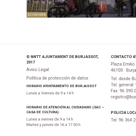
ECONOMÍA
© NNTT AJUNTAMENT DE BURJASSOT,
CONTACTO A
2017
Plaza Emilio
Aviso Legal
46100 · Burj
Política de protección de datos
Tel. desde B
Tel. general:
HORARIO AYUNTAMIENTO DE BURJASSOT
Fax. 96 390 
Lunes a Viernes de 9 a 14 h
registro@bur
HORARIO DE ATENCIÓN AL CIUDADANO (SAC –
CASA DE CULTURA)
POLICÍA LOC
Lunes a viernes de 9 a 14 h
Tel. 96 364 
Martes y jueves de 16 a 17:50 h