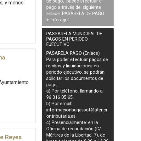
de pago, puede efectuar el
es, y menos
pago a través del siguiente
enlace:
PASARELA DE PAGO
+ Info
aquí
.
PASSARELA MUNICIPAL DE
PAGOS EN PERIODO
EJECUTIVO
PASARELA PAGO (Enlace)
na
Para poder efectuar pagos de
recibos y liquidaciones en
periodo ejecutivo
, se podrán
solicitar los documentos de
 Ayuntamiento
pago
:
a) Por teléfono: llamando al
96 316 05 65.
b) Por email:
informacionburjassot@atenci
ontributaria.es
.
c) Presencialmente: en la
Oficina de recaudación (C/
Mártires de la Libertad, 7), de
de Reyes