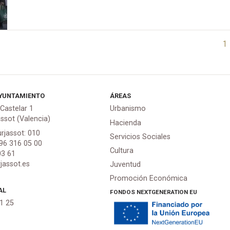
1
YUNTAMIENTO
ÁREAS
 Castelar 1
Urbanismo
assot (Valencia)
Hacienda
urjassot: 010
Servicios Sociales
 96 316 05 00
Cultura
03 61
jassot.es
Juventud
Promoción Económica
AL
FONDOS NEXTGENERATION EU
21 25