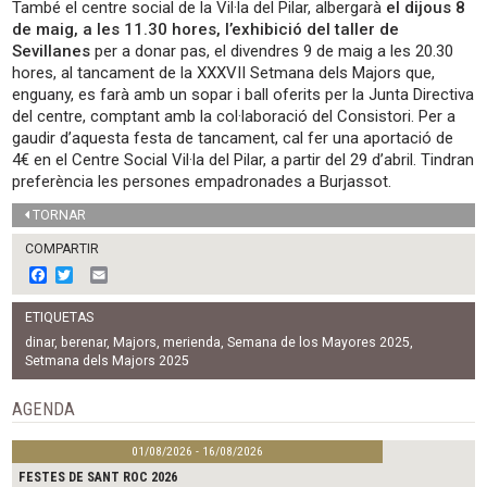
També el centre social de la Vil·la del Pilar, albergarà
el dijous 8
de maig, a les 11.30 hores, l’exhibició del taller de
Sevillanes
per a donar pas, el divendres 9 de maig a les 20.30
hores, al tancament de la XXXVII Setmana dels Majors que,
enguany, es farà amb un sopar i ball oferits per la Junta Directiva
del centre, comptant amb la col·laboració del Consistori. Per a
gaudir d’aquesta festa de tancament, cal fer una aportació de
4€ en el Centre Social Vil·la del Pilar, a partir del 29 d’abril. Tindran
preferència les persones empadronades a Burjassot.
TORNAR
COMPARTIR
F
T
E
a
w
m
c
i
a
ETIQUETAS
e
t
i
b
t
l
dinar
,
berenar
,
Majors
,
merienda
,
Semana de los Mayores 2025
,
o
e
Setmana dels Majors 2025
o
r
k
AGENDA
01/08/2026 - 16/08/2026
FESTES DE SANT ROC 2026