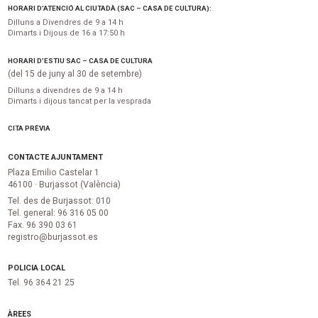
HORARI D’ATENCIÓ AL CIUTADÀ (SAC – CASA DE CULTURA):
Dilluns a Divendres de 9 a 14 h
Dimarts i Dijous de 16 a 17:50 h
HORARI D’ESTIU SAC – CASA DE CULTURA
(del 15 de juny al 30 de setembre)
Dilluns a divendres de 9 a 14 h
Dimarts i dijous tancat per la vesprada
CITA PRÈVIA
CONTACTE AJUNTAMENT
Plaza Emilio Castelar 1
46100 · Burjassot (València)
Tel. des de Burjassot: 010
Tel. general: 96 316 05 00
Fax. 96 390 03 61
registro@burjassot.es
POLICIA LOCAL
Tel. 96 364 21 25
ÀREES