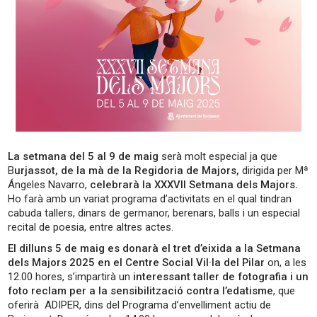
La setmana del 5 al 9 de maig
serà molt especial ja que
B
urjassot, de la mà de la Regidoria de Majors,
dirigida per Mª
Ángeles Navarro,
celebrarà la XXXVII Setmana dels Majors.
Ho farà amb un variat programa d’activitats en el qual tindran
cabuda tallers, dinars de germanor, berenars, balls i un especial
recital de poesia, entre altres actes.
El dilluns 5 de maig es donarà el tret d’eixida a la Setmana
dels Majors 2025 en el Centre Social Vil·la del Pilar
on, a les
12.00 hores, s’impartirà un
interessant taller de fotografia i un
foto reclam per a la sensibilització contra l’edatisme
, que
oferirà ADIPER, dins del Programa d’envelliment actiu de