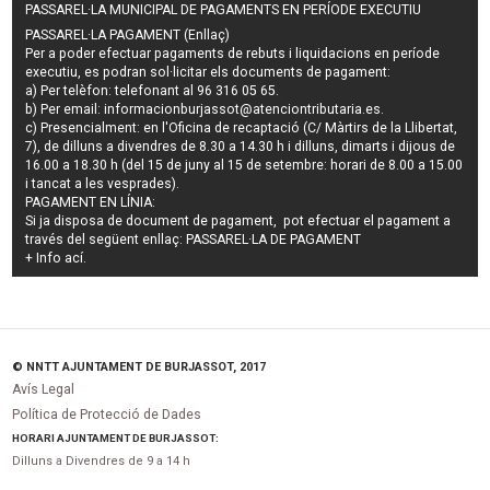
PASSAREL·LA MUNICIPAL DE PAGAMENTS EN PERÍODE EXECUTIU
PASSAREL·LA PAGAMENT (Enllaç)
Per a poder efectuar pagaments de
rebuts i liquidacions en període
executiu
, es podran
sol·licitar els documents de pagament
:
a) Per telèfon: telefonant al 96 316 05 65.
b) Per email:
informacionburjassot@atenciontributaria.es
.
c) Presencialment: en l'Oficina de recaptació (C/ Màrtirs de la Llibertat,
7), de dilluns a divendres de 8.30 a 14.30 h i dilluns, dimarts i dijous de
16.00 a 18.30 h (del 15 de juny al 15 de setembre: horari de 8.00 a 15.00
i tancat a les vesprades).
PAGAMENT EN LÍNIA:
Si ja disposa de document de pagament, pot efectuar el pagament a
través del següent enllaç:
PASSAREL·LA DE PAGAMENT
+ Info
ací
.
© NNTT AJUNTAMENT DE BURJASSOT, 2017
Avís Legal
Política de Protecció de Dades
HORARI AJUNTAMENT DE BURJASSOT:
Dilluns a Divendres de 9 a 14 h