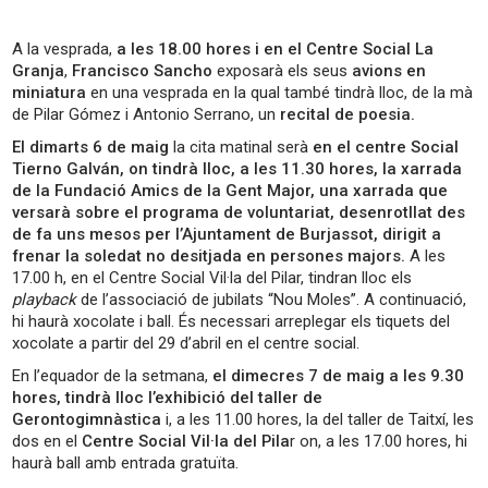
A la vesprada,
a les 18.00 hores i en el Centre Social La
Granja
,
Francisco Sancho
exposarà els seus
avions en
miniatura
en una vesprada en la qual també tindrà lloc, de la mà
de Pilar Gómez i Antonio Serrano, un
recital de poesia.
El dimarts 6 de maig
la cita matinal serà
en el centre Social
Tierno Galván, on tindrà lloc, a les 11.30 hores, la xarrada
de la Fundació Amics de la Gent Major, una xarrada que
versarà sobre el programa de voluntariat, desenrotllat des
de fa uns mesos per l’Ajuntament de Burjassot, dirigit a
frenar la soledat no desitjada en persones majors.
A les
17.00 h, en el Centre Social Vil·la del Pilar, tindran lloc els
playback
de l’associació de jubilats “Nou Moles”. A continuació,
hi haurà xocolate i ball. És necessari arreplegar els tiquets del
xocolate a partir del 29 d’abril en el centre social.
En l’equador de la setmana,
el dimecres 7 de maig a les 9.30
hores, tindrà lloc l’exhibició del taller de
Gerontogimnàstica
i, a les 11.00 hores, la del taller de Taitxí, les
dos en el
Centre Social Vil·la del Pila
r on, a les 17.00 hores, hi
haurà ball amb entrada gratuïta.