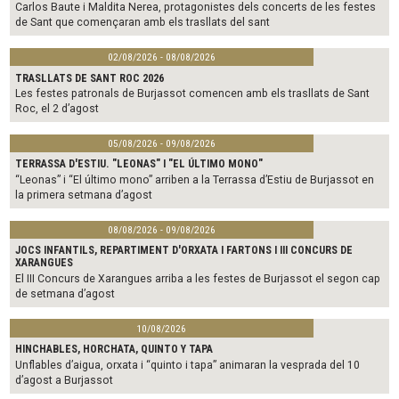
Carlos Baute i Maldita Nerea, protagonistes dels concerts de les festes
de Sant que començaran amb els trasllats del sant
02/08/2026 - 08/08/2026
TRASLLATS DE SANT ROC 2026
Les festes patronals de Burjassot comencen amb els trasllats de Sant
Roc, el 2 d’agost
05/08/2026 - 09/08/2026
TERRASSA D'ESTIU. "LEONAS" I "EL ÚLTIMO MONO"
“Leonas” i “El último mono” arriben a la Terrassa d’Estiu de Burjassot en
la primera setmana d’agost
08/08/2026 - 09/08/2026
JOCS INFANTILS, REPARTIMENT D'ORXATA I FARTONS I III CONCURS DE
XARANGUES
El III Concurs de Xarangues arriba a les festes de Burjassot el segon cap
de setmana d’agost
10/08/2026
HINCHABLES, HORCHATA, QUINTO Y TAPA
Unflables d’aigua, orxata i “quinto i tapa” animaran la vesprada del 10
d’agost a Burjassot