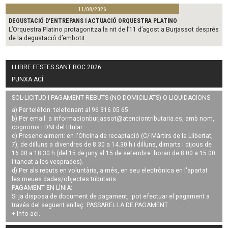
11/08/2026
DEGUSTACIÓ D'ENTREPANS I ACTUACIÓ ORQUESTRA PLATINO
L’Orquestra Platino protagonitza la nit de l’11 d’agost a Burjassot després
de la degustació d’embotit
LLIBRE FESTES SANT ROC 2026
PUNXA ACÍ
SOL·LICITUD I PAGAMENT REBUTS (NO DOMICILIATS) O LIQUIDACIONS
a) Per telèfon: telefonant al 96 316 05 65.
b) Per email: a
informacionburjassot@atenciontributaria.es
, amb nom,
cognoms i DNI del titular.
c) Presencialment: en l'Oficina de recaptació (C/ Màrtirs de la Llibertat,
7), de dilluns a divendres de 8.30 a 14.30 h i dilluns, dimarts i dijous de
16.00 a 18.30 h (del 15 de juny al 15 de setembre: horari de 8.00 a 15.00
i tancat a les vesprades).
d) Per als rebuts en voluntària, a més, en seu electrònica en l'apartat
les meues dades/objectes tributaris.
PAGAMENT EN LÍNIA:
Si ja disposa de document de pagament, pot efectuar el pagament a
través del següent enllaç:
PASSAREL·LA DE PAGAMENT
+ Info
ací
.