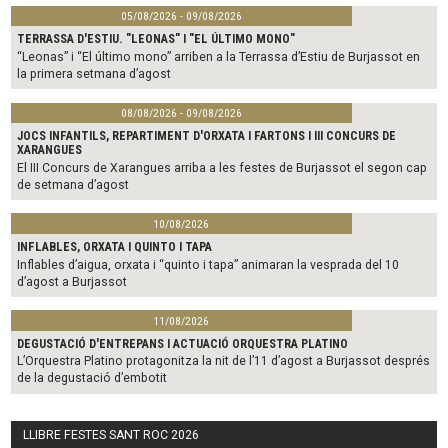
05/08/2026 - 09/08/2026
TERRASSA D'ESTIU. "LEONAS" I "EL ÚLTIMO MONO"
“Leonas” i “El último mono” arriben a la Terrassa d’Estiu de Burjassot en
la primera setmana d’agost
08/08/2026 - 09/08/2026
JOCS INFANTILS, REPARTIMENT D'ORXATA I FARTONS I III CONCURS DE
XARANGUES
El III Concurs de Xarangues arriba a les festes de Burjassot el segon cap
de setmana d’agost
10/08/2026
INFLABLES, ORXATA I QUINTO I TAPA
Inflables d’aigua, orxata i “quinto i tapa” animaran la vesprada del 10
d’agost a Burjassot
11/08/2026
DEGUSTACIÓ D'ENTREPANS I ACTUACIÓ ORQUESTRA PLATINO
L’Orquestra Platino protagonitza la nit de l’11 d’agost a Burjassot després
de la degustació d’embotit
LLIBRE FESTES SANT ROC 2026