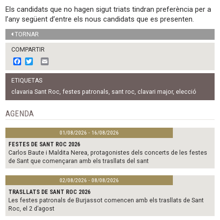
Els candidats que no hagen sigut triats tindran preferència per a
l’any següent d’entre els nous candidats que es presenten.
TORNAR
COMPARTIR
F
T
E
a
w
m
c
i
a
ETIQUETAS
e
t
i
b
t
l
clavaria Sant Roc
,
festes patronals
,
sant roc
,
clavari major
,
elecció
o
e
o
r
AGENDA
k
01/08/2026 - 16/08/2026
FESTES DE SANT ROC 2026
Carlos Baute i Maldita Nerea, protagonistes dels concerts de les festes
de Sant que començaran amb els trasllats del sant
02/08/2026 - 08/08/2026
TRASLLATS DE SANT ROC 2026
Les festes patronals de Burjassot comencen amb els trasllats de Sant
Roc, el 2 d’agost