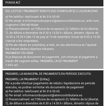
PUNXA ACÍ
SOL·LICITUD I PAGAMENT REBUTS (NO DOMICILIATS) O LIQUIDACIONS
a) Per telèfon: telefonant al 96 316 05 65.
b) Per email: a
informacionburjassot@atenciontributaria.es
, amb nom,
cognoms i DNI del titular.
c) Presencialment: en l'Oficina de recaptació (C/ Màrtirs de la Llibertat,
7), de dilluns a divendres de 8.30 a 14.30 h i dilluns, dimarts i dijous de
16.00 a 18.30 h (del 15 de juny al 15 de setembre: horari de 8.00 a 15.00
i tancat a les vesprades).
d) Per als rebuts en voluntària, a més, en seu electrònica en l'apartat
les meues dades/objectes tributaris.
PAGAMENT EN LÍNIA:
Si ja disposa de document de pagament, pot efectuar el pagament a
través del següent enllaç:
PASSAREL·LA DE PAGAMENT
+ Info
ací
.
PASSAREL·LA MUNICIPAL DE PAGAMENTS EN PERÍODE EXECUTIU
PASSAREL·LA PAGAMENT (Enllaç)
Per a poder efectuar pagaments de
rebuts i liquidacions en període
executiu
, es podran
sol·licitar els documents de pagament
:
a) Per telèfon: telefonant al 96 316 05 65.
b) Per email:
informacionburjassot@atenciontributaria.es
.
c) Presencialment: en l'Oficina de recaptació (C/ Màrtirs de la Llibertat,
7), de dilluns a divendres de 8.30 a 14.30 h i dilluns, dimarts i dijous de