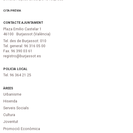
CITA PRÈVIA
CONTACTE AJUNTAMENT
Plaza Emilio Castelar 1
46100 · Burjassot (València)
Tel. des de Burjassot: 010
Tel. general: 96 316 05 00
Fax. 96 390 03 61
registro@burjassot.es
POLICIA LOCAL
Tel. 96 364 21 25
ÀREES
Urbanisme
Hisenda
Serveis Socials
Cultura
Joventut
Promoció Econòmica