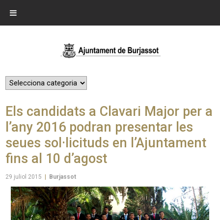
Els candidats a Clavari Major per a
l’any 2016 podran presentar les
seues sol·licituds en l’Ajuntament
fins al 10 d’agost
29 juliol 2015
|
Burjassot