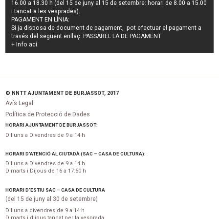
16.00 a 18.30 h (del 15 de juny al 15 de setembre: horari de 8.00 a 15.00
i tancat a les vesprades).
PAGAMENT EN LÍNIA:
Si ja disposa de document de pagament, pot efectuar el pagament a
través del següent enllaç:
PASSAREL·LA DE PAGAMENT
+ Info
ací
.
© NNTT AJUNTAMENT DE BURJASSOT, 2017
Avís Legal
Política de Protecció de Dades
HORARI AJUNTAMENT DE BURJASSOT:
Dilluns a Divendres de 9 a 14 h
HORARI D’ATENCIÓ AL CIUTADÀ (SAC – CASA DE CULTURA):
Dilluns a Divendres de 9 a 14 h
Dimarts i Dijous de 16 a 17:50 h
HORARI D’ESTIU SAC – CASA DE CULTURA
(del 15 de juny al 30 de setembre)
Dilluns a divendres de 9 a 14 h
Dimarts i dijous tancat per la vesprada