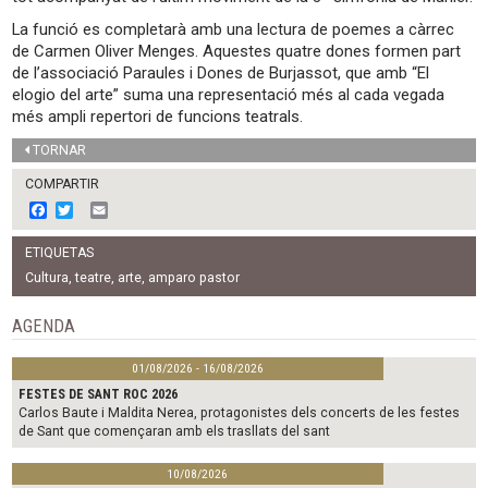
La funció es completarà amb una lectura de poemes a càrrec
de Carmen Oliver Menges. Aquestes quatre dones formen part
de l’associació Paraules i Dones de Burjassot, que amb “El
elogio del arte” suma una representació més al cada vegada
més ampli repertori de funcions teatrals.
TORNAR
COMPARTIR
F
T
E
a
w
m
c
i
a
ETIQUETAS
e
t
i
b
t
l
Cultura
,
teatre
,
arte
,
amparo pastor
o
e
o
r
AGENDA
k
01/08/2026 - 16/08/2026
FESTES DE SANT ROC 2026
Carlos Baute i Maldita Nerea, protagonistes dels concerts de les festes
de Sant que començaran amb els trasllats del sant
10/08/2026