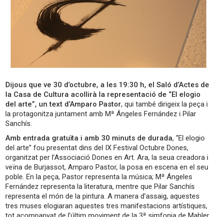
Dijous que ve 30 d’octubre, a les 19:30 h, el Saló d’Actes de
la Casa de Cultura acollirà la representació de “El elogio
del arte”, un text d’Amparo Pastor
, qui també dirigeix la peça i
la protagonitza juntament amb Mª Ángeles Fernández i Pilar
Sanchís.
Amb entrada gratuïta i amb 30 minuts de durada
, “El elogio
del arte” fou presentat dins del IX Festival Octubre Dones,
organitzat per l’Associació Dones en Art. Ara, la seua creadora i
veïna de Burjassot, Amparo Pastor, la posa en escena en el seu
poble. En la peça, Pastor representa la música; Mª Ángeles
Fernández representa la literatura, mentre que Pilar Sanchís
representa el món de la pintura. A manera d’assaig, aquestes
tres muses elogiaran aquestes tres manifestacions artístiques,
tot acompanyat de l’últim moviment de la 3ª simfonia de Mahler.