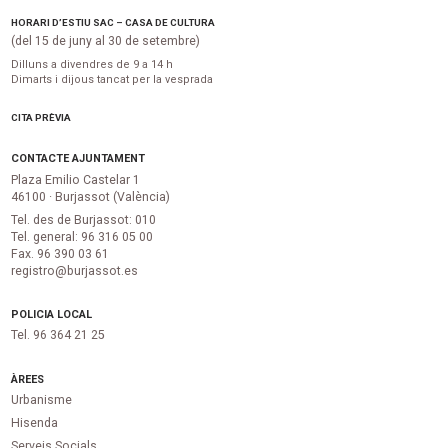
HORARI D’ESTIU SAC – CASA DE CULTURA
(del 15 de juny al 30 de setembre)
Dilluns a divendres de 9 a 14 h
Dimarts i dijous tancat per la vesprada
CITA PRÈVIA
CONTACTE AJUNTAMENT
Plaza Emilio Castelar 1
46100 · Burjassot (València)
Tel. des de Burjassot: 010
Tel. general: 96 316 05 00
Fax. 96 390 03 61
registro@burjassot.es
POLICIA LOCAL
Tel. 96 364 21 25
ÀREES
Urbanisme
Hisenda
Serveis Socials