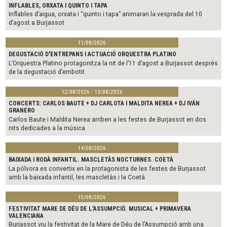
INFLABLES, ORXATA I QUINTO I TAPA
Inflables d’aigua, orxata i “quinto i tapa” animaran la vesprada del 10
d’agost a Burjassot
11/08/2026
DEGUSTACIÓ D'ENTREPANS I ACTUACIÓ ORQUESTRA PLATINO
L’Orquestra Platino protagonitza la nit de l’11 d’agost a Burjassot després
de la degustació d’embotit
12/08/2026 - 13/08/2026
CONCERTS: CARLOS BAUTE + DJ CARLOTA I MALDITA NEREA + DJ IVÁN
GRANERO
Carlos Baute i Maldita Nerea arriben a les festes de Burjassot en dos
nits dedicades a la música
14/08/2026
BAIXADA I RODÀ INFANTIL. MASCLETÀS NOCTURNES. COETÀ
La pólvora es convertix en la protagonista de les festes de Burjassot
amb la baixada infantil, les mascletàs i la Coetà
15/08/2026
FESTIVITAT MARE DE DÉU DE L'ASSUMPCIÓ. MUSICAL + PRIMAVERA
VALENCIANA
Burjassot viu la festivitat de la Mare de Déu de l’Assumpció amb una