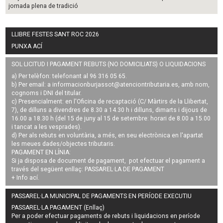
jornada plena de tradició
LLIBRE FESTES SANT ROC 2026
PUNXA ACÍ
SOL·LICITUD I PAGAMENT REBUTS (NO DOMICILIATS) O LIQUIDACIONS
a) Per telèfon: telefonant al 96 316 05 65.
b) Per email: a
informacionburjassot@atenciontributaria.es
, amb nom,
cognoms i DNI del titular.
c) Presencialment: en l'Oficina de recaptació (C/ Màrtirs de la Llibertat,
7), de dilluns a divendres de 8.30 a 14.30 h i dilluns, dimarts i dijous de
16.00 a 18.30 h (del 15 de juny al 15 de setembre: horari de 8.00 a 15.00
i tancat a les vesprades).
d) Per als rebuts en voluntària, a més, en seu electrònica en l'apartat
les meues dades/objectes tributaris.
PAGAMENT EN LÍNIA:
Si ja disposa de document de pagament, pot efectuar el pagament a
través del següent enllaç:
PASSAREL·LA DE PAGAMENT
+ Info
ací
.
PASSAREL·LA MUNICIPAL DE PAGAMENTS EN PERÍODE EXECUTIU
PASSAREL·LA PAGAMENT (Enllaç)
Per a poder efectuar pagaments de
rebuts i liquidacions en període