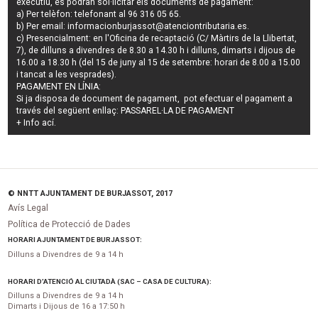
executiu
, es podran
sol·licitar els documents de pagament
:
a) Per telèfon: telefonant al 96 316 05 65.
b) Per email:
informacionburjassot@atenciontributaria.es
.
c) Presencialment: en l'Oficina de recaptació (C/ Màrtirs de la Llibertat,
7), de dilluns a divendres de 8.30 a 14.30 h i dilluns, dimarts i dijous de
16.00 a 18.30 h (del 15 de juny al 15 de setembre: horari de 8.00 a 15.00
i tancat a les vesprades).
PAGAMENT EN LÍNIA:
Si ja disposa de document de pagament, pot efectuar el pagament a
través del següent enllaç:
PASSAREL·LA DE PAGAMENT
+ Info
ací
.
© NNTT AJUNTAMENT DE BURJASSOT, 2017
Avís Legal
Política de Protecció de Dades
HORARI AJUNTAMENT DE BURJASSOT:
Dilluns a Divendres de 9 a 14 h
HORARI D’ATENCIÓ AL CIUTADÀ (SAC – CASA DE CULTURA):
Dilluns a Divendres de 9 a 14 h
Dimarts i Dijous de 16 a 17:50 h