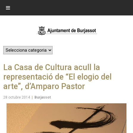
La Casa de Cultura acull la
representació de “El elogio del
arte”, d’Amparo Pastor
28 octubre 2014
|
Burjassot