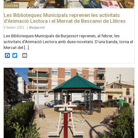
CULTURA
Les Biblioteques Municipals reprenen les activitats
d’Animació Lectora i el Mercat de Bescanvi de Llibres
3 febrer 2022
|
Burjassot
Les Biblioteques Municipals de Burjassot reprenen, al febrer, les
activitats d’Animació Lectora amb dues novetats. D’una banda, torna el
Mercat del […]
Facebook
Twitter
Email