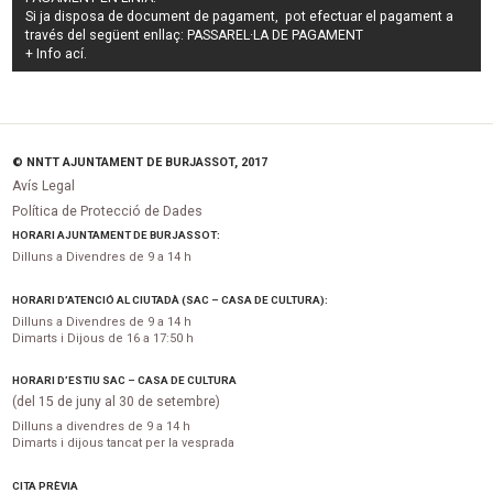
Si ja disposa de document de pagament, pot efectuar el pagament a
través del següent enllaç:
PASSAREL·LA DE PAGAMENT
+ Info
ací
.
© NNTT AJUNTAMENT DE BURJASSOT, 2017
Avís Legal
Política de Protecció de Dades
HORARI AJUNTAMENT DE BURJASSOT:
Dilluns a Divendres de 9 a 14 h
HORARI D’ATENCIÓ AL CIUTADÀ (SAC – CASA DE CULTURA):
Dilluns a Divendres de 9 a 14 h
Dimarts i Dijous de 16 a 17:50 h
HORARI D’ESTIU SAC – CASA DE CULTURA
(del 15 de juny al 30 de setembre)
Dilluns a divendres de 9 a 14 h
Dimarts i dijous tancat per la vesprada
CITA PRÈVIA