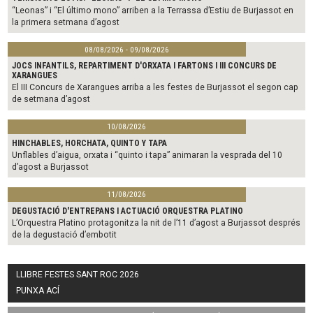
“Leonas” i “El último mono” arriben a la Terrassa d’Estiu de Burjassot en
la primera setmana d’agost
08/08/2026 - 09/08/2026
JOCS INFANTILS, REPARTIMENT D'ORXATA I FARTONS I III CONCURS DE
XARANGUES
El III Concurs de Xarangues arriba a les festes de Burjassot el segon cap
de setmana d’agost
10/08/2026
HINCHABLES, HORCHATA, QUINTO Y TAPA
Unflables d’aigua, orxata i “quinto i tapa” animaran la vesprada del 10
d’agost a Burjassot
11/08/2026
DEGUSTACIÓ D'ENTREPANS I ACTUACIÓ ORQUESTRA PLATINO
L’Orquestra Platino protagonitza la nit de l’11 d’agost a Burjassot després
de la degustació d’embotit
LLIBRE FESTES SANT ROC 2026
PUNXA ACÍ