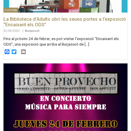
CULTURA
La Biblioteca d’Adults obri les seues portes a l’exposició
“Encaixant els ODS”
01/02/2022
|
Burjassot
Fins al pròxim 24 de febrer, es pot visitar l’exposició “Encaixant els
ODS”, una exposició que arriba al Burjassot de […]
Facebook
Twitter
Email