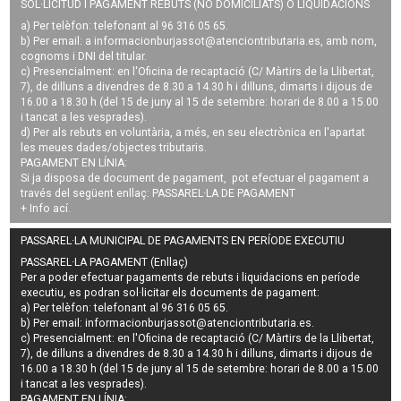
SOL·LICITUD I PAGAMENT REBUTS (NO DOMICILIATS) O LIQUIDACIONS
a) Per telèfon: telefonant al 96 316 05 65.
b) Per email: a
informacionburjassot@atenciontributaria.es
, amb nom,
cognoms i DNI del titular.
c) Presencialment: en l'Oficina de recaptació (C/ Màrtirs de la Llibertat,
7), de dilluns a divendres de 8.30 a 14.30 h i dilluns, dimarts i dijous de
16.00 a 18.30 h (del 15 de juny al 15 de setembre: horari de 8.00 a 15.00
i tancat a les vesprades).
d) Per als rebuts en voluntària, a més, en seu electrònica en l'apartat
les meues dades/objectes tributaris.
PAGAMENT EN LÍNIA:
Si ja disposa de document de pagament, pot efectuar el pagament a
través del següent enllaç:
PASSAREL·LA DE PAGAMENT
+ Info
ací
.
PASSAREL·LA MUNICIPAL DE PAGAMENTS EN PERÍODE EXECUTIU
PASSAREL·LA PAGAMENT (Enllaç)
Per a poder efectuar pagaments de
rebuts i liquidacions en període
executiu
, es podran
sol·licitar els documents de pagament
:
a) Per telèfon: telefonant al 96 316 05 65.
b) Per email:
informacionburjassot@atenciontributaria.es
.
c) Presencialment: en l'Oficina de recaptació (C/ Màrtirs de la Llibertat,
7), de dilluns a divendres de 8.30 a 14.30 h i dilluns, dimarts i dijous de
16.00 a 18.30 h (del 15 de juny al 15 de setembre: horari de 8.00 a 15.00
i tancat a les vesprades).
PAGAMENT EN LÍNIA: