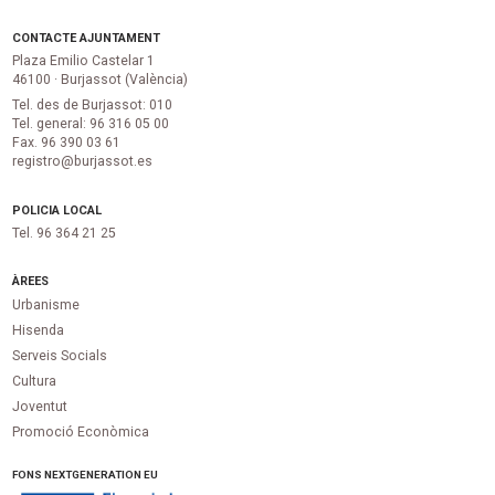
CONTACTE AJUNTAMENT
Plaza Emilio Castelar 1
46100 · Burjassot (València)
Tel. des de Burjassot: 010
Tel. general: 96 316 05 00
Fax. 96 390 03 61
registro@burjassot.es
POLICIA LOCAL
Tel. 96 364 21 25
ÀREES
Urbanisme
Hisenda
Serveis Socials
Cultura
Joventut
Promoció Econòmica
FONS NEXTGENERATION EU