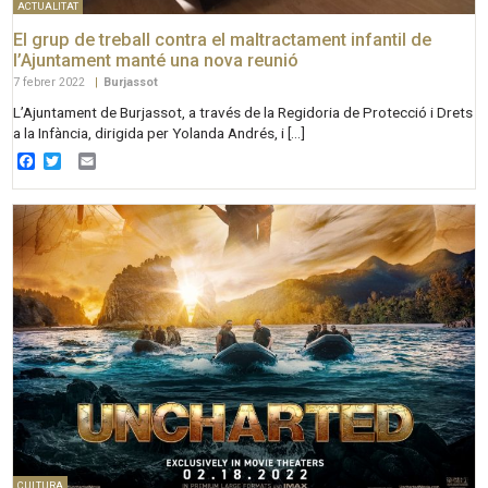
ACTUALITAT
El grup de treball contra el maltractament infantil de
l’Ajuntament manté una nova reunió
7 febrer 2022
|
Burjassot
L’Ajuntament de Burjassot, a través de la Regidoria de Protecció i Drets
a la Infància, dirigida per Yolanda Andrés, i […]
Facebook
Twitter
Email
CULTURA