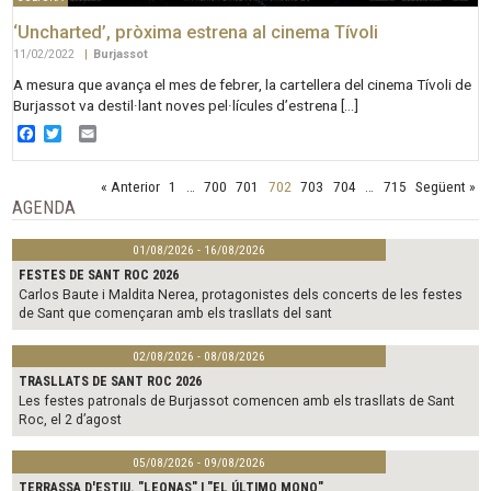
‘Uncharted’, pròxima estrena al cinema Tívoli
11/02/2022
|
Burjassot
A mesura que avança el mes de febrer, la cartellera del cinema Tívoli de
Burjassot va destil·lant noves pel·lícules d’estrena […]
Facebook
Twitter
Email
« Anterior
1
…
700
701
702
703
704
…
715
Següent »
AGENDA
01/08/2026 - 16/08/2026
FESTES DE SANT ROC 2026
Carlos Baute i Maldita Nerea, protagonistes dels concerts de les festes
de Sant que començaran amb els trasllats del sant
02/08/2026 - 08/08/2026
TRASLLATS DE SANT ROC 2026
Les festes patronals de Burjassot comencen amb els trasllats de Sant
Roc, el 2 d’agost
05/08/2026 - 09/08/2026
TERRASSA D'ESTIU. "LEONAS" I "EL ÚLTIMO MONO"