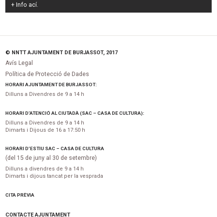
+ Info
ací
.
© NNTT AJUNTAMENT DE BURJASSOT, 2017
Avís Legal
Política de Protecció de Dades
HORARI AJUNTAMENT DE BURJASSOT:
Dilluns a Divendres de 9 a 14 h
HORARI D’ATENCIÓ AL CIUTADÀ (SAC – CASA DE CULTURA):
Dilluns a Divendres de 9 a 14 h
Dimarts i Dijous de 16 a 17:50 h
HORARI D’ESTIU SAC – CASA DE CULTURA
(del 15 de juny al 30 de setembre)
Dilluns a divendres de 9 a 14 h
Dimarts i dijous tancat per la vesprada
CITA PRÈVIA
CONTACTE AJUNTAMENT