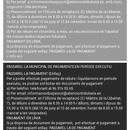
b) Per email: a
informacionburjassot@atenciontributaria.es
, amb nom,
cognoms i DNI del titular.
c) Presencialment: en l'Oficina de recaptació (C/ Màrtirs de la Llibertat,
7), de dilluns a divendres de 8.30 a 14.30 h i dilluns, dimarts i dijous de
16.00 a 18.30 h (del 15 de juny al 15 de setembre: horari de 8.00 a 15.00
i tancat a les vesprades).
d) Per als rebuts en voluntària, a més, en seu electrònica en l'apartat
les meues dades/objectes tributaris.
PAGAMENT EN LÍNIA:
Si ja disposa de document de pagament, pot efectuar el pagament a
través del següent enllaç:
PASSAREL·LA DE PAGAMENT
+ Info
ací
.
PASSAREL·LA MUNICIPAL DE PAGAMENTS EN PERÍODE EXECUTIU
PASSAREL·LA PAGAMENT (Enllaç)
Per a poder efectuar pagaments de
rebuts i liquidacions en període
executiu
, es podran
sol·licitar els documents de pagament
:
a) Per telèfon: telefonant al 96 316 05 65.
b) Per email:
informacionburjassot@atenciontributaria.es
.
c) Presencialment: en l'Oficina de recaptació (C/ Màrtirs de la Llibertat,
7), de dilluns a divendres de 8.30 a 14.30 h i dilluns, dimarts i dijous de
16.00 a 18.30 h (del 15 de juny al 15 de setembre: horari de 8.00 a 15.00
i tancat a les vesprades).
PAGAMENT EN LÍNIA:
Si ja disposa de document de pagament, pot efectuar el pagament a
través del següent enllaç:
PASSAREL·LA DE PAGAMENT