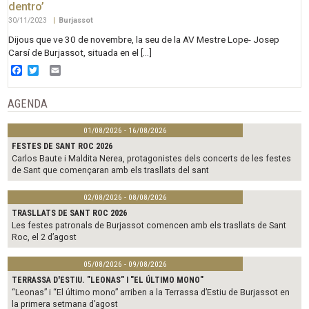
dentro’
30/11/2023
|
Burjassot
Dijous que ve 30 de novembre, la seu de la AV Mestre Lope- Josep
Carsí de Burjassot, situada en el […]
Facebook
Twitter
Email
AGENDA
01/08/2026 - 16/08/2026
FESTES DE SANT ROC 2026
Carlos Baute i Maldita Nerea, protagonistes dels concerts de les festes
de Sant que començaran amb els trasllats del sant
02/08/2026 - 08/08/2026
TRASLLATS DE SANT ROC 2026
Les festes patronals de Burjassot comencen amb els trasllats de Sant
Roc, el 2 d’agost
05/08/2026 - 09/08/2026
TERRASSA D'ESTIU. "LEONAS" I "EL ÚLTIMO MONO"
“Leonas” i “El último mono” arriben a la Terrassa d’Estiu de Burjassot en
la primera setmana d’agost