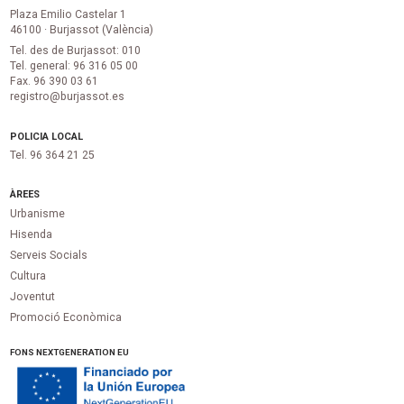
Plaza Emilio Castelar 1
46100 · Burjassot (València)
Tel. des de Burjassot: 010
Tel. general: 96 316 05 00
Fax. 96 390 03 61
registro@burjassot.es
POLICIA LOCAL
Tel. 96 364 21 25
ÀREES
Urbanisme
Hisenda
Serveis Socials
Cultura
Joventut
Promoció Econòmica
FONS NEXTGENERATION EU