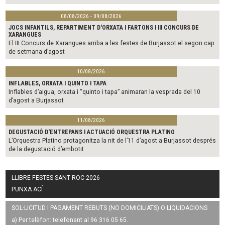
08/08/2026 - 09/08/2026
JOCS INFANTILS, REPARTIMENT D'ORXATA I FARTONS I III CONCURS DE
XARANGUES
El III Concurs de Xarangues arriba a les festes de Burjassot el segon cap
de setmana d’agost
10/08/2026
INFLABLES, ORXATA I QUINTO I TAPA
Inflables d’aigua, orxata i “quinto i tapa” animaran la vesprada del 10
d’agost a Burjassot
11/08/2026
DEGUSTACIÓ D'ENTREPANS I ACTUACIÓ ORQUESTRA PLATINO
L’Orquestra Platino protagonitza la nit de l’11 d’agost a Burjassot després
de la degustació d’embotit
LLIBRE FESTES SANT ROC 2026
PUNXA ACÍ
SOL·LICITUD I PAGAMENT REBUTS (NO DOMICILIATS) O LIQUIDACIONS
a) Per telèfon: telefonant al 96 316 05 65.