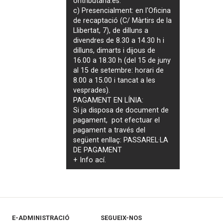
ontributaria.es
.
c) Presencialment: en l'Oficina
de recaptació (C/ Màrtirs de la
Llibertat, 7), de dilluns a
divendres de 8.30 a 14.30 h i
dilluns, dimarts i dijous de
16.00 a 18.30 h (del 15 de juny
al 15 de setembre: horari de
8.00 a 15.00 i tancat a les
vesprades).
PAGAMENT EN LÍNIA:
Si ja disposa de document de
pagament, pot efectuar el
pagament a través del
següent enllaç:
PASSAREL·LA
DE PAGAMENT
+ Info
ací
.
E-ADMINISTRACIÓ
SEGUEIX-NOS