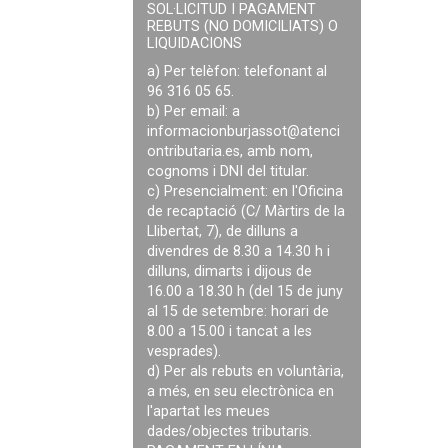
SOL·LICITUD I PAGAMENT
REBUTS (NO DOMICILIATS) O
LIQUIDACIONS
a) Per telèfon: telefonant al
96 316 05 65.
b) Per email: a
informacionburjassot@atenci
ontributaria.es
, amb nom,
cognoms i DNI del titular.
c) Presencialment: en l'Oficina
de recaptació (C/ Màrtirs de la
Llibertat, 7), de dilluns a
divendres de 8.30 a 14.30 h i
dilluns, dimarts i dijous de
16.00 a 18.30 h (del 15 de juny
al 15 de setembre: horari de
8.00 a 15.00 i tancat a les
vesprades).
d) Per als rebuts en voluntària,
a més, en seu electrònica en
l'apartat les meues
dades/objectes tributaris.