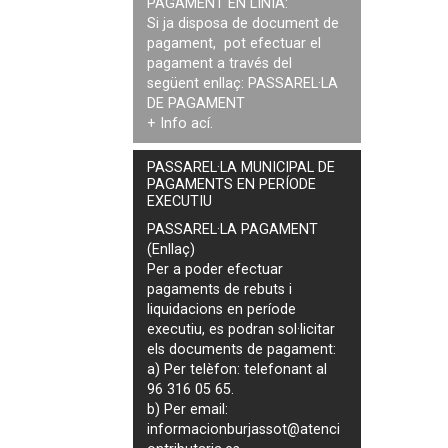
PAGAMENT EN LÍNIA:
Si ja disposa de document de
pagament, pot efectuar el
pagament a través del
següent enllaç:
PASSAREL·LA
DE PAGAMENT
+ Info
ací
.
PASSAREL·LA MUNICIPAL DE
PAGAMENTS EN PERÍODE
EXECUTIU
PASSAREL·LA PAGAMENT
(Enllaç)
Per a poder efectuar
pagaments de
rebuts i
liquidacions en període
executiu
, es podran
sol·licitar
els documents de pagament
:
a) Per telèfon: telefonant al
96 316 05 65.
b) Per email:
informacionburjassot@atenci