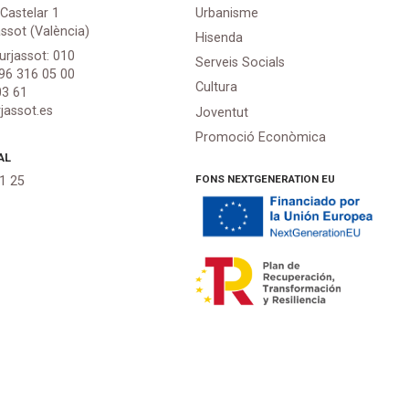
 Castelar 1
Urbanisme
assot (València)
Hisenda
urjassot: 010
Serveis Socials
 96 316 05 00
Cultura
03 61
jassot.es
Joventut
Promoció Econòmica
AL
FONS NEXTGENERATION EU
21 25