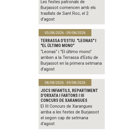
Les festes patronals de
Burjassot comencen amb els
trasllats de Sant Roc, el 2
d’agost
05/08/2026 - 09/08/2026
TERRASSA D'ESTIU. "LEONAS" I
"EL ÚLTIMO MONO"
“Leonas” i “El último mono”
arriben a la Terrassa d’Estiu de
Burjassot en la primera setmana
d’agost
08/08/2026 - 09/08/2026
JOCS INFANTILS, REPARTIMENT
D'ORXATA I FARTONS I III
CONCURS DE XARANGUES
El III Concurs de Xarangues
arriba a les festes de Burjassot
el segon cap de setmana
d’agost