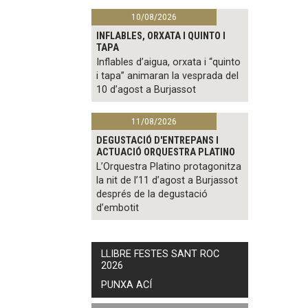
10/08/2026
INFLABLES, ORXATA I QUINTO I
TAPA
Inflables d’aigua, orxata i “quinto
i tapa” animaran la vesprada del
10 d’agost a Burjassot
11/08/2026
DEGUSTACIÓ D'ENTREPANS I
ACTUACIÓ ORQUESTRA PLATINO
L’Orquestra Platino protagonitza
la nit de l’11 d’agost a Burjassot
després de la degustació
d’embotit
LLIBRE FESTES SANT ROC
2026
PUNXA ACÍ