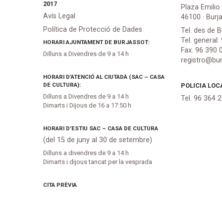
2017
Plaza Emilio
Avís Legal
46100 · Burj
Política de Protecció de Dades
Tel. des de B
Tel. general:
HORARI AJUNTAMENT DE BURJASSOT:
Fax. 96 390 
Dilluns a Divendres de 9 a 14 h
registro@bur
HORARI D’ATENCIÓ AL CIUTADÀ (SAC – CASA
DE CULTURA):
POLICIA LOC
Dilluns a Divendres de 9 a 14 h
Tel. 96 364 
Dimarts i Dijous de 16 a 17:50 h
HORARI D’ESTIU SAC – CASA DE CULTURA
(del 15 de juny al 30 de setembre)
Dilluns a divendres de 9 a 14 h
Dimarts i dijous tancat per la vesprada
CITA PRÈVIA