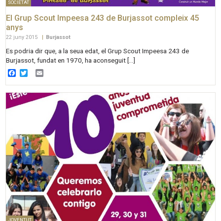
SOCIETAT
El Grup Scout Impeesa 243 de Burjassot compleix 45
anys
22 juny 2015
|
Burjassot
Es podria dir que, a la seua edat, el Grup Scout Impeesa 243 de
Burjassot, fundat en 1970, ha aconseguit […]
Facebook
Twitter
Email
JOVENTUT