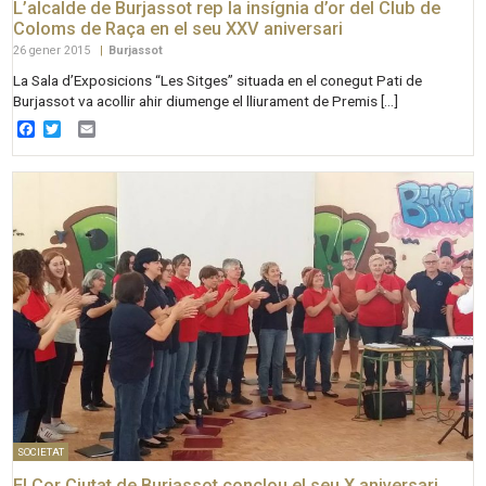
L’alcalde de Burjassot rep la insígnia d’or del Club de
Coloms de Raça en el seu XXV aniversari
26 gener 2015
|
Burjassot
La Sala d’Exposicions “Les Sitges” situada en el conegut Pati de
Burjassot va acollir ahir diumenge el lliurament de Premis […]
Facebook
Twitter
Email
SOCIETAT
El Cor Ciutat de Burjassot conclou el seu X aniversari