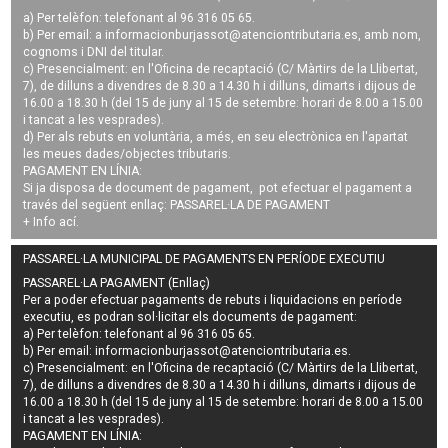
a) Per telèfon: telefonant al 96 316 05 65.
b) Per email: a
informacionburjassot@atenciontributaria.es
, amb nom,
cognoms i DNI del titular.
c) Presencialment: en l'Oficina de recaptació (C/ Màrtirs de la Llibertat,
7), de dilluns a divendres de 8.30 a 14.30 h i dilluns, dimarts i dijous de
16.00 a 18.30 h (del 15 de juny al 15 de setembre: horari de 8.00 a 15.00
i tancat a les vesprades).
d) Per als rebuts en voluntària, a més, en seu electrònica en l'apartat
les meues dades/objectes tributaris.
PAGAMENT EN LÍNIA:
Si ja disposa de document de pagament, pot efectuar el pagament a
través del següent enllaç:
PASSAREL·LA DE PAGAMENT
+ Info
ací
.
PASSAREL·LA MUNICIPAL DE PAGAMENTS EN PERÍODE EXECUTIU
PASSAREL·LA PAGAMENT (Enllaç)
Per a poder efectuar pagaments de
rebuts i liquidacions en període
executiu
, es podran
sol·licitar els documents de pagament
:
a) Per telèfon: telefonant al 96 316 05 65.
b) Per email:
informacionburjassot@atenciontributaria.es
.
c) Presencialment: en l'Oficina de recaptació (C/ Màrtirs de la Llibertat,
7), de dilluns a divendres de 8.30 a 14.30 h i dilluns, dimarts i dijous de
16.00 a 18.30 h (del 15 de juny al 15 de setembre: horari de 8.00 a 15.00
i tancat a les vesprades).
PAGAMENT EN LÍNIA: