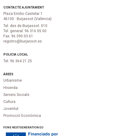
CONTACTE AJUNTAMENT
Plaza Emilio Castelar 1
46100 · Burjassot (València)
Tel. des de Burjassot: 010
Tel. general: 96 316 05 00
Fax. 96 390 03 61
registro@burjassot.es
POLICIA LOCAL
Tel. 96 364 21 25
ÀREES
Urbanisme
Hisenda
Serveis Socials
Cultura
Joventut
Promoció Econòmica
FONS NEXTGENERATION EU