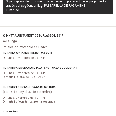
Si ja disposa de document de pagament, pot efectuar el pagament a
través del següent enllaç:
PASSAREL·LA DE PAGAMENT
+ Info
ací
.
© NNTT AJUNTAMENT DE BURJASSOT, 2017
Avís Legal
Política de Protecció de Dades
HORARI AJUNTAMENT DE BURJASSOT:
Dilluns a Divendres de 9 a 14 h
HORARI D’ATENCIÓ AL CIUTADÀ (SAC – CASA DE CULTURA):
Dilluns a Divendres de 9 a 14 h
Dimarts i Dijous de 16 a 17:50 h
HORARI D’ESTIU SAC – CASA DE CULTURA
(del 15 de juny al 30 de setembre)
Dilluns a divendres de 9 a 14 h
Dimarts i dijous tancat per la vesprada
CITA PRÈVIA