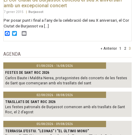
amb un excepcional concert
7 gener 2015
|
Burjassot
Per posar punt i final a l’any de la celebració del seu X aniversari, el Cor
Ciutat de Burjassot va […]
Facebook
Twitter
Email
« Anterior
1
2
3
AGENDA
01/08/2026 - 16/08/2026
FESTES DE SANT ROC 2026
Carlos Baute i Maldita Nerea, protagonistes dels concerts de les festes
de Sant que començaran amb els trasllats del sant
02/08/2026 - 08/08/2026
TRASLLATS DE SANT ROC 2026
Les festes patronals de Burjassot comencen amb els trasllats de Sant
Roc, el 2 d’agost
05/08/2026 - 09/08/2026
TERRASSA D'ESTIU. "LEONAS" I "EL ÚLTIMO MONO"