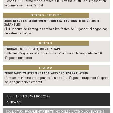
“Leonas” i “El último mono” arriben a la Terrassa d’Estiu de Burjassot en
la primera setmana d’agost
08/08/2026 - 09/08/2026
JOCS INFANTILS, REPARTIMENT D'ORXATA I FARTONS I III CONCURS DE
XARANGUES
El III Concurs de Xarangues arriba a les festes de Burjassot el segon cap
de setmana d’agost
10/08/2026
HINCHABLES, HORCHATA, QUINTO Y TAPA
Unflables d’aigua, orxata i “quinto i tapa” animaran la vesprada del 10
d’agost a Burjassot
11/08/2026
DEGUSTACIÓ D'ENTREPANS I ACTUACIÓ ORQUESTRA PLATINO
L’Orquestra Platino protagonitza la nit de l’11 d’agost a Burjassot després
de la degustació d’embotit
LLIBRE FESTES SANT ROC 2026
PUNXA ACÍ
SOL·LICITUD I PAGAMENT REBUTS (NO DOMICILIATS) O LIQUIDACIONS