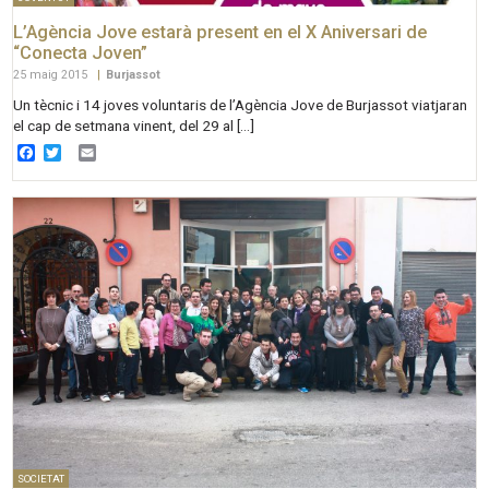
L’Agència Jove estarà present en el X Aniversari de
“Conecta Joven”
25 maig 2015
|
Burjassot
Un tècnic i 14 joves voluntaris de l’Agència Jove de Burjassot viatjaran
el cap de setmana vinent, del 29 al […]
Facebook
Twitter
Email
SOCIETAT