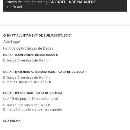
través del següent enllaç:
PASSAREL·LA DE PAGAMENT
+ Info
ací
.
© NNTT AJUNTAMENT DE BURJASSOT, 2017
Avís Legal
Política de Protecció de Dades
HORARI AJUNTAMENT DE BURJASSOT:
Dilluns a Divendres de 9 a 14 h
HORARI D’ATENCIÓ AL CIUTADÀ (SAC – CASA DE CULTURA):
Dilluns a Divendres de 9 a 14 h
Dimarts i Dijous de 16 a 17:50 h
HORARI D’ESTIU SAC – CASA DE CULTURA
(del 15 de juny al 30 de setembre)
Dilluns a divendres de 9 a 14 h
Dimarts i dijous tancat per la vesprada
CITA PRÈVIA