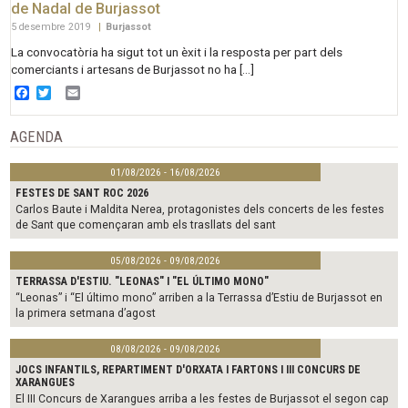
de Nadal de Burjassot
5 desembre 2019
|
Burjassot
La convocatòria ha sigut tot un èxit i la resposta per part dels
comerciants i artesans de Burjassot no ha […]
Facebook
Twitter
Email
AGENDA
01/08/2026 - 16/08/2026
FESTES DE SANT ROC 2026
Carlos Baute i Maldita Nerea, protagonistes dels concerts de les festes
de Sant que començaran amb els trasllats del sant
05/08/2026 - 09/08/2026
TERRASSA D'ESTIU. "LEONAS" I "EL ÚLTIMO MONO"
“Leonas” i “El último mono” arriben a la Terrassa d’Estiu de Burjassot en
la primera setmana d’agost
08/08/2026 - 09/08/2026
JOCS INFANTILS, REPARTIMENT D'ORXATA I FARTONS I III CONCURS DE
XARANGUES
El III Concurs de Xarangues arriba a les festes de Burjassot el segon cap