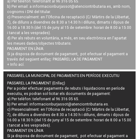
a) Per telèfon: telefonant al 96 316 05 65.
b) Per email: a
informacionburjassot@atenciontributaria.es
, amb nom,
cognoms i DNI del titular.
c) Presencialment: en l'Oficina de recaptació (C/ Màrtirs de la Llibertat,
7), de dilluns a divendres de 8.30 a 14.30 h i dilluns, dimarts i dijous de
16.00 a 18.30 h (del 15 de juny al 15 de setembre: horari de 8.00 a 15.00
i tancat a les vesprades).
d) Per als rebuts en voluntària, a més, en seu electrònica en l'apartat
les meues dades/objectes tributaris.
PAGAMENT EN LÍNIA:
Si ja disposa de document de pagament, pot efectuar el pagament a
través del següent enllaç:
PASSAREL·LA DE PAGAMENT
+ Info
ací
.
PASSAREL·LA MUNICIPAL DE PAGAMENTS EN PERÍODE EXECUTIU
PASSAREL·LA PAGAMENT (Enllaç)
Per a poder efectuar pagaments de
rebuts i liquidacions en període
executiu
, es podran
sol·licitar els documents de pagament
:
a) Per telèfon: telefonant al 96 316 05 65.
b) Per email:
informacionburjassot@atenciontributaria.es
.
c) Presencialment: en l'Oficina de recaptació (C/ Màrtirs de la Llibertat,
7), de dilluns a divendres de 8.30 a 14.30 h i dilluns, dimarts i dijous de
16.00 a 18.30 h (del 15 de juny al 15 de setembre: horari de 8.00 a 15.00
i tancat a les vesprades).
PAGAMENT EN LÍNIA:
Si ja disposa de document de pagament, pot efectuar el pagament a