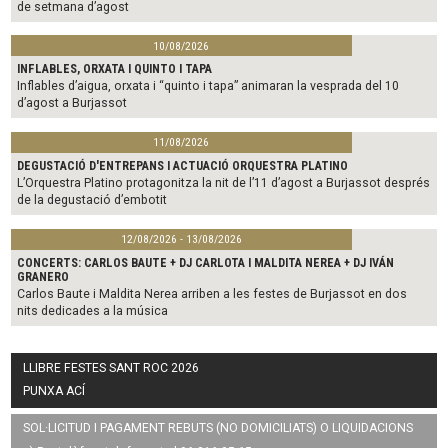
de setmana d’agost
10/08/2026
INFLABLES, ORXATA I QUINTO I TAPA
Inflables d’aigua, orxata i “quinto i tapa” animaran la vesprada del 10
d’agost a Burjassot
11/08/2026
DEGUSTACIÓ D'ENTREPANS I ACTUACIÓ ORQUESTRA PLATINO
L’Orquestra Platino protagonitza la nit de l’11 d’agost a Burjassot després
de la degustació d’embotit
12/08/2026 - 13/08/2026
CONCERTS: CARLOS BAUTE + DJ CARLOTA I MALDITA NEREA + DJ IVÁN
GRANERO
Carlos Baute i Maldita Nerea arriben a les festes de Burjassot en dos
nits dedicades a la música
LLIBRE FESTES SANT ROC 2026
PUNXA ACÍ
SOL·LICITUD I PAGAMENT REBUTS (NO DOMICILIATS) O LIQUIDACIONS