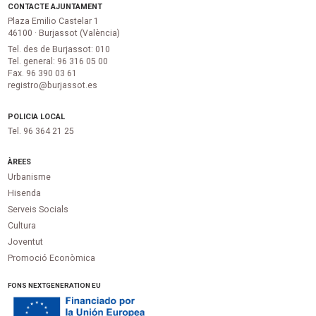
CONTACTE AJUNTAMENT
Plaza Emilio Castelar 1
46100 · Burjassot (València)
Tel. des de Burjassot: 010
Tel. general: 96 316 05 00
Fax. 96 390 03 61
registro@burjassot.es
POLICIA LOCAL
Tel. 96 364 21 25
ÀREES
Urbanisme
Hisenda
Serveis Socials
Cultura
Joventut
Promoció Econòmica
FONS NEXTGENERATION EU