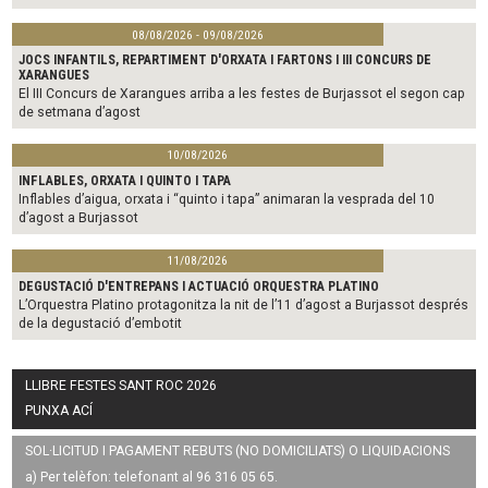
08/08/2026 - 09/08/2026
JOCS INFANTILS, REPARTIMENT D'ORXATA I FARTONS I III CONCURS DE
XARANGUES
El III Concurs de Xarangues arriba a les festes de Burjassot el segon cap
de setmana d’agost
10/08/2026
INFLABLES, ORXATA I QUINTO I TAPA
Inflables d’aigua, orxata i “quinto i tapa” animaran la vesprada del 10
d’agost a Burjassot
11/08/2026
DEGUSTACIÓ D'ENTREPANS I ACTUACIÓ ORQUESTRA PLATINO
L’Orquestra Platino protagonitza la nit de l’11 d’agost a Burjassot després
de la degustació d’embotit
LLIBRE FESTES SANT ROC 2026
PUNXA ACÍ
SOL·LICITUD I PAGAMENT REBUTS (NO DOMICILIATS) O LIQUIDACIONS
a) Per telèfon: telefonant al 96 316 05 65.