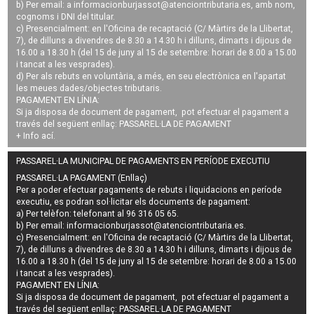
b) Per email: a
informacionburjassot@atenciontributaria.es
, amb nom,
cognoms i DNI del titular.
c) Presencialment: en l'Oficina de recaptació (C/ Màrtirs de la Llibertat,
7), de dilluns a divendres de 8.30 a 14.30 h i dilluns, dimarts i dijous de
16.00 a 18.30 h (del 15 de juny al 15 de setembre: horari de 8.00 a 15.00
i tancat a les vesprades).
d) Per als rebuts en voluntària, a més, en seu electrònica en l'apartat
les meues dades/objectes tributaris.
PAGAMENT EN LÍNIA:
Si ja disposa de document de pagament, pot efectuar el pagament a
través del següent enllaç:
PASSAREL·LA DE PAGAMENT
+ Info
ací
.
PASSAREL·LA MUNICIPAL DE PAGAMENTS EN PERÍODE EXECUTIU
PASSAREL·LA PAGAMENT (Enllaç)
Per a poder efectuar pagaments de
rebuts i liquidacions en període
executiu
, es podran
sol·licitar els documents de pagament
:
a) Per telèfon: telefonant al 96 316 05 65.
b) Per email:
informacionburjassot@atenciontributaria.es
.
c) Presencialment: en l'Oficina de recaptació (C/ Màrtirs de la Llibertat,
7), de dilluns a divendres de 8.30 a 14.30 h i dilluns, dimarts i dijous de
16.00 a 18.30 h (del 15 de juny al 15 de setembre: horari de 8.00 a 15.00
i tancat a les vesprades).
PAGAMENT EN LÍNIA:
Si ja disposa de document de pagament, pot efectuar el pagament a
través del següent enllaç:
PASSAREL·LA DE PAGAMENT