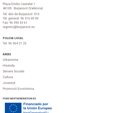
Plaza Emilio Castelar 1
46100 · Burjassot (València)
Tel. des de Burjassot: 010
Tel. general: 96 316 05 00
Fax. 96 390 03 61
registro@burjassot.es
POLICIA LOCAL
Tel. 96 364 21 25
ÀREES
Urbanisme
Hisenda
Serveis Socials
Cultura
Joventut
Promoció Econòmica
FONS NEXTGENERATION EU