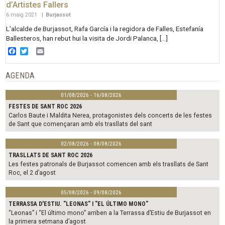
d’Artistes Fallers
6 maig 2021
|
Burjassot
L’alcalde de Burjassot, Rafa García i la regidora de Falles, Estefanía
Ballesteros, han rebut hui la visita de Jordi Palanca, […]
Facebook
Twitter
Email
AGENDA
01/08/2026 - 16/08/2026
FESTES DE SANT ROC 2026
Carlos Baute i Maldita Nerea, protagonistes dels concerts de les festes
de Sant que començaran amb els trasllats del sant
02/08/2026 - 08/08/2026
TRASLLATS DE SANT ROC 2026
Les festes patronals de Burjassot comencen amb els trasllats de Sant
Roc, el 2 d’agost
05/08/2026 - 09/08/2026
TERRASSA D'ESTIU. "LEONAS" I "EL ÚLTIMO MONO"
“Leonas” i “El último mono” arriben a la Terrassa d’Estiu de Burjassot en
la primera setmana d’agost