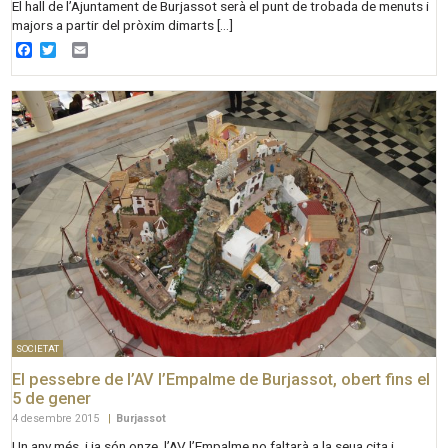
El hall de l’Ajuntament de Burjassot serà el punt de trobada de menuts i
majors a partir del pròxim dimarts […]
Facebook
Twitter
Email
SOCIETAT
El pessebre de l’AV l’Empalme de Burjassot, obert fins el
5 de gener
4 desembre 2015
|
Burjassot
Un any més, i ja són onze, l’AV l’Empalme no faltarà a la seua cita i