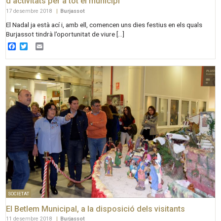
d’activitats per a tot el municipi
17 desembre 2018
|
Burjassot
El Nadal ja està ací i, amb ell, comencen uns dies festius en els quals
Burjassot tindrà l’oportunitat de viure […]
Facebook
Twitter
Email
SOCIETAT
El Betlem Municipal, a la disposició dels visitants
11 desembre 2018
|
Burjassot