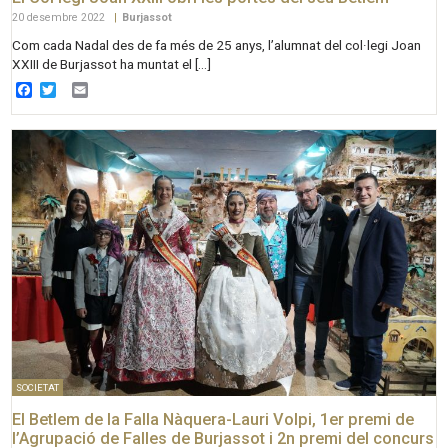
20 desembre 2022
|
Burjassot
Com cada Nadal des de fa més de 25 anys, l’alumnat del col·legi Joan
XXIII de Burjassot ha muntat el […]
Facebook
Twitter
Email
SOCIETAT
El Betlem de la Falla Nàquera-Lauri Volpi, 1er premi de
l’Agrupació de Falles de Burjassot i 2n premi del concurs