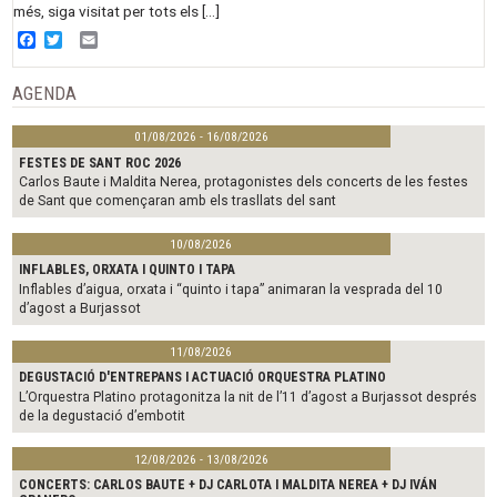
més, siga visitat per tots els […]
Facebook
Twitter
Email
AGENDA
01/08/2026 - 16/08/2026
FESTES DE SANT ROC 2026
Carlos Baute i Maldita Nerea, protagonistes dels concerts de les festes
de Sant que començaran amb els trasllats del sant
10/08/2026
INFLABLES, ORXATA I QUINTO I TAPA
Inflables d’aigua, orxata i “quinto i tapa” animaran la vesprada del 10
d’agost a Burjassot
11/08/2026
DEGUSTACIÓ D'ENTREPANS I ACTUACIÓ ORQUESTRA PLATINO
L’Orquestra Platino protagonitza la nit de l’11 d’agost a Burjassot després
de la degustació d’embotit
12/08/2026 - 13/08/2026
CONCERTS: CARLOS BAUTE + DJ CARLOTA I MALDITA NEREA + DJ IVÁN