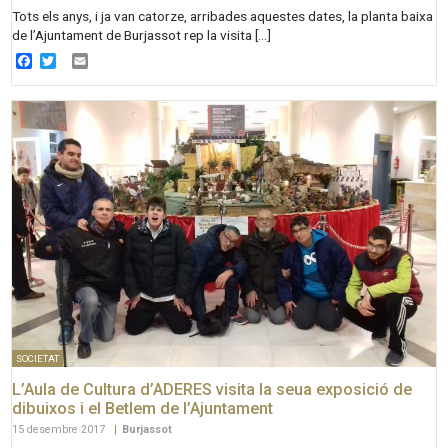
Tots els anys, i ja van catorze, arribades aquestes dates, la planta baixa
de l’Ajuntament de Burjassot rep la visita […]
Facebook
Twitter
Email
SOCIETAT
L’Aula de Cultura d’ADERES visita la seua exposició de
dibuixos i el Betlem de l’Ajuntament
15 desembre 2017
|
Burjassot