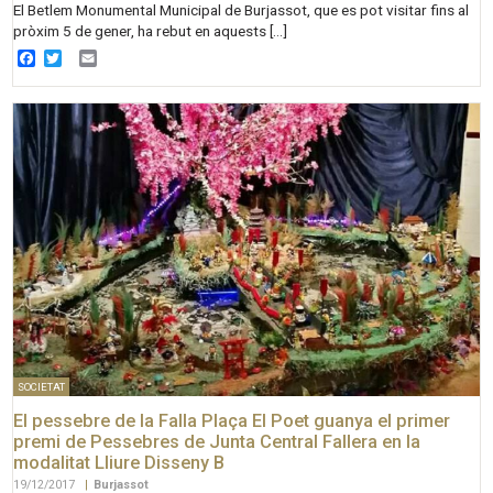
El Betlem Monumental Municipal de Burjassot, que es pot visitar fins al
pròxim 5 de gener, ha rebut en aquests […]
Facebook
Twitter
Email
SOCIETAT
El pessebre de la Falla Plaça El Poet guanya el primer
premi de Pessebres de Junta Central Fallera en la
modalitat Lliure Disseny B
19/12/2017
|
Burjassot