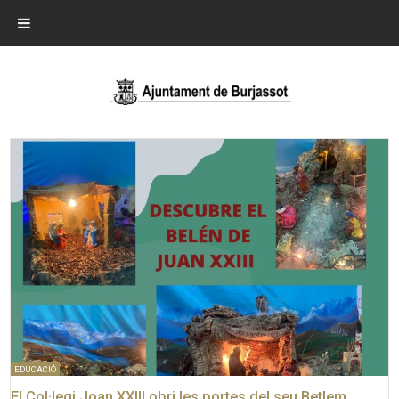
EDUCACIÓ
El Col·legi Joan XXIII obri les portes del seu Betlem