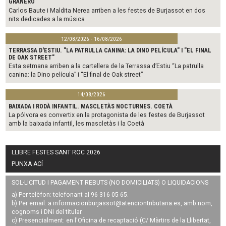
GRANERO
Carlos Baute i Maldita Nerea arriben a les festes de Burjassot en dos
nits dedicades a la música
12/08/2026 - 16/08/2026
TERRASSA D'ESTIU. "LA PATRULLA CANINA: LA DINO PELÍCULA" I "EL FINAL
DE OAK STREET"
Esta setmana arriben a la cartellera de la Terrassa d’Estiu “La patrulla
canina: la Dino película” i “El final de Oak street”
14/08/2026
BAIXADA I RODÀ INFANTIL. MASCLETÀS NOCTURNES. COETÀ
La pólvora es convertix en la protagonista de les festes de Burjassot
amb la baixada infantil, les mascletàs i la Coetà
LLIBRE FESTES SANT ROC 2026
PUNXA ACÍ
SOL·LICITUD I PAGAMENT REBUTS (NO DOMICILIATS) O LIQUIDACIONS
a) Per telèfon: telefonant al 96 316 05 65.
b) Per email: a
informacionburjassot@atenciontributaria.es
, amb nom,
cognoms i DNI del titular.
c) Presencialment: en l'Oficina de recaptació (C/ Màrtirs de la Llibertat,