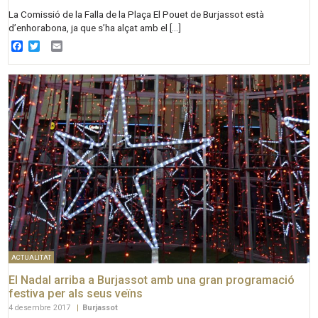
La Comissió de la Falla de la Plaça El Pouet de Burjassot està
d’enhorabona, ja que s’ha alçat amb el […]
Facebook
Twitter
Email
ACTUALITAT
El Nadal arriba a Burjassot amb una gran programació
festiva per als seus veïns
4 desembre 2017
|
Burjassot