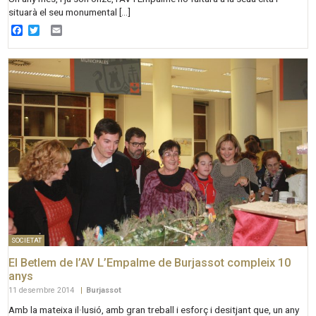
situarà el seu monumental […]
Facebook
Twitter
Email
SOCIETAT
El Betlem de l’AV L’Empalme de Burjassot compleix 10
anys
11 desembre 2014
|
Burjassot
Amb la mateixa il·lusió, amb gran treball i esforç i desitjant que, un any