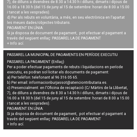
7), de dilluns a divendres de 8.30 a 14.30 h i dilluns, dimarts i dijous de
16.00 a 18.30 h (del 15 de juny al 15 de setembre: horari de 8.00 a 15.00
i tancat a les vesprades).
d) Per als rebuts en voluntària, a més, en seu electrònica en l'apartat
les meues dades/objectes tributaris.
PAGAMENT EN LÍNIA:
Si ja disposa de document de pagament, pot efectuar el pagament a
través del següent enllaç:
PASSAREL·LA DE PAGAMENT
+ Info
ací
.
PASSAREL·LA MUNICIPAL DE PAGAMENTS EN PERÍODE EXECUTIU
PASSAREL·LA PAGAMENT (Enllaç)
Per a poder efectuar pagaments de
rebuts i liquidacions en període
executiu
, es podran
sol·licitar els documents de pagament
:
a) Per telèfon: telefonant al 96 316 05 65.
b) Per email:
informacionburjassot@atenciontributaria.es
.
c) Presencialment: en l'Oficina de recaptació (C/ Màrtirs de la Llibertat,
7), de dilluns a divendres de 8.30 a 14.30 h i dilluns, dimarts i dijous de
16.00 a 18.30 h (del 15 de juny al 15 de setembre: horari de 8.00 a 15.00
i tancat a les vesprades).
PAGAMENT EN LÍNIA:
Si ja disposa de document de pagament, pot efectuar el pagament a
través del següent enllaç:
PASSAREL·LA DE PAGAMENT
+ Info
ací
.