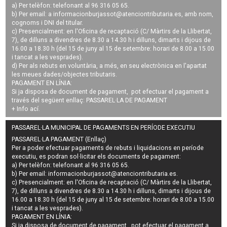
a) Per telèfon: telefonant al 96 316 05 65.
b) Per email: a
informacionburjassot@atenciontributaria.es
, amb nom,
cognoms i DNI del titular.
c) Presencialment: en l'Oficina de recaptació (C/ Màrtirs de la Llibertat,
7), de dilluns a divendres de 8.30 a 14.30 h i dilluns, dimarts i dijous de
16.00 a 18.30 h (del 15 de juny al 15 de setembre: horari de 8.00 a 15.00
i tancat a les vesprades).
d) Per als rebuts en voluntària, a més, en seu electrònica en l'apartat
les meues dades/objectes tributaris.
PAGAMENT EN LÍNIA:
Si ja disposa de document de pagament, pot efectuar el pagament a
través del següent enllaç:
PASSAREL·LA DE PAGAMENT
+ Info
ací
.
PASSAREL·LA MUNICIPAL DE PAGAMENTS EN PERÍODE EXECUTIU
PASSAREL·LA PAGAMENT (Enllaç)
Per a poder efectuar pagaments de
rebuts i liquidacions en període
executiu
, es podran
sol·licitar els documents de pagament
:
a) Per telèfon: telefonant al 96 316 05 65.
b) Per email:
informacionburjassot@atenciontributaria.es
.
c) Presencialment: en l'Oficina de recaptació (C/ Màrtirs de la Llibertat,
7), de dilluns a divendres de 8.30 a 14.30 h i dilluns, dimarts i dijous de
16.00 a 18.30 h (del 15 de juny al 15 de setembre: horari de 8.00 a 15.00
i tancat a les vesprades).
PAGAMENT EN LÍNIA:
Si ja disposa de document de pagament, pot efectuar el pagament a