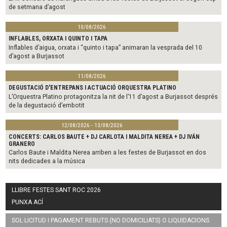
de setmana d’agost
10/08/2026
INFLABLES, ORXATA I QUINTO I TAPA
Inflables d’aigua, orxata i “quinto i tapa” animaran la vesprada del 10
d’agost a Burjassot
11/08/2026
DEGUSTACIÓ D'ENTREPANS I ACTUACIÓ ORQUESTRA PLATINO
L’Orquestra Platino protagonitza la nit de l’11 d’agost a Burjassot després
de la degustació d’embotit
12/08/2026 - 13/08/2026
CONCERTS: CARLOS BAUTE + DJ CARLOTA I MALDITA NEREA + DJ IVÁN
GRANERO
Carlos Baute i Maldita Nerea arriben a les festes de Burjassot en dos
nits dedicades a la música
LLIBRE FESTES SANT ROC 2026
PUNXA ACÍ
SOL·LICITUD I PAGAMENT REBUTS (NO DOMICILIATS) O LIQUIDACIONS