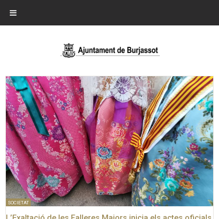
SOCIETAT
L’Exaltació de les Falleres Majors inicia els actes oficials