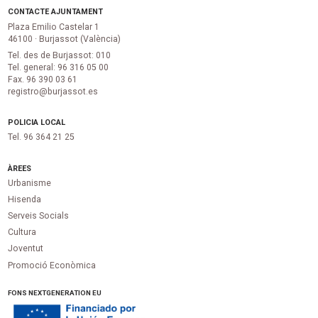
CONTACTE AJUNTAMENT
Plaza Emilio Castelar 1
46100 · Burjassot (València)
Tel. des de Burjassot: 010
Tel. general: 96 316 05 00
Fax. 96 390 03 61
registro@burjassot.es
POLICIA LOCAL
Tel. 96 364 21 25
ÀREES
Urbanisme
Hisenda
Serveis Socials
Cultura
Joventut
Promoció Econòmica
FONS NEXTGENERATION EU