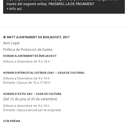
través del següent enllaç:
PASSAREL·LA DE PAGAMENT
+ Info
ací
.
© NNTT AJUNTAMENT DE BURJASSOT, 2017
Avís Legal
Política de Protecció de Dades
HORARI AJUNTAMENT DE BURJASSOT:
Dilluns a Divendres de 9 a 14 h
HORARI D’ATENCIÓ AL CIUTADÀ (SAC – CASA DE CULTURA):
Dilluns a Divendres de 9 a 14 h
Dimarts i Dijous de 16 a 17:50 h
HORARI D’ESTIU SAC – CASA DE CULTURA
(del 15 de juny al 30 de setembre)
Dilluns a divendres de 9 a 14 h
Dimarts i dijous tancat per la vesprada
CITA PRÈVIA