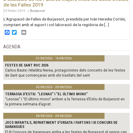
de les Falles 2019
25 febrer 2019
|
Burjassot
L’Agrupació de Falles de Burjassot, presidida per Iván Heredia Cortés,
comptant amb el suport i col·laboració de la regidoria de […]
Facebook
Twitter
Email
AGENDA
01/08/2026 - 16/08/2026
FESTES DE SANT ROC 2026
Carlos Baute i Maldita Nerea, protagonistes dels concerts de les festes
de Sant que començaran amb els trasllats del sant
05/08/2026 - 09/08/2026
TERRASSA D'ESTIU. "LEONAS" I "EL ÚLTIMO MONO"
“Leonas” i “El último mono” arriben a la Terrassa d’Estiu de Burjassot en
la primera setmana d’agost
08/08/2026 - 09/08/2026
JOCS INFANTILS, REPARTIMENT D'ORXATA I FARTONS I III CONCURS DE
XARANGUES
El III Concurs de Xarangues arriba a les festes de Burjassot el segon cap