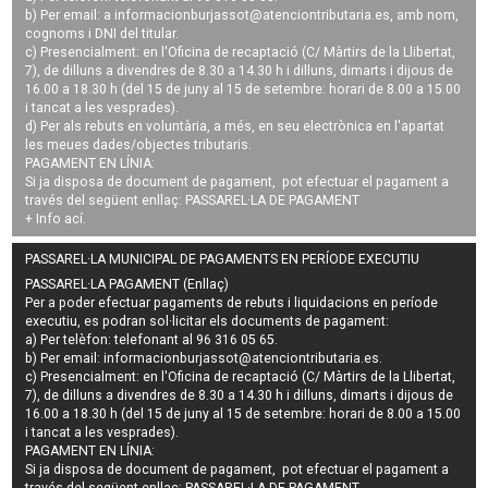
b) Per email: a
informacionburjassot@atenciontributaria.es
, amb nom,
cognoms i DNI del titular.
c) Presencialment: en l'Oficina de recaptació (C/ Màrtirs de la Llibertat,
7), de dilluns a divendres de 8.30 a 14.30 h i dilluns, dimarts i dijous de
16.00 a 18.30 h (del 15 de juny al 15 de setembre: horari de 8.00 a 15.00
i tancat a les vesprades).
d) Per als rebuts en voluntària, a més, en seu electrònica en l'apartat
les meues dades/objectes tributaris.
PAGAMENT EN LÍNIA:
Si ja disposa de document de pagament, pot efectuar el pagament a
través del següent enllaç:
PASSAREL·LA DE PAGAMENT
+ Info
ací
.
PASSAREL·LA MUNICIPAL DE PAGAMENTS EN PERÍODE EXECUTIU
PASSAREL·LA PAGAMENT (Enllaç)
Per a poder efectuar pagaments de
rebuts i liquidacions en període
executiu
, es podran
sol·licitar els documents de pagament
:
a) Per telèfon: telefonant al 96 316 05 65.
b) Per email:
informacionburjassot@atenciontributaria.es
.
c) Presencialment: en l'Oficina de recaptació (C/ Màrtirs de la Llibertat,
7), de dilluns a divendres de 8.30 a 14.30 h i dilluns, dimarts i dijous de
16.00 a 18.30 h (del 15 de juny al 15 de setembre: horari de 8.00 a 15.00
i tancat a les vesprades).
PAGAMENT EN LÍNIA:
Si ja disposa de document de pagament, pot efectuar el pagament a