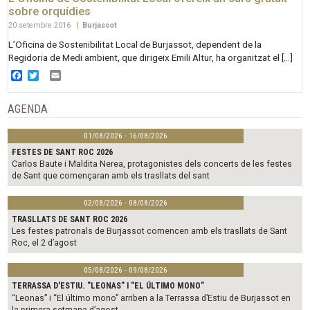
sobre orquídies
20 setembre 2016
|
Burjassot
L’Oficina de Sostenibilitat Local de Burjassot, dependent de la
Regidoria de Medi ambient, que dirigeix Emili Altur, ha organitzat el […]
Facebook
Twitter
Email
AGENDA
01/08/2026 - 16/08/2026
FESTES DE SANT ROC 2026
Carlos Baute i Maldita Nerea, protagonistes dels concerts de les festes
de Sant que començaran amb els trasllats del sant
02/08/2026 - 08/08/2026
TRASLLATS DE SANT ROC 2026
Les festes patronals de Burjassot comencen amb els trasllats de Sant
Roc, el 2 d’agost
05/08/2026 - 09/08/2026
TERRASSA D'ESTIU. "LEONAS" I "EL ÚLTIMO MONO"
“Leonas” i “El último mono” arriben a la Terrassa d’Estiu de Burjassot en
la primera setmana d’agost