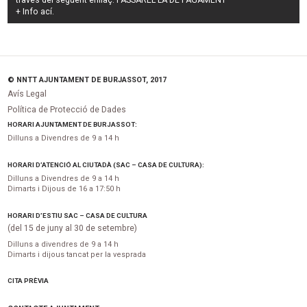
través del següent enllaç:
PASSAREL·LA DE PAGAMENT
+ Info
ací
.
© NNTT AJUNTAMENT DE BURJASSOT, 2017
Avís Legal
Política de Protecció de Dades
HORARI AJUNTAMENT DE BURJASSOT:
Dilluns a Divendres de 9 a 14 h
HORARI D’ATENCIÓ AL CIUTADÀ (SAC – CASA DE CULTURA):
Dilluns a Divendres de 9 a 14 h
Dimarts i Dijous de 16 a 17:50 h
HORARI D’ESTIU SAC – CASA DE CULTURA
(del 15 de juny al 30 de setembre)
Dilluns a divendres de 9 a 14 h
Dimarts i dijous tancat per la vesprada
CITA PRÈVIA