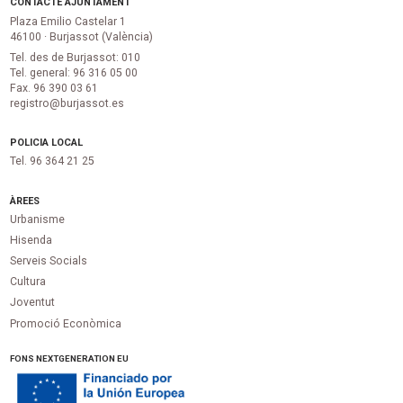
CONTACTE AJUNTAMENT
Plaza Emilio Castelar 1
46100 · Burjassot (València)
Tel. des de Burjassot: 010
Tel. general: 96 316 05 00
Fax. 96 390 03 61
registro@burjassot.es
POLICIA LOCAL
Tel. 96 364 21 25
ÀREES
Urbanisme
Hisenda
Serveis Socials
Cultura
Joventut
Promoció Econòmica
FONS NEXTGENERATION EU