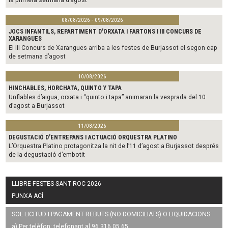
08/08/2026 - 09/08/2026
JOCS INFANTILS, REPARTIMENT D'ORXATA I FARTONS I III CONCURS DE
XARANGUES
El III Concurs de Xarangues arriba a les festes de Burjassot el segon cap
de setmana d’agost
10/08/2026
HINCHABLES, HORCHATA, QUINTO Y TAPA
Unflables d’aigua, orxata i “quinto i tapa” animaran la vesprada del 10
d’agost a Burjassot
11/08/2026
DEGUSTACIÓ D'ENTREPANS I ACTUACIÓ ORQUESTRA PLATINO
L’Orquestra Platino protagonitza la nit de l’11 d’agost a Burjassot després
de la degustació d’embotit
LLIBRE FESTES SANT ROC 2026
PUNXA ACÍ
SOL·LICITUD I PAGAMENT REBUTS (NO DOMICILIATS) O LIQUIDACIONS
a) Per telèfon: telefonant al 96 316 05 65.