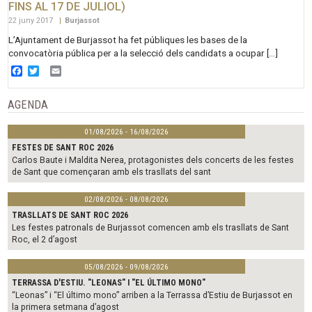
FINS AL 17 DE JULIOL)
22 juny 2017
|
Burjassot
L’Ajuntament de Burjassot ha fet públiques les bases de la
convocatòria pública per a la selecció dels candidats a ocupar […]
Facebook
Twitter
Email
AGENDA
01/08/2026 - 16/08/2026
FESTES DE SANT ROC 2026
Carlos Baute i Maldita Nerea, protagonistes dels concerts de les festes
de Sant que començaran amb els trasllats del sant
02/08/2026 - 08/08/2026
TRASLLATS DE SANT ROC 2026
Les festes patronals de Burjassot comencen amb els trasllats de Sant
Roc, el 2 d’agost
05/08/2026 - 09/08/2026
TERRASSA D'ESTIU. "LEONAS" I "EL ÚLTIMO MONO"
“Leonas” i “El último mono” arriben a la Terrassa d’Estiu de Burjassot en
la primera setmana d’agost