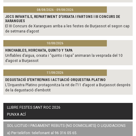
08/08/2026 - 09/08/2026
JOCS INFANTILS, REPARTIMENT D'ORXATA I FARTONS I III CONCURS DE
XARANGUES
El III Concurs de Xarangues arriba a les festes de Burjassot el segon cap
de setmana d’agost
10/08/2026
HINCHABLES, HORCHATA, QUINTO Y TAPA
Unflables d’aigua, orxata i “quinto i tapa” animaran la vesprada del 10
d’agost a Burjassot
11/08/2026
DEGUSTACIÓ D'ENTREPANS I ACTUACIÓ ORQUESTRA PLATINO
L’Orquestra Platino protagonitza la nit de l’11 d’agost a Burjassot després
de la degustació d’embotit
LLIBRE FESTES SANT ROC 2026
PUNXA ACÍ
SOL·LICITUD I PAGAMENT REBUTS (NO DOMICILIATS) O LIQUIDACIONS
a) Per telèfon: telefonant al 96 316 05 65.