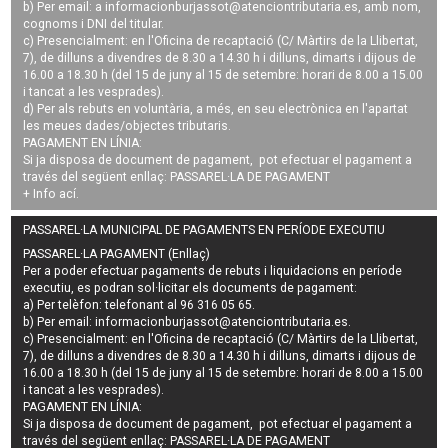
b) Per email: a
informacionburjassot@atenciontributaria.es
, amb nom,
cognoms i DNI del titular.
c) Presencialment: en l'Oficina de recaptació (C/ Màrtirs de la Llibertat,
7), de dilluns a divendres de 8.30 a 14.30 h i dilluns, dimarts i dijous de
16.00 a 18.30 h (del 15 de juny al 15 de setembre: horari de 8.00 a 15.00
i tancat a les vesprades).
d) Per als rebuts en voluntària, a més, en seu electrònica en l'apartat
les meues dades/objectes tributaris.
PAGAMENT EN LÍNIA:
Si ja disposa de document de pagament, pot efectuar el pagament a
través del següent enllaç:
PASSAREL·LA DE PAGAMENT
+ Info
ací
.
PASSAREL·LA MUNICIPAL DE PAGAMENTS EN PERÍODE EXECUTIU
PASSAREL·LA PAGAMENT (Enllaç)
Per a poder efectuar pagaments de
rebuts i liquidacions en període
executiu
, es podran
sol·licitar els documents de pagament
:
a) Per telèfon: telefonant al 96 316 05 65.
b) Per email:
informacionburjassot@atenciontributaria.es
.
c) Presencialment: en l'Oficina de recaptació (C/ Màrtirs de la Llibertat,
7), de dilluns a divendres de 8.30 a 14.30 h i dilluns, dimarts i dijous de
16.00 a 18.30 h (del 15 de juny al 15 de setembre: horari de 8.00 a 15.00
i tancat a les vesprades).
PAGAMENT EN LÍNIA:
Si ja disposa de document de pagament, pot efectuar el pagament a
través del següent enllaç:
PASSAREL·LA DE PAGAMENT