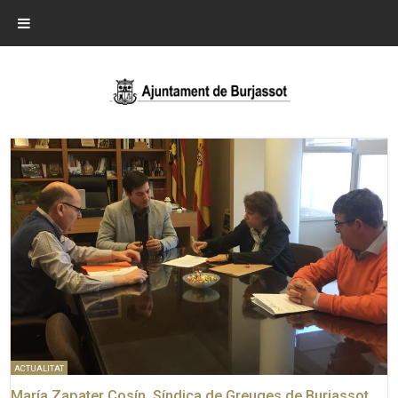
ACTUALITAT
María Zapater Cosín, Síndica de Greuges de Burjassot