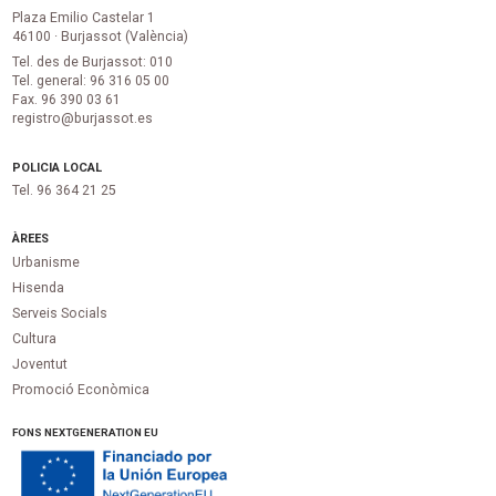
Plaza Emilio Castelar 1
46100 · Burjassot (València)
Tel. des de Burjassot: 010
Tel. general: 96 316 05 00
Fax. 96 390 03 61
registro@burjassot.es
POLICIA LOCAL
Tel. 96 364 21 25
ÀREES
Urbanisme
Hisenda
Serveis Socials
Cultura
Joventut
Promoció Econòmica
FONS NEXTGENERATION EU