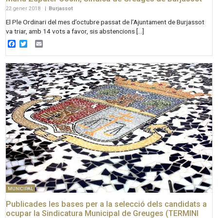
22 gener 2018
|
Burjassot
El Ple Ordinari del mes d’octubre passat de l’Ajuntament de Burjassot
va triar, amb 14 vots a favor, sis abstencions […]
Facebook
Twitter
Email
MUNICIPAL
Publicades les bases per a la selecció dels candidats a
ocupar la Sindicatura Municipal de Greuges (TERMINI