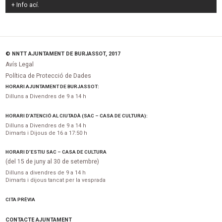
+ Info
ací
.
© NNTT AJUNTAMENT DE BURJASSOT, 2017
Avís Legal
Política de Protecció de Dades
HORARI AJUNTAMENT DE BURJASSOT:
Dilluns a Divendres de 9 a 14 h
HORARI D’ATENCIÓ AL CIUTADÀ (SAC – CASA DE CULTURA):
Dilluns a Divendres de 9 a 14 h
Dimarts i Dijous de 16 a 17:50 h
HORARI D’ESTIU SAC – CASA DE CULTURA
(del 15 de juny al 30 de setembre)
Dilluns a divendres de 9 a 14 h
Dimarts i dijous tancat per la vesprada
CITA PRÈVIA
CONTACTE AJUNTAMENT