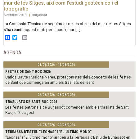
mur de les Sitges, així com l’estudi geotécnico i el
topogràfic
5 octubre 2018
|
Burjassot
La Comissió Tècnica de seguiment de les obres del mur de Les Sitges
s’ha reunit aquest matí per a coordinar […]
Facebook
Twitter
Email
AGENDA
01/08/2026 - 16/08/2026
FESTES DE SANT ROC 2026
Carlos Baute i Maldita Nerea, protagonistes dels concerts de les festes
de Sant que començaran amb els trasllats del sant
02/08/2026 - 08/08/2026
TRASLLATS DE SANT ROC 2026
Les festes patronals de Burjassot comencen amb els trasllats de Sant
Roc, el 2 d’agost
05/08/2026 - 09/08/2026
TERRASSA D'ESTIU. "LEONAS" I "EL ÚLTIMO MONO"
“Leonas” i “El último mono” arriben a la Terrassa d’Estiu de Burjassot en