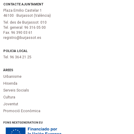
CONTACTE AJUNTAMENT
Plaza Emilio Castelar 1
46100 · Burjassot (València)
Tel. des de Burjassot: 010
Tel. general: 96 316 05 00
Fax. 96 390 03 61
registro@burjassot.es
POLICIA LOCAL
Tel. 96 364 21 25
ÀREES
Urbanisme
Hisenda
Serveis Socials
Cultura
Joventut
Promoció Econòmica
FONS NEXTGENERATION EU