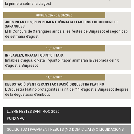
la primera setmana d’agost
08/08/2026 - 09/08/2026
JOCS INFANTILS, REPARTIMENT D'ORXATA I FARTONS I III CONCURS DE
XARANGUES
El III Concurs de Xarangues arriba a les festes de Burjassot el segon cap
de setmana d’agost
10/08/2026
INFLABLES, ORXATA I QUINTO I TAPA
Inflables d’aigua, orxata i “quinto i tapa” animaran la vesprada del 10
d’agost a Burjassot
11/08/2026
DEGUSTACIÓ D'ENTREPANS I ACTUACIÓ ORQUESTRA PLATINO
L’Orquestra Platino protagonitza la nit de l’11 d’agost a Burjassot després
de la degustació d’embotit
LLIBRE FESTES SANT ROC 2026
PUNXA ACÍ
SOL·LICITUD I PAGAMENT REBUTS (NO DOMICILIATS) O LIQUIDACIONS