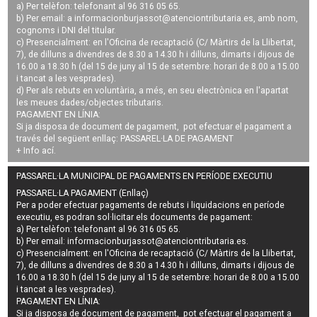
a) Per telèfon: telefonant al 96 316 05 65.
b) Per email: a
informacionburjassot@atenciontributaria.es
, amb nom,
cognoms i DNI del titular.
c) Presencialment: en l'Oficina de recaptació (C/ Màrtirs de la Llibertat,
7), de dilluns a divendres de 8.30 a 14.30 h i dilluns, dimarts i dijous de
16.00 a 18.30 h (del 15 de juny al 15 de setembre: horari de 8.00 a 15.00
i tancat a les vesprades).
d) Per als rebuts en voluntària, a més, en seu electrònica en l'apartat
les meues dades/objectes tributaris.
PAGAMENT EN LÍNIA:
Si ja disposa de document de pagament, pot efectuar el pagament a
través del següent enllaç:
PASSAREL·LA DE PAGAMENT
+ Info
ací
.
PASSAREL·LA MUNICIPAL DE PAGAMENTS EN PERÍODE EXECUTIU
PASSAREL·LA PAGAMENT (Enllaç)
Per a poder efectuar pagaments de
rebuts i liquidacions en període
executiu
, es podran
sol·licitar els documents de pagament
:
a) Per telèfon: telefonant al 96 316 05 65.
b) Per email:
informacionburjassot@atenciontributaria.es
.
c) Presencialment: en l'Oficina de recaptació (C/ Màrtirs de la Llibertat,
7), de dilluns a divendres de 8.30 a 14.30 h i dilluns, dimarts i dijous de
16.00 a 18.30 h (del 15 de juny al 15 de setembre: horari de 8.00 a 15.00
i tancat a les vesprades).
PAGAMENT EN LÍNIA:
Si ja disposa de document de pagament, pot efectuar el pagament a