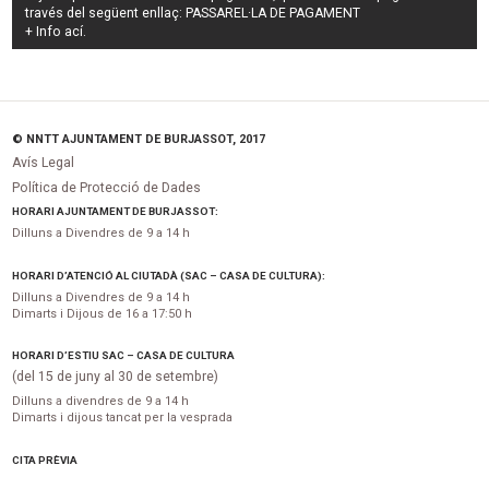
través del següent enllaç:
PASSAREL·LA DE PAGAMENT
+ Info
ací
.
© NNTT AJUNTAMENT DE BURJASSOT, 2017
Avís Legal
Política de Protecció de Dades
HORARI AJUNTAMENT DE BURJASSOT:
Dilluns a Divendres de 9 a 14 h
HORARI D’ATENCIÓ AL CIUTADÀ (SAC – CASA DE CULTURA):
Dilluns a Divendres de 9 a 14 h
Dimarts i Dijous de 16 a 17:50 h
HORARI D’ESTIU SAC – CASA DE CULTURA
(del 15 de juny al 30 de setembre)
Dilluns a divendres de 9 a 14 h
Dimarts i dijous tancat per la vesprada
CITA PRÈVIA