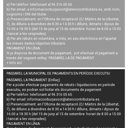
a) Per telèfon: telefonant al 96 316 05 65.
b) Per email: a
informacionburjassot@atenciontributaria.es
, amb nom,
cognoms i DNI del titular.
c) Presencialment: en l'Oficina de recaptació (C/ Màrtirs de la Llibertat,
7), de dilluns a divendres de 8.30 a 14.30 h i dilluns, dimarts i dijous de
16.00 a 18.30 h (del 15 de juny al 15 de setembre: horari de 8.00 a 15.00
i tancat a les vesprades).
d) Per als rebuts en voluntària, a més, en seu electrònica en l'apartat
les meues dades/objectes tributaris.
PAGAMENT EN LÍNIA:
Si ja disposa de document de pagament, pot efectuar el pagament a
través del següent enllaç:
PASSAREL·LA DE PAGAMENT
+ Info
ací
.
PASSAREL·LA MUNICIPAL DE PAGAMENTS EN PERÍODE EXECUTIU
PASSAREL·LA PAGAMENT (Enllaç)
Per a poder efectuar pagaments de
rebuts i liquidacions en període
executiu
, es podran
sol·licitar els documents de pagament
:
a) Per telèfon: telefonant al 96 316 05 65.
b) Per email:
informacionburjassot@atenciontributaria.es
.
c) Presencialment: en l'Oficina de recaptació (C/ Màrtirs de la Llibertat,
7), de dilluns a divendres de 8.30 a 14.30 h i dilluns, dimarts i dijous de
16.00 a 18.30 h (del 15 de juny al 15 de setembre: horari de 8.00 a 15.00
i tancat a les vesprades).
PAGAMENT EN LÍNIA: