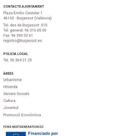
CONTACTE AJUNTAMENT
Plaza Emilio Castelar 1
46100 · Burjassot (València)
Tel. des de Burjassot: 010
Tel. general: 96 316 05 00
Fax. 96 390 03 61
registro@burjassot.es
POLICIA LOCAL
Tel. 96 364 21 25
ÀREES
Urbanisme
Hisenda
Serveis Socials
Cultura
Joventut
Promoció Econòmica
FONS NEXTGENERATION EU