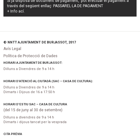
Si ja disposa de document de pagament, pot efectuar el pagament a
través del següent enllaç:
PASSAREL·LA DE PAGAMENT
+ Info
ací
.
© NNTT AJUNTAMENT DE BURJASSOT, 2017
Avís Legal
Política de Protecció de Dades
HORARI AJUNTAMENT DE BURJASSOT:
Dilluns a Divendres de 9 a 14 h
HORARI D’ATENCIÓ AL CIUTADÀ (SAC – CASA DE CULTURA):
Dilluns a Divendres de 9 a 14 h
Dimarts i Dijous de 16 a 17:50 h
HORARI D’ESTIU SAC – CASA DE CULTURA
(del 15 de juny al 30 de setembre)
Dilluns a divendres de 9 a 14 h
Dimarts i dijous tancat per la vesprada
CITA PRÈVIA