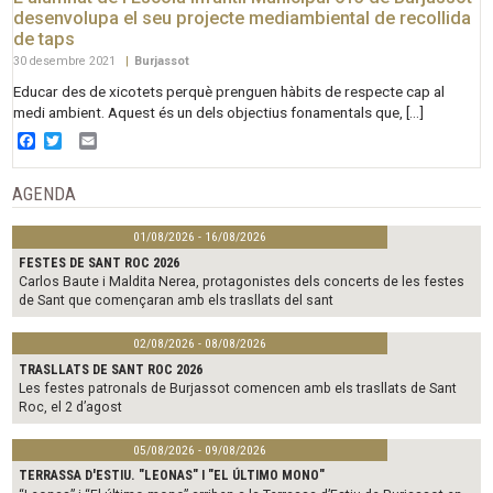
desenvolupa el seu projecte mediambiental de recollida
de taps
30 desembre 2021
|
Burjassot
Educar des de xicotets perquè prenguen hàbits de respecte cap al
medi ambient. Aquest és un dels objectius fonamentals que, […]
Facebook
Twitter
Email
AGENDA
01/08/2026 - 16/08/2026
FESTES DE SANT ROC 2026
Carlos Baute i Maldita Nerea, protagonistes dels concerts de les festes
de Sant que començaran amb els trasllats del sant
02/08/2026 - 08/08/2026
TRASLLATS DE SANT ROC 2026
Les festes patronals de Burjassot comencen amb els trasllats de Sant
Roc, el 2 d’agost
05/08/2026 - 09/08/2026
TERRASSA D'ESTIU. "LEONAS" I "EL ÚLTIMO MONO"