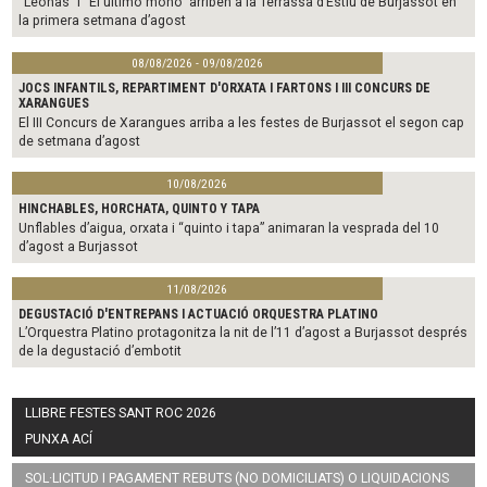
“Leonas” i “El último mono” arriben a la Terrassa d’Estiu de Burjassot en
la primera setmana d’agost
08/08/2026 - 09/08/2026
JOCS INFANTILS, REPARTIMENT D'ORXATA I FARTONS I III CONCURS DE
XARANGUES
El III Concurs de Xarangues arriba a les festes de Burjassot el segon cap
de setmana d’agost
10/08/2026
HINCHABLES, HORCHATA, QUINTO Y TAPA
Unflables d’aigua, orxata i “quinto i tapa” animaran la vesprada del 10
d’agost a Burjassot
11/08/2026
DEGUSTACIÓ D'ENTREPANS I ACTUACIÓ ORQUESTRA PLATINO
L’Orquestra Platino protagonitza la nit de l’11 d’agost a Burjassot després
de la degustació d’embotit
LLIBRE FESTES SANT ROC 2026
PUNXA ACÍ
SOL·LICITUD I PAGAMENT REBUTS (NO DOMICILIATS) O LIQUIDACIONS