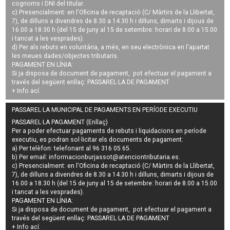
cognoms i DNI del titular.
c) Presencialment: en l'Oficina de recaptació (C/ Màrtirs de la Llibertat,
7), de dilluns a divendres de 8.30 a 14.30 h i dilluns, dimarts i dijous de
16.00 a 18.30 h (del 15 de juny al 15 de setembre: horari de 8.00 a 15.00
i tancat a les vesprades).
d) Per als rebuts en voluntària, a més, en seu electrònica en l'apartat
les meues dades/objectes tributaris.
PAGAMENT EN LÍNIA:
Si ja disposa de document de pagament, pot efectuar el pagament a
través del següent enllaç:
PASSAREL·LA DE PAGAMENT
+ Info
ací
.
PASSAREL·LA MUNICIPAL DE PAGAMENTS EN PERÍODE EXECUTIU
PASSAREL·LA PAGAMENT (Enllaç)
Per a poder efectuar pagaments de
rebuts i liquidacions en període
executiu
, es podran
sol·licitar els documents de pagament
:
a) Per telèfon: telefonant al 96 316 05 65.
b) Per email:
informacionburjassot@atenciontributaria.es
.
c) Presencialment: en l'Oficina de recaptació (C/ Màrtirs de la Llibertat,
7), de dilluns a divendres de 8.30 a 14.30 h i dilluns, dimarts i dijous de
16.00 a 18.30 h (del 15 de juny al 15 de setembre: horari de 8.00 a 15.00
i tancat a les vesprades).
PAGAMENT EN LÍNIA:
Si ja disposa de document de pagament, pot efectuar el pagament a
través del següent enllaç:
PASSAREL·LA DE PAGAMENT
+ Info
ací
.