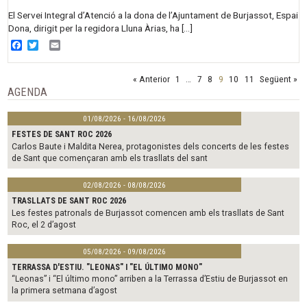
El Servei Integral d’Atenció a la dona de l’Ajuntament de Burjassot, Espai
Dona, dirigit per la regidora Lluna Àrias, ha […]
Facebook
Twitter
Email
« Anterior
1
…
7
8
9
10
11
Següent »
AGENDA
01/08/2026 - 16/08/2026
FESTES DE SANT ROC 2026
Carlos Baute i Maldita Nerea, protagonistes dels concerts de les festes
de Sant que començaran amb els trasllats del sant
02/08/2026 - 08/08/2026
TRASLLATS DE SANT ROC 2026
Les festes patronals de Burjassot comencen amb els trasllats de Sant
Roc, el 2 d’agost
05/08/2026 - 09/08/2026
TERRASSA D'ESTIU. "LEONAS" I "EL ÚLTIMO MONO"
“Leonas” i “El último mono” arriben a la Terrassa d’Estiu de Burjassot en
la primera setmana d’agost