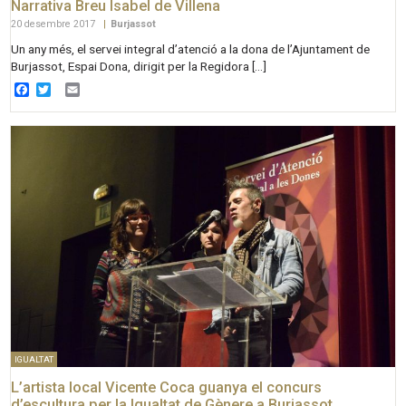
Narrativa Breu Isabel de Villena
20 desembre 2017
|
Burjassot
Un any més, el servei integral d’atenció a la dona de l’Ajuntament de
Burjassot, Espai Dona, dirigit per la Regidora […]
Facebook
Twitter
Email
IGUALTAT
L’artista local Vicente Coca guanya el concurs
d’escultura per la Igualtat de Gènere a Burjassot