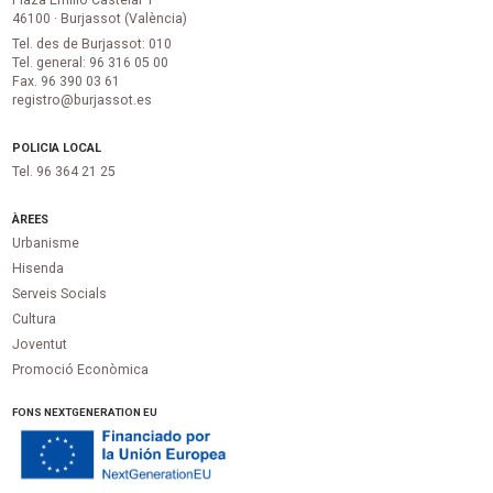
Plaza Emilio Castelar 1
46100 · Burjassot (València)
Tel. des de Burjassot: 010
Tel. general: 96 316 05 00
Fax. 96 390 03 61
registro@burjassot.es
POLICIA LOCAL
Tel. 96 364 21 25
ÀREES
Urbanisme
Hisenda
Serveis Socials
Cultura
Joventut
Promoció Econòmica
FONS NEXTGENERATION EU