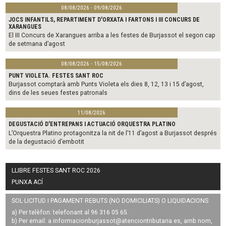
08/08/2026 - 09/08/2026
JOCS INFANTILS, REPARTIMENT D'ORXATA I FARTONS I III CONCURS DE
XARANGUES
El III Concurs de Xarangues arriba a les festes de Burjassot el segon cap
de setmana d’agost
08/08/2026 - 15/08/2026
PUNT VIOLETA. FESTES SANT ROC
Burjassot comptarà amb Punts Violeta els dies 8, 12, 13 i 15 d’agost,
dins de les seues festes patronals
11/08/2026
DEGUSTACIÓ D'ENTREPANS I ACTUACIÓ ORQUESTRA PLATINO
L’Orquestra Platino protagonitza la nit de l’11 d’agost a Burjassot després
de la degustació d’embotit
LLIBRE FESTES SANT ROC 2026
PUNXA ACÍ
SOL·LICITUD I PAGAMENT REBUTS (NO DOMICILIATS) O LIQUIDACIONS
a) Per telèfon: telefonant al 96 316 05 65.
b) Per email: a
informacionburjassot@atenciontributaria.es
, amb nom,