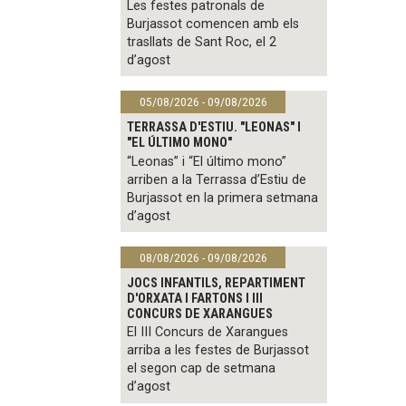
Les festes patronals de
Burjassot comencen amb els
trasllats de Sant Roc, el 2
d’agost
05/08/2026 - 09/08/2026
TERRASSA D'ESTIU. "LEONAS" I
"EL ÚLTIMO MONO"
“Leonas” i “El último mono”
arriben a la Terrassa d’Estiu de
Burjassot en la primera setmana
d’agost
08/08/2026 - 09/08/2026
JOCS INFANTILS, REPARTIMENT
D'ORXATA I FARTONS I III
CONCURS DE XARANGUES
El III Concurs de Xarangues
arriba a les festes de Burjassot
el segon cap de setmana
d’agost