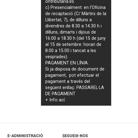
ontributaria.es
.
c) Presencialment: en l'Oficina
de recaptació (C/ Màrtirs de la
Llibertat, 7), de dilluns a
divendres de 8.30 a 14.30 h i
dilluns, dimarts i dijous de
16.00 a 18.30 h (del 15 de juny
al 15 de setembre: horari de
8.00 a 15.00 i tancat a les
vesprades).
PAGAMENT EN LÍNIA:
Si ja disposa de document de
pagament, pot efectuar el
pagament a través del
següent enllaç:
PASSAREL·LA
DE PAGAMENT
+ Info
ací
.
E-ADMINISTRACIÓ
SEGUEIX-NOS