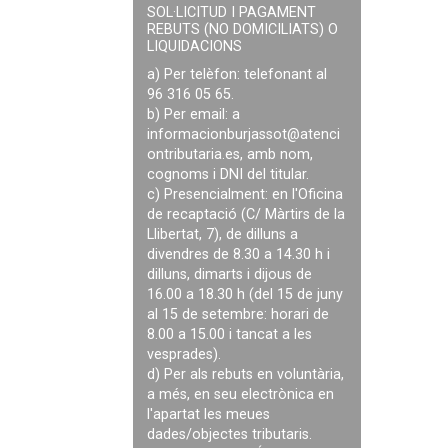
SOL·LICITUD I PAGAMENT
REBUTS (NO DOMICILIATS) O
LIQUIDACIONS
a) Per telèfon: telefonant al
96 316 05 65.
b) Per email: a
informacionburjassot@atenci
ontributaria.es
, amb nom,
cognoms i DNI del titular.
c) Presencialment: en l'Oficina
de recaptació (C/ Màrtirs de la
Llibertat, 7), de dilluns a
divendres de 8.30 a 14.30 h i
dilluns, dimarts i dijous de
16.00 a 18.30 h (del 15 de juny
al 15 de setembre: horari de
8.00 a 15.00 i tancat a les
vesprades).
d) Per als rebuts en voluntària,
a més, en seu electrònica en
l'apartat les meues
dades/objectes tributaris.