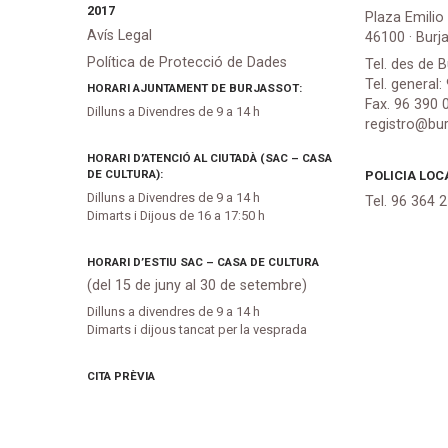
2017
Plaza Emilio
Avís Legal
46100 · Burj
Política de Protecció de Dades
Tel. des de B
Tel. general:
HORARI AJUNTAMENT DE BURJASSOT:
Fax. 96 390 
Dilluns a Divendres de 9 a 14 h
registro@bur
HORARI D’ATENCIÓ AL CIUTADÀ (SAC – CASA
DE CULTURA):
POLICIA LOC
Dilluns a Divendres de 9 a 14 h
Tel. 96 364 
Dimarts i Dijous de 16 a 17:50 h
HORARI D’ESTIU SAC – CASA DE CULTURA
(del 15 de juny al 30 de setembre)
Dilluns a divendres de 9 a 14 h
Dimarts i dijous tancat per la vesprada
CITA PRÈVIA