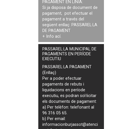
PAGAMENT EN LÍNIA:
Si ja disposa de document de
pagament, pot efectuar el
pagament a través del
següent enllaç:
PASSAREL·LA
DE PAGAMENT
+ Info
ací
.
PASSAREL·LA MUNICIPAL DE
PAGAMENTS EN PERÍODE
EXECUTIU
PASSAREL·LA PAGAMENT
(Enllaç)
Per a poder efectuar
pagaments de
rebuts i
liquidacions en període
executiu
, es podran
sol·licitar
els documents de pagament
:
a) Per telèfon: telefonant al
96 316 05 65.
b) Per email:
informacionburjassot@atenci