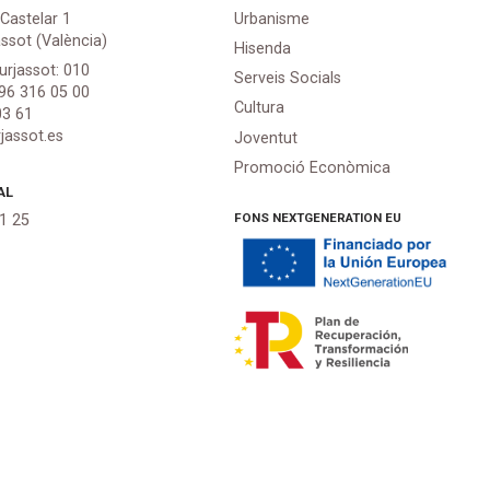
 Castelar 1
Urbanisme
assot (València)
Hisenda
urjassot: 010
Serveis Socials
 96 316 05 00
Cultura
03 61
jassot.es
Joventut
Promoció Econòmica
AL
FONS NEXTGENERATION EU
21 25