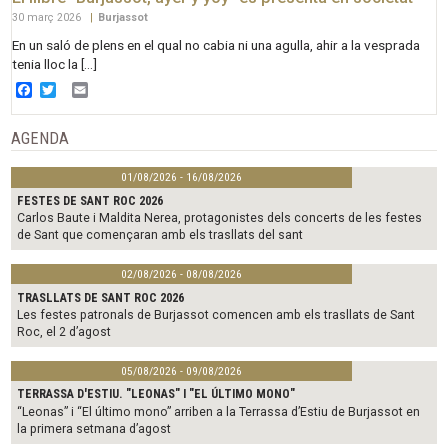
30 març 2026
|
Burjassot
En un saló de plens en el qual no cabia ni una agulla, ahir a la vesprada
tenia lloc la […]
Facebook
Twitter
Email
AGENDA
01/08/2026 - 16/08/2026
FESTES DE SANT ROC 2026
Carlos Baute i Maldita Nerea, protagonistes dels concerts de les festes
de Sant que començaran amb els trasllats del sant
02/08/2026 - 08/08/2026
TRASLLATS DE SANT ROC 2026
Les festes patronals de Burjassot comencen amb els trasllats de Sant
Roc, el 2 d’agost
05/08/2026 - 09/08/2026
TERRASSA D'ESTIU. "LEONAS" I "EL ÚLTIMO MONO"
“Leonas” i “El último mono” arriben a la Terrassa d’Estiu de Burjassot en
la primera setmana d’agost