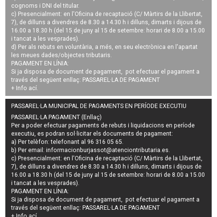
cognoms i DNI del titular.
c) Presencialment: en l'Oficina de recaptació (C/ Màrtirs de la Llibertat,
7), de dilluns a divendres de 8.30 a 14.30 h i dilluns, dimarts i dijous de
16.00 a 18.30 h (del 15 de juny al 15 de setembre: horari de 8.00 a 15.00
i tancat a les vesprades).
d) Per als rebuts en voluntària, a més, en seu electrònica en l'apartat
les meues dades/objectes tributaris.
PAGAMENT EN LÍNIA:
Si ja disposa de document de pagament, pot efectuar el pagament a
través del següent enllaç:
PASSAREL·LA DE PAGAMENT
+ Info
ací
.
PASSAREL·LA MUNICIPAL DE PAGAMENTS EN PERÍODE EXECUTIU
PASSAREL·LA PAGAMENT (Enllaç)
Per a poder efectuar pagaments de
rebuts i liquidacions en període
executiu
, es podran
sol·licitar els documents de pagament
:
a) Per telèfon: telefonant al 96 316 05 65.
b) Per email:
informacionburjassot@atenciontributaria.es
.
c) Presencialment: en l'Oficina de recaptació (C/ Màrtirs de la Llibertat,
7), de dilluns a divendres de 8.30 a 14.30 h i dilluns, dimarts i dijous de
16.00 a 18.30 h (del 15 de juny al 15 de setembre: horari de 8.00 a 15.00
i tancat a les vesprades).
PAGAMENT EN LÍNIA:
Si ja disposa de document de pagament, pot efectuar el pagament a
través del següent enllaç:
PASSAREL·LA DE PAGAMENT
+ Info
ací
.