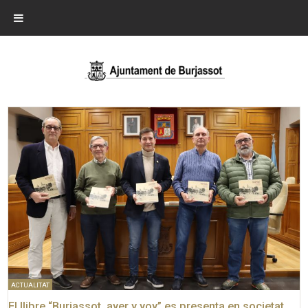
ACTUALITAT
El llibre “Burjassot, ayer y yoy” es presenta en societat