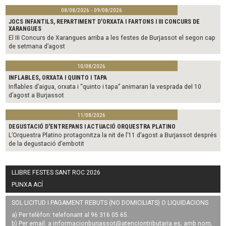
08/08/2026 - 09/08/2026
JOCS INFANTILS, REPARTIMENT D'ORXATA I FARTONS I III CONCURS DE
XARANGUES
El III Concurs de Xarangues arriba a les festes de Burjassot el segon cap
de setmana d’agost
10/08/2026
INFLABLES, ORXATA I QUINTO I TAPA
Inflables d’aigua, orxata i “quinto i tapa” animaran la vesprada del 10
d’agost a Burjassot
11/08/2026
DEGUSTACIÓ D'ENTREPANS I ACTUACIÓ ORQUESTRA PLATINO
L’Orquestra Platino protagonitza la nit de l’11 d’agost a Burjassot després
de la degustació d’embotit
LLIBRE FESTES SANT ROC 2026
PUNXA ACÍ
SOL·LICITUD I PAGAMENT REBUTS (NO DOMICILIATS) O LIQUIDACIONS
a) Per telèfon: telefonant al 96 316 05 65.
b) Per email: a
informacionburjassot@atenciontributaria.es
, amb nom,