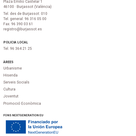
Plaza Emilio Castelar 1
46100 · Burjassot (València)
Tel. des de Burjassot: 010
Tel. general: 96 316 05 00
Fax. 96 390 03 61
registro@burjassot.es
POLICIA LOCAL
Tel. 96 364 21 25
ÀREES
Urbanisme
Hisenda
Serveis Socials
Cultura
Joventut
Promoció Econòmica
FONS NEXTGENERATION EU