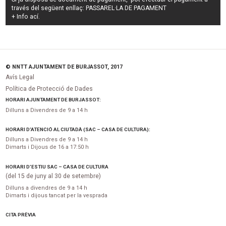
través del següent enllaç:
PASSAREL·LA DE PAGAMENT
+ Info
ací
.
© NNTT AJUNTAMENT DE BURJASSOT, 2017
Avís Legal
Política de Protecció de Dades
HORARI AJUNTAMENT DE BURJASSOT:
Dilluns a Divendres de 9 a 14 h
HORARI D’ATENCIÓ AL CIUTADÀ (SAC – CASA DE CULTURA):
Dilluns a Divendres de 9 a 14 h
Dimarts i Dijous de 16 a 17:50 h
HORARI D’ESTIU SAC – CASA DE CULTURA
(del 15 de juny al 30 de setembre)
Dilluns a divendres de 9 a 14 h
Dimarts i dijous tancat per la vesprada
CITA PRÈVIA