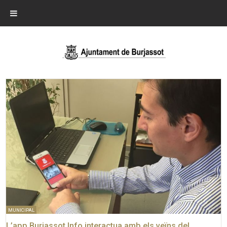
MUNICIPAL
L’app Burjassot Info interactua amb els veïns del