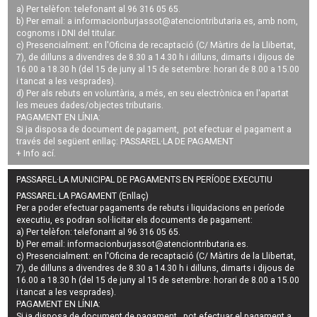
a) Per telèfon: telefonant al 96 316 05 65.
b) Per email: a
informacionburjassot@atenciontributaria.es
, amb nom,
cognoms i DNI del titular.
c) Presencialment: en l'Oficina de recaptació (C/ Màrtirs de la Llibertat,
7), de dilluns a divendres de 8.30 a 14.30 h i dilluns, dimarts i dijous de
16.00 a 18.30 h (del 15 de juny al 15 de setembre: horari de 8.00 a 15.00
i tancat a les vesprades).
d) Per als rebuts en voluntària, a més, en seu electrònica en l'apartat
les meues dades/objectes tributaris.
PAGAMENT EN LÍNIA:
Si ja disposa de document de pagament, pot efectuar el pagament a
través del següent enllaç:
PASSAREL·LA DE PAGAMENT
+ Info
ací
.
PASSAREL·LA MUNICIPAL DE PAGAMENTS EN PERÍODE EXECUTIU
PASSAREL·LA PAGAMENT (Enllaç)
Per a poder efectuar pagaments de
rebuts i liquidacions en període
executiu
, es podran
sol·licitar els documents de pagament
:
a) Per telèfon: telefonant al 96 316 05 65.
b) Per email:
informacionburjassot@atenciontributaria.es
.
c) Presencialment: en l'Oficina de recaptació (C/ Màrtirs de la Llibertat,
7), de dilluns a divendres de 8.30 a 14.30 h i dilluns, dimarts i dijous de
16.00 a 18.30 h (del 15 de juny al 15 de setembre: horari de 8.00 a 15.00
i tancat a les vesprades).
PAGAMENT EN LÍNIA:
Si ja disposa de document de pagament, pot efectuar el pagament a