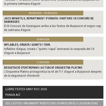
la primera setmana d’agost
08/08/2026 - 09/08/2026
JOCS INFANTILS, REPARTIMENT D'ORXATA I FARTONS I III CONCURS DE
XARANGUES
El III Concurs de Xarangues arriba a les festes de Burjassot el segon cap
de setmana d’agost
10/08/2026
INFLABLES, ORXATA I QUINTO I TAPA
Inflables d’aigua, orxata i “quinto i tapa” animaran la vesprada del 10
d’agost a Burjassot
11/08/2026
DEGUSTACIÓ D'ENTREPANS I ACTUACIÓ ORQUESTRA PLATINO
L’Orquestra Platino protagonitza la nit de l’11 d’agost a Burjassot després
de la degustació d’embotit
LLIBRE FESTES SANT ROC 2026
PUNXA ACÍ
SOL·LICITUD I PAGAMENT REBUTS (NO DOMICILIATS) O LIQUIDACIONS