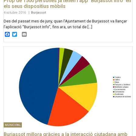
Prop de 1500 persones ja tenen l’app “Burjassot Info” en
els seus dispositius mòbils
4 octubre 2016
|
Burjassot
Des del passat mes de juny, quan l’Ajuntament de Burjassot va llançar
l’aplicació “Burjassot Info”, fins ara, un total de […]
Facebook
Twitter
Email
MUNICIPAL
Burjassot millora gràcies a la interacció ciutadana amb