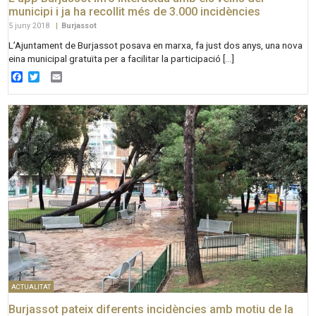
municipi i ja ha recollit més de 3.000 incidències
5 juny 2018
|
Burjassot
L’Ajuntament de Burjassot posava en marxa, fa just dos anys, una nova
eina municipal gratuïta per a facilitar la participació […]
Facebook
Twitter
Email
ACTUALITAT
Burjassot pateix diferents incidències amb motiu de la