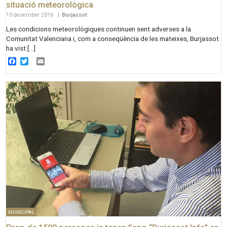
situació meteorològica
19 desembre 2016
|
Burjassot
Les condicions meteorològiques continuen sent adverses a la
Comunitat Valenciana i, com a conseqüència de les mateixes, Burjassot
ha vist […]
Facebook
Twitter
Email
MUNICIPAL