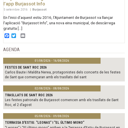
l’app Burjassot Info
5 setembre 2016
|
Burjassot
En l’inici d’aquest estiu 2016, l’Ajuntament de Burjassot va llançar
l’aplicació “Burjassot Info”, una nova eina municipal, de descàrrega
gratuïta […]
Facebook
Twitter
Email
AGENDA
01/08/2026 - 16/08/2026
FESTES DE SANT ROC 2026
Carlos Baute i Maldita Nerea, protagonistes dels concerts de les festes
de Sant que començaran amb els trasllats del sant
02/08/2026 - 08/08/2026
TRASLLATS DE SANT ROC 2026
Les festes patronals de Burjassot comencen amb els trasllats de Sant
Roc, el 2 d’agost
05/08/2026 - 09/08/2026
TERRASSA D'ESTIU. "LEONAS" I "EL ÚLTIMO MONO"
“Leonas” i “El último mono” arriben a la Terrassa d’Estiu de Burjassot en