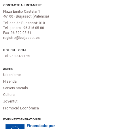
CONTACTE AJUNTAMENT
Plaza Emilio Castelar 1
46100 · Burjassot (València)
Tel. des de Burjassot: 010
Tel. general: 96 316 05 00
Fax. 96 390 03 61
registro@burjassot.es
POLICIA LOCAL
Tel. 96 364 21 25
ÀREES
Urbanisme
Hisenda
Serveis Socials
Cultura
Joventut
Promoció Econòmica
FONS NEXTGENERATION EU