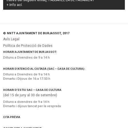
través del següent enllaç:
PASSAREL·LA DE PAGAMENT
+ Info
ací
.
© NNTT AJUNTAMENT DE BURJASSOT, 2017
Avís Legal
Política de Protecció de Dades
HORARI AJUNTAMENT DE BURJASSOT:
Dilluns a Divendres de 9 a 14 h
HORARI D’ATENCIÓ AL CIUTADÀ (SAC – CASA DE CULTURA):
Dilluns a Divendres de 9 a 14 h
Dimarts i Dijous de 16 a 17:50 h
HORARI D’ESTIU SAC – CASA DE CULTURA
(del 15 de juny al 30 de setembre)
Dilluns a divendres de 9 a 14 h
Dimarts i dijous tancat per la vesprada
CITA PRÈVIA