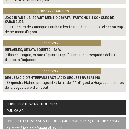
08/08/2026 - 09/08/2026
JOCS INFANTILS, REPARTIMENT D'ORXATA I FARTONS I III CONCURS DE
XARANGUES
El III Concurs de Xarangues arriba a les festes de Burjassot el segon cap
de setmana d’agost
10/08/2026
INFLABLES, ORXATA I QUINTO I TAPA
Inflables d’aigua, orxata i “quinto i tapa” animaran la vesprada del 10
d’agost a Burjassot
11/08/2026
DEGUSTACIÓ D'ENTREPANS I ACTUACIÓ ORQUESTRA PLATINO
L’Orquestra Platino protagonitza la nit de l’11 d’agost a Burjassot després
de la degustació d’embotit
LLIBRE FESTES SANT ROC 2026
PUNXA ACÍ
SOL·LICITUD I PAGAMENT REBUTS (NO DOMICILIATS) O LIQUIDACIONS
a) Per telèfon: telefonant al 96 316 05 65.