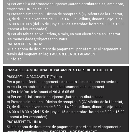
b) Per email: a
informacionburjassot@atenciontributaria.es
, amb nom,
cognoms i DNI del titular.
c) Presencialment: en l'Oficina de recaptació (C/ Màrtirs de la Llibertat,
7), de dilluns a divendres de 8.30 a 14.30 h i dilluns, dimarts i dijous de
16.00 a 18.30 h (del 15 de juny al 15 de setembre: horari de 8.00 a 15.00
i tancat a les vesprades).
d) Per als rebuts en voluntària, a més, en seu electrònica en l'apartat
les meues dades/objectes tributaris.
PAGAMENT EN LÍNIA:
Si ja disposa de document de pagament, pot efectuar el pagament a
través del següent enllaç:
PASSAREL·LA DE PAGAMENT
+ Info
ací
.
PASSAREL·LA MUNICIPAL DE PAGAMENTS EN PERÍODE EXECUTIU
PASSAREL·LA PAGAMENT (Enllaç)
Per a poder efectuar pagaments de
rebuts i liquidacions en període
executiu
, es podran
sol·licitar els documents de pagament
:
a) Per telèfon: telefonant al 96 316 05 65.
b) Per email:
informacionburjassot@atenciontributaria.es
.
c) Presencialment: en l'Oficina de recaptació (C/ Màrtirs de la Llibertat,
7), de dilluns a divendres de 8.30 a 14.30 h i dilluns, dimarts i dijous de
16.00 a 18.30 h (del 15 de juny al 15 de setembre: horari de 8.00 a 15.00
i tancat a les vesprades).
PAGAMENT EN LÍNIA:
Si ja disposa de document de pagament, pot efectuar el pagament a