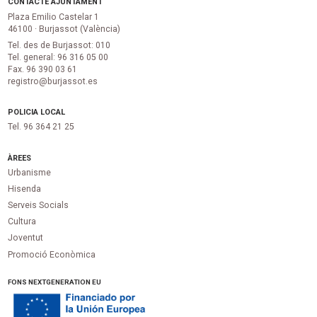
CONTACTE AJUNTAMENT
Plaza Emilio Castelar 1
46100 · Burjassot (València)
Tel. des de Burjassot: 010
Tel. general: 96 316 05 00
Fax. 96 390 03 61
registro@burjassot.es
POLICIA LOCAL
Tel. 96 364 21 25
ÀREES
Urbanisme
Hisenda
Serveis Socials
Cultura
Joventut
Promoció Econòmica
FONS NEXTGENERATION EU