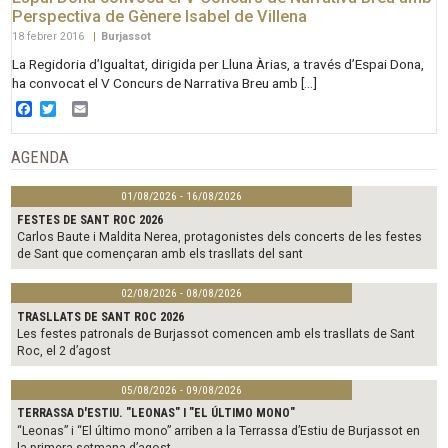
Perspectiva de Gènere Isabel de Villena
18 febrer 2016
|
Burjassot
La Regidoria d’Igualtat, dirigida per Lluna Àrias, a través d’Espai Dona,
ha convocat el V Concurs de Narrativa Breu amb […]
Facebook
Twitter
Email
AGENDA
01/08/2026 - 16/08/2026
FESTES DE SANT ROC 2026
Carlos Baute i Maldita Nerea, protagonistes dels concerts de les festes
de Sant que començaran amb els trasllats del sant
02/08/2026 - 08/08/2026
TRASLLATS DE SANT ROC 2026
Les festes patronals de Burjassot comencen amb els trasllats de Sant
Roc, el 2 d’agost
05/08/2026 - 09/08/2026
TERRASSA D'ESTIU. "LEONAS" I "EL ÚLTIMO MONO"
“Leonas” i “El último mono” arriben a la Terrassa d’Estiu de Burjassot en
la primera setmana d’agost