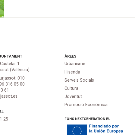
JUNTAMENT
ÀREES
 Castelar 1
Urbanisme
assot (València)
Hisenda
urjassot: 010
Serveis Socials
 96 316 05 00
Cultura
03 61
jassot.es
Joventut
Promoció Econòmica
AL
FONS NEXTGENERATION EU
21 25