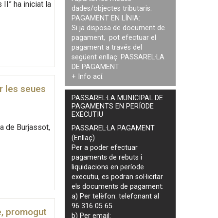
I” ha iniciat la
dades/objectes tributaris.
PAGAMENT EN LÍNIA:
Si ja disposa de document de
pagament, pot efectuar el
pagament a través del
següent enllaç:
PASSAREL·LA
DE PAGAMENT
+ Info
ací
.
ir les seues
PASSAREL·LA MUNICIPAL DE
PAGAMENTS EN PERÍODE
EXECUTIU
ra de Burjassot,
PASSAREL·LA PAGAMENT
(Enllaç)
Per a poder efectuar
pagaments de
rebuts i
liquidacions en període
executiu
, es podran
sol·licitar
els documents de pagament
:
a) Per telèfon: telefonant al
96 316 05 65.
le, promogut
b) Per email: