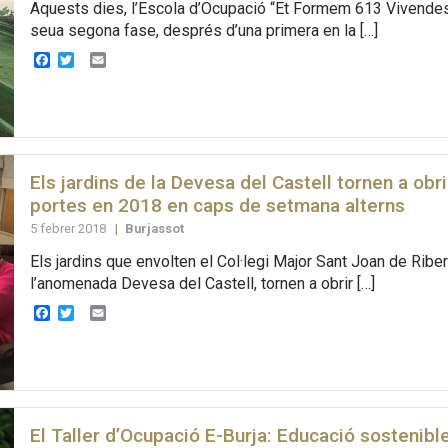
Aquests dies, l’Escola d’Ocupació “Et Formem 613 Vivendes I
seua segona fase, després d’una primera en la […]
Facebook
Twitter
Email
Els jardins de la Devesa del Castell tornen a obr
portes en 2018 en caps de setmana alterns
5 febrer 2018
|
Burjassot
Els jardins que envolten el Col·legi Major Sant Joan de Ribe
l’anomenada Devesa del Castell, tornen a obrir […]
Facebook
Twitter
Email
El Taller d’Ocupació E-Burja: Educació sostenib