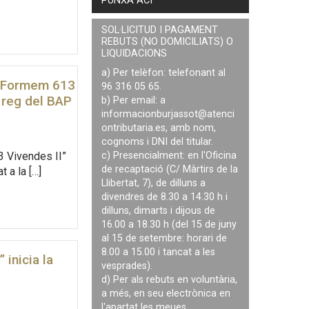
PUNXA ACÍ
SOL·LICITUD I PAGAMENT
REBUTS (NO DOMICILIATS) O
LIQUIDACIONS
a) Per telèfon: telefonant al
Et Formem 613
96 316 05 65.
l reg del BAP
b) Per email: a
informacionburjassot@atenci
ontributaria.es
, amb nom,
cognoms i DNI del titular.
3 Vivendes II”
c) Presencialment: en l'Oficina
de recaptació (C/ Màrtirs de la
 a la […]
Llibertat, 7), de dilluns a
divendres de 8.30 a 14.30 h i
dilluns, dimarts i dijous de
16.00 a 18.30 h (del 15 de juny
al 15 de setembre: horari de
8.00 a 15.00 i tancat a les
inicia la
vesprades).
d) Per als rebuts en voluntària,
a més, en seu electrònica en
l'apartat les meues