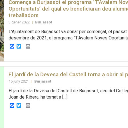
Comença a Burjassot el programa ‘T’Avalem No
Oportunitats’ del qual es beneficiaran deu alumn
treballadors
3 gener 2022
|
Burjassot
L’Ajuntament de Burjassot va donar per començat, el passat
desembre de 2021, el programa “T’Avalem Noves Oportunitat
Facebook
Twitter
Email
El jardí de la Devesa del Castell torna a obrir al 
15 juny 2021
|
Burjassot
El jardí de la Devesa del Castell de Burjassot, seu del Col·l
Joan de Ribera, ha tornat a […]
Facebook
Twitter
Email