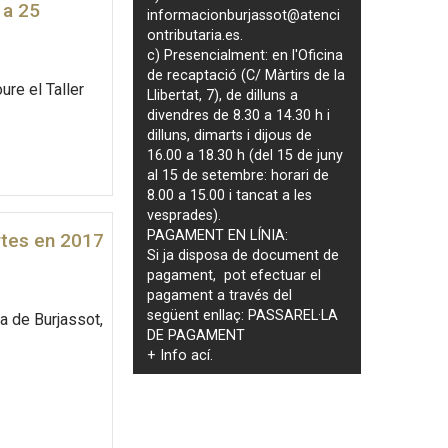
 a 25
informacionburjassot@atenci
ontributaria.es
.
c) Presencialment: en l'Oficina
de recaptació (C/ Màrtirs de la
ure el Taller
Llibertat, 7), de dilluns a
divendres de 8.30 a 14.30 h i
dilluns, dimarts i dijous de
16.00 a 18.30 h (del 15 de juny
al 15 de setembre: horari de
8.00 a 15.00 i tancat a les
vesprades).
PAGAMENT EN LÍNIA:
rtes en 2017
Si ja disposa de document de
pagament, pot efectuar el
pagament a través del
següent enllaç:
PASSAREL·LA
ra de Burjassot,
DE PAGAMENT
+ Info
ací
.