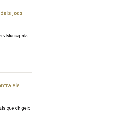
 dels jocs
eis Municipals,
ontra els
als que dirigeix