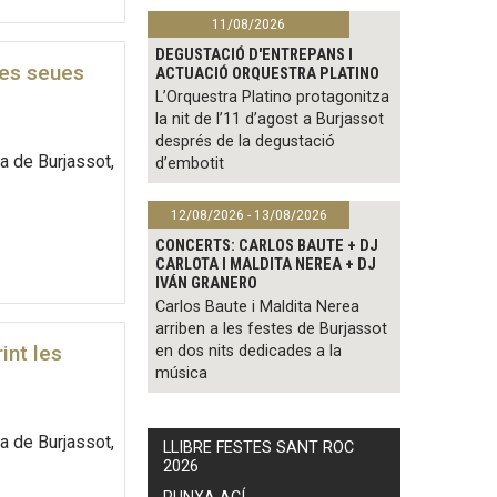
11/08/2026
DEGUSTACIÓ D'ENTREPANS I
 les seues
ACTUACIÓ ORQUESTRA PLATINO
L’Orquestra Platino protagonitza
la nit de l’11 d’agost a Burjassot
després de la degustació
ra de Burjassot,
d’embotit
12/08/2026 - 13/08/2026
CONCERTS: CARLOS BAUTE + DJ
CARLOTA I MALDITA NEREA + DJ
IVÁN GRANERO
Carlos Baute i Maldita Nerea
arriben a les festes de Burjassot
int les
en dos nits dedicades a la
música
ra de Burjassot,
LLIBRE FESTES SANT ROC
2026