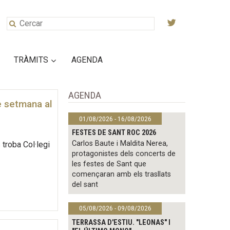
TRÀMITS
AGENDA
AGENDA
e setmana al
01/08/2026 - 16/08/2026
FESTES DE SANT ROC 2026
Carlos Baute i Maldita Nerea,
 troba Col·legi
protagonistes dels concerts de
les festes de Sant que
començaran amb els trasllats
del sant
05/08/2026 - 09/08/2026
TERRASSA D'ESTIU. "LEONAS" I