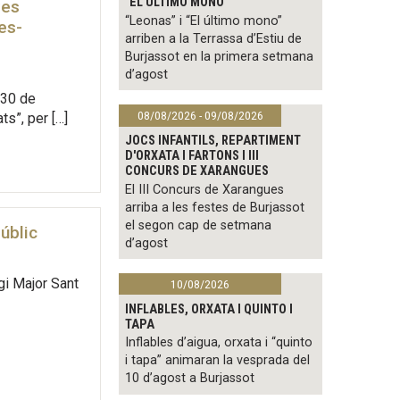
"EL ÚLTIMO MONO"
ves
“Leonas” i “El último mono”
es-
arriben a la Terrassa d’Estiu de
Burjassot en la primera setmana
d’agost
 30 de
08/08/2026 - 09/08/2026
s”, per […]
JOCS INFANTILS, REPARTIMENT
D'ORXATA I FARTONS I III
CONCURS DE XARANGUES
El III Concurs de Xarangues
arriba a les festes de Burjassot
el segon cap de setmana
públic
d’agost
egi Major Sant
10/08/2026
INFLABLES, ORXATA I QUINTO I
TAPA
Inflables d’aigua, orxata i “quinto
i tapa” animaran la vesprada del
10 d’agost a Burjassot