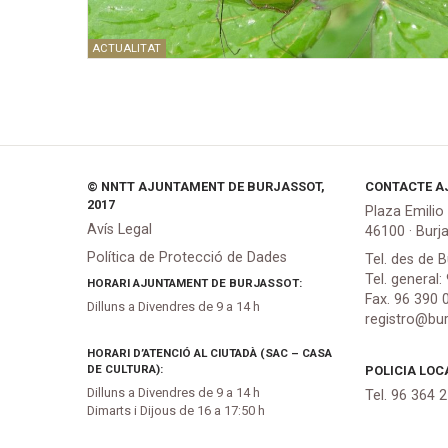
ACTUALITAT
© NNTT AJUNTAMENT DE BURJASSOT,
CONTACTE A
2017
Plaza Emilio
Avís Legal
46100 · Burj
Política de Protecció de Dades
Tel. des de B
Tel. general:
HORARI AJUNTAMENT DE BURJASSOT:
Fax. 96 390 
Dilluns a Divendres de 9 a 14 h
registro@bur
HORARI D’ATENCIÓ AL CIUTADÀ (SAC – CASA
DE CULTURA):
POLICIA LOC
Dilluns a Divendres de 9 a 14 h
Tel. 96 364 
Dimarts i Dijous de 16 a 17:50 h