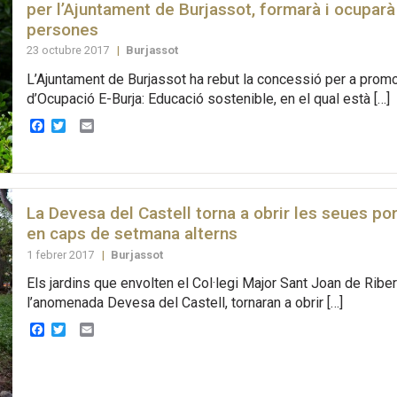
per l’Ajuntament de Burjassot, formarà i ocuparà
persones
23 octubre 2017
|
Burjassot
L’Ajuntament de Burjassot ha rebut la concessió per a promo
d’Ocupació E-Burja: Educació sostenible, en el qual està […]
Facebook
Twitter
Email
La Devesa del Castell torna a obrir les seues po
en caps de setmana alterns
1 febrer 2017
|
Burjassot
Els jardins que envolten el Col·legi Major Sant Joan de Ribe
l’anomenada Devesa del Castell, tornaran a obrir […]
Facebook
Twitter
Email