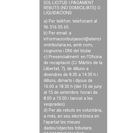
SOL·LICITUD I PAGAMENT
REBUTS (NO DOMICILIATS) O
LIQUIDACIONS
a) Per telèfon: telefonant al
96 316 05 65.
b) Per email: a
informacionburjassot@atenci
ontributaria.es
, amb nom,
cognoms i DNI del titular.
c) Presencialment: en l'Oficina
de recaptació (C/ Màrtirs de la
Llibertat, 7), de dilluns a
divendres de 8.30 a 14.30 h i
dilluns, dimarts i dijous de
16.00 a 18.30 h (del 15 de juny
al 15 de setembre: horari de
8.00 a 15.00 i tancat a les
vesprades).
d) Per als rebuts en voluntària,
a més, en seu electrònica en
l'apartat les meues
dades/objectes tributaris.