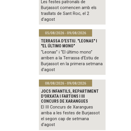
Les festes patronals de
Burjassot comencen amb els
trasllats de Sant Roc, el 2
d’agost
05/08/2026 - 09/08/2026
TERRASSA D'ESTIU. "LEONAS" I
"EL ÚLTIMO MONO"
“Leonas” i “El último mono”
arriben a la Terrassa d’Estiu de
Burjassot en la primera setmana
d’agost
08/08/2026 - 09/08/2026
JOCS INFANTILS, REPARTIMENT
D'ORXATA I FARTONS I III
CONCURS DE XARANGUES
El III Concurs de Xarangues
arriba a les festes de Burjassot
el segon cap de setmana
d’agost