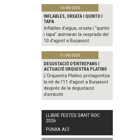
10/08/2026
INFLABLES, ORXATA I QUINTO I
TAPA
Inflables d’aigua, orxata i “quinto
i tapa” animaran la vesprada del
10 d’agost a Burjassot
11/08/2026
DEGUSTACIÓ D'ENTREPANS I
ACTUACIÓ ORQUESTRA PLATINO
L’Orquestra Platino protagonitza
la nit de l’11 d’agost a Burjassot
després de la degustació
d’embotit
LLIBRE FESTES SANT ROC
2026
PUNXA ACÍ