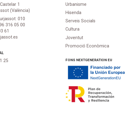
 Castelar 1
Urbanisme
assot (València)
Hisenda
urjassot: 010
Serveis Socials
 96 316 05 00
Cultura
03 61
jassot.es
Joventut
Promoció Econòmica
AL
FONS NEXTGENERATION EU
21 25