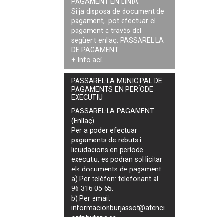
PAGAMENT EN LÍNIA:
Si ja disposa de document de
pagament, pot efectuar el
pagament a través del
següent enllaç:
PASSAREL·LA
DE PAGAMENT
+ Info
ací
.
PASSAREL·LA MUNICIPAL DE
PAGAMENTS EN PERÍODE
EXECUTIU
PASSAREL·LA PAGAMENT
(Enllaç)
Per a poder efectuar
pagaments de
rebuts i
liquidacions en període
executiu
, es podran
sol·licitar
els documents de pagament
:
a) Per telèfon: telefonant al
96 316 05 65.
b) Per email:
informacionburjassot@atenci