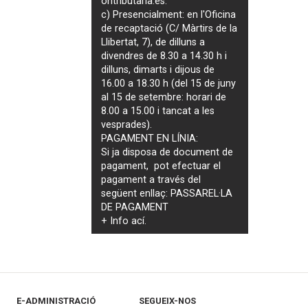
ontributaria.es
.
c) Presencialment: en l'Oficina
de recaptació (C/ Màrtirs de la
Llibertat, 7), de dilluns a
divendres de 8.30 a 14.30 h i
dilluns, dimarts i dijous de
16.00 a 18.30 h (del 15 de juny
al 15 de setembre: horari de
8.00 a 15.00 i tancat a les
vesprades).
PAGAMENT EN LÍNIA:
Si ja disposa de document de
pagament, pot efectuar el
pagament a través del
següent enllaç:
PASSAREL·LA
DE PAGAMENT
+ Info
ací
.
E-ADMINISTRACIÓ
SEGUEIX-NOS