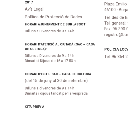
2017
Plaza Emilio
Avís Legal
46100 · Burj
Política de Protecció de Dades
Tel. des de B
Tel. general:
HORARI AJUNTAMENT DE BURJASSOT:
Fax. 96 390 
Dilluns a Divendres de 9 a 14 h
registro@bur
HORARI D’ATENCIÓ AL CIUTADÀ (SAC – CASA
DE CULTURA):
POLICIA LOC
Dilluns a Divendres de 9 a 14 h
Tel. 96 364 
Dimarts i Dijous de 16 a 17:50 h
HORARI D’ESTIU SAC – CASA DE CULTURA
(del 15 de juny al 30 de setembre)
Dilluns a divendres de 9 a 14 h
Dimarts i dijous tancat per la vesprada
CITA PRÈVIA