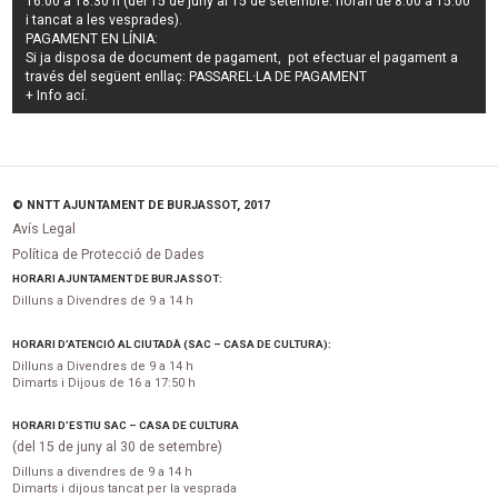
16.00 a 18.30 h (del 15 de juny al 15 de setembre: horari de 8.00 a 15.00
i tancat a les vesprades).
PAGAMENT EN LÍNIA:
Si ja disposa de document de pagament, pot efectuar el pagament a
través del següent enllaç:
PASSAREL·LA DE PAGAMENT
+ Info
ací
.
© NNTT AJUNTAMENT DE BURJASSOT, 2017
Avís Legal
Política de Protecció de Dades
HORARI AJUNTAMENT DE BURJASSOT:
Dilluns a Divendres de 9 a 14 h
HORARI D’ATENCIÓ AL CIUTADÀ (SAC – CASA DE CULTURA):
Dilluns a Divendres de 9 a 14 h
Dimarts i Dijous de 16 a 17:50 h
HORARI D’ESTIU SAC – CASA DE CULTURA
(del 15 de juny al 30 de setembre)
Dilluns a divendres de 9 a 14 h
Dimarts i dijous tancat per la vesprada