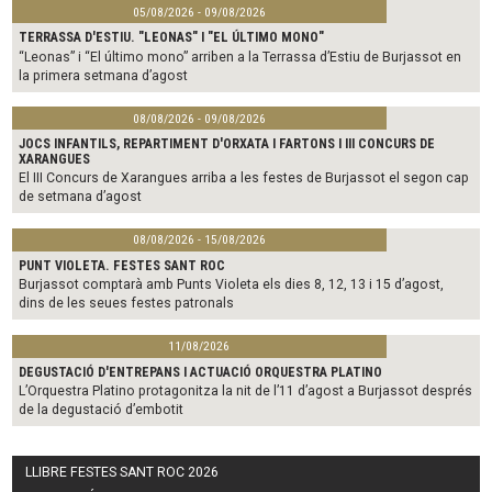
05/08/2026 - 09/08/2026
TERRASSA D'ESTIU. "LEONAS" I "EL ÚLTIMO MONO"
“Leonas” i “El último mono” arriben a la Terrassa d’Estiu de Burjassot en
la primera setmana d’agost
08/08/2026 - 09/08/2026
JOCS INFANTILS, REPARTIMENT D'ORXATA I FARTONS I III CONCURS DE
XARANGUES
El III Concurs de Xarangues arriba a les festes de Burjassot el segon cap
de setmana d’agost
08/08/2026 - 15/08/2026
PUNT VIOLETA. FESTES SANT ROC
Burjassot comptarà amb Punts Violeta els dies 8, 12, 13 i 15 d’agost,
dins de les seues festes patronals
11/08/2026
DEGUSTACIÓ D'ENTREPANS I ACTUACIÓ ORQUESTRA PLATINO
L’Orquestra Platino protagonitza la nit de l’11 d’agost a Burjassot després
de la degustació d’embotit
LLIBRE FESTES SANT ROC 2026