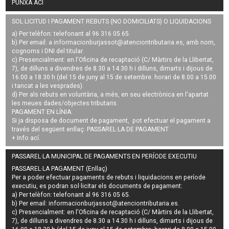
PUNXA ACÍ
SOL·LICITUD I PAGAMENT REBUTS (NO DOMICILIATS) O LIQUIDACIONS
a) Per telèfon: telefonant al 96 316 05 65.
b) Per email: a
informacionburjassot@atenciontributaria.es
, amb nom,
cognoms i DNI del titular.
c) Presencialment: en l'Oficina de recaptació (C/ Màrtirs de la Llibertat,
7), de dilluns a divendres de 8.30 a 14.30 h i dilluns, dimarts i dijous de
16.00 a 18.30 h (del 15 de juny al 15 de setembre: horari de 8.00 a 15.00
i tancat a les vesprades).
d) Per als rebuts en voluntària, a més, en seu electrònica en l'apartat
les meues dades/objectes tributaris.
PAGAMENT EN LÍNIA:
Si ja disposa de document de pagament, pot efectuar el pagament a
través del següent enllaç:
PASSAREL·LA DE PAGAMENT
+ Info
ací
.
PASSAREL·LA MUNICIPAL DE PAGAMENTS EN PERÍODE EXECUTIU
PASSAREL·LA PAGAMENT (Enllaç)
Per a poder efectuar pagaments de
rebuts i liquidacions en període
executiu
, es podran
sol·licitar els documents de pagament
:
a) Per telèfon: telefonant al 96 316 05 65.
b) Per email:
informacionburjassot@atenciontributaria.es
.
c) Presencialment: en l'Oficina de recaptació (C/ Màrtirs de la Llibertat,
7), de dilluns a divendres de 8.30 a 14.30 h i dilluns, dimarts i dijous de