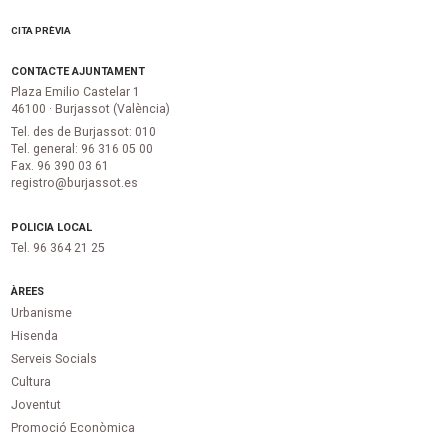
CITA PRÈVIA
CONTACTE AJUNTAMENT
Plaza Emilio Castelar 1
46100 · Burjassot (València)
Tel. des de Burjassot: 010
Tel. general: 96 316 05 00
Fax. 96 390 03 61
registro@burjassot.es
POLICIA LOCAL
Tel. 96 364 21 25
ÀREES
Urbanisme
Hisenda
Serveis Socials
Cultura
Joventut
Promoció Econòmica