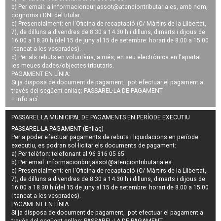
b) Per email: a
informacionburjassot@atenciontributaria.es
, amb nom,
cognoms i DNI del titular.
c) Presencialment: en l'Oficina de recaptació (C/ Màrtirs de la Llibertat,
7), de dilluns a divendres de 8.30 a 14.30 h i dilluns, dimarts i dijous de
16.00 a 18.30 h (del 15 de juny al 15 de setembre: horari de 8.00 a 15.00
i tancat a les vesprades).
d) Per als rebuts en voluntària, a més, en seu electrònica en l'apartat
les meues dades/objectes tributaris.
PAGAMENT EN LÍNIA:
Si ja disposa de document de pagament, pot efectuar el pagament a
través del següent enllaç:
PASSAREL·LA DE PAGAMENT
+ Info
ací
.
PASSAREL·LA MUNICIPAL DE PAGAMENTS EN PERÍODE EXECUTIU
PASSAREL·LA PAGAMENT (Enllaç)
Per a poder efectuar pagaments de
rebuts i liquidacions en període
executiu
, es podran
sol·licitar els documents de pagament
:
a) Per telèfon: telefonant al 96 316 05 65.
b) Per email:
informacionburjassot@atenciontributaria.es
.
c) Presencialment: en l'Oficina de recaptació (C/ Màrtirs de la Llibertat,
7), de dilluns a divendres de 8.30 a 14.30 h i dilluns, dimarts i dijous de
16.00 a 18.30 h (del 15 de juny al 15 de setembre: horari de 8.00 a 15.00
i tancat a les vesprades).
PAGAMENT EN LÍNIA:
Si ja disposa de document de pagament, pot efectuar el pagament a