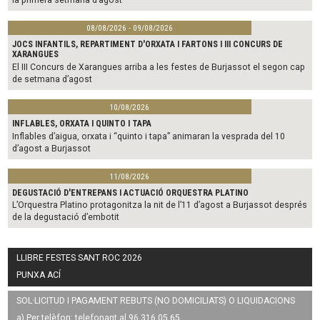
08/08/2026 - 09/08/2026
JOCS INFANTILS, REPARTIMENT D'ORXATA I FARTONS I III CONCURS DE
XARANGUES
El III Concurs de Xarangues arriba a les festes de Burjassot el segon cap
de setmana d’agost
10/08/2026
INFLABLES, ORXATA I QUINTO I TAPA
Inflables d’aigua, orxata i “quinto i tapa” animaran la vesprada del 10
d’agost a Burjassot
11/08/2026
DEGUSTACIÓ D'ENTREPANS I ACTUACIÓ ORQUESTRA PLATINO
L’Orquestra Platino protagonitza la nit de l’11 d’agost a Burjassot després
de la degustació d’embotit
LLIBRE FESTES SANT ROC 2026
PUNXA ACÍ
SOL·LICITUD I PAGAMENT REBUTS (NO DOMICILIATS) O LIQUIDACIONS
a) Per telèfon: telefonant al 96 316 05 65.