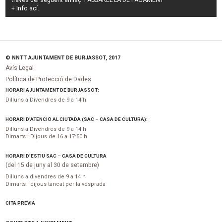
través del següent enllaç:
PASSAREL·LA DE PAGAMENT
+ Info
ací
.
© NNTT AJUNTAMENT DE BURJASSOT, 2017
Avís Legal
Política de Protecció de Dades
HORARI AJUNTAMENT DE BURJASSOT:
Dilluns a Divendres de 9 a 14 h
HORARI D’ATENCIÓ AL CIUTADÀ (SAC – CASA DE CULTURA):
Dilluns a Divendres de 9 a 14 h
Dimarts i Dijous de 16 a 17:50 h
HORARI D’ESTIU SAC – CASA DE CULTURA
(del 15 de juny al 30 de setembre)
Dilluns a divendres de 9 a 14 h
Dimarts i dijous tancat per la vesprada
CITA PRÈVIA