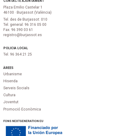
CONTACTE AJUNTAMENT
Plaza Emilio Castelar 1
46100 · Burjassot (València)
Tel. des de Burjassot: 010
Tel. general: 96 316 05 00
Fax. 96 390 03 61
registro@burjassot.es
POLICIA LOCAL
Tel. 96 364 21 25
ÀREES
Urbanisme
Hisenda
Serveis Socials
Cultura
Joventut
Promoció Econòmica
FONS NEXTGENERATION EU