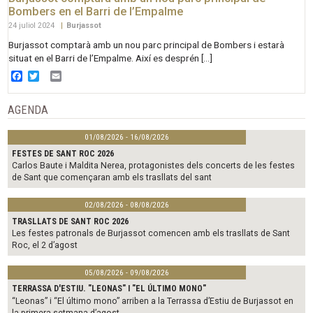
Bombers en el Barri de l’Empalme
24 juliol 2024
|
Burjassot
Burjassot comptarà amb un nou parc principal de Bombers i estarà
situat en el Barri de l’Empalme. Així es desprén […]
Facebook
Twitter
Email
AGENDA
01/08/2026 - 16/08/2026
FESTES DE SANT ROC 2026
Carlos Baute i Maldita Nerea, protagonistes dels concerts de les festes
de Sant que començaran amb els trasllats del sant
02/08/2026 - 08/08/2026
TRASLLATS DE SANT ROC 2026
Les festes patronals de Burjassot comencen amb els trasllats de Sant
Roc, el 2 d’agost
05/08/2026 - 09/08/2026
TERRASSA D'ESTIU. "LEONAS" I "EL ÚLTIMO MONO"
“Leonas” i “El último mono” arriben a la Terrassa d’Estiu de Burjassot en
la primera setmana d’agost