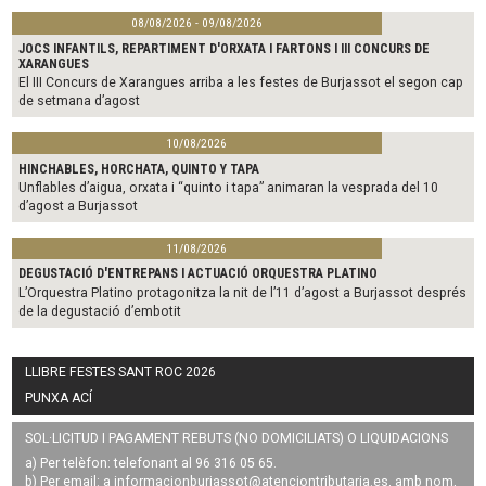
08/08/2026 - 09/08/2026
JOCS INFANTILS, REPARTIMENT D'ORXATA I FARTONS I III CONCURS DE
XARANGUES
El III Concurs de Xarangues arriba a les festes de Burjassot el segon cap
de setmana d’agost
10/08/2026
HINCHABLES, HORCHATA, QUINTO Y TAPA
Unflables d’aigua, orxata i “quinto i tapa” animaran la vesprada del 10
d’agost a Burjassot
11/08/2026
DEGUSTACIÓ D'ENTREPANS I ACTUACIÓ ORQUESTRA PLATINO
L’Orquestra Platino protagonitza la nit de l’11 d’agost a Burjassot després
de la degustació d’embotit
LLIBRE FESTES SANT ROC 2026
PUNXA ACÍ
SOL·LICITUD I PAGAMENT REBUTS (NO DOMICILIATS) O LIQUIDACIONS
a) Per telèfon: telefonant al 96 316 05 65.
b) Per email: a
informacionburjassot@atenciontributaria.es
, amb nom,