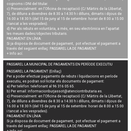
cognoms i DNI del titular.
c) Presencialment: en l'Oficina de recaptació (C/ Màrtirs de la Llibertat,
7), de dilluns a divendres de 8.30 a 14.30 h i dilluns, dimarts i dijous de
16.00 a 18.30 h (del 15 de juny al 15 de setembre: horari de 8.00 a 15.00
i tancat a les vesprades).
d) Per als rebuts en voluntària, a més, en seu electrònica en l'apartat
les meues dades/objectes tributaris.
PAGAMENT EN LÍNIA:
Si ja disposa de document de pagament, pot efectuar el pagament a
través del següent enllaç:
PASSAREL·LA DE PAGAMENT
+ Info
ací
.
PASSAREL·LA MUNICIPAL DE PAGAMENTS EN PERÍODE EXECUTIU
PASSAREL·LA PAGAMENT (Enllaç)
Per a poder efectuar pagaments de
rebuts i liquidacions en període
executiu
, es podran
sol·licitar els documents de pagament
:
a) Per telèfon: telefonant al 96 316 05 65.
b) Per email:
informacionburjassot@atenciontributaria.es
.
c) Presencialment: en l'Oficina de recaptació (C/ Màrtirs de la Llibertat,
7), de dilluns a divendres de 8.30 a 14.30 h i dilluns, dimarts i dijous de
16.00 a 18.30 h (del 15 de juny al 15 de setembre: horari de 8.00 a 15.00
i tancat a les vesprades).
PAGAMENT EN LÍNIA:
Si ja disposa de document de pagament, pot efectuar el pagament a
través del següent enllaç:
PASSAREL·LA DE PAGAMENT
+ Info
ací
.