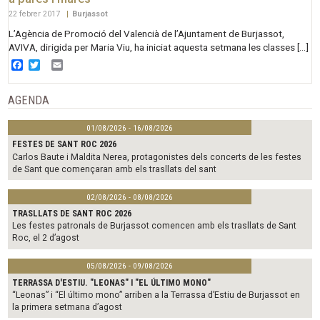
22 febrer 2017
|
Burjassot
L’Agència de Promoció del Valencià de l’Ajuntament de Burjassot,
AVIVA, dirigida per Maria Viu, ha iniciat aquesta setmana les classes […]
Facebook
Twitter
Email
AGENDA
01/08/2026 - 16/08/2026
FESTES DE SANT ROC 2026
Carlos Baute i Maldita Nerea, protagonistes dels concerts de les festes
de Sant que començaran amb els trasllats del sant
02/08/2026 - 08/08/2026
TRASLLATS DE SANT ROC 2026
Les festes patronals de Burjassot comencen amb els trasllats de Sant
Roc, el 2 d’agost
05/08/2026 - 09/08/2026
TERRASSA D'ESTIU. "LEONAS" I "EL ÚLTIMO MONO"
“Leonas” i “El último mono” arriben a la Terrassa d’Estiu de Burjassot en
la primera setmana d’agost