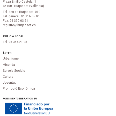
Plaza Emilio Castelar 1
46100 · Burjassot (València)
Tel. des de Burjassot: 010
Tel. general: 96 316 05 00
Fax. 96 390 03 61
registro@burjassot.es
POLICIA LOCAL
Tel. 96 364 21 25
ÀREES
Urbanisme
Hisenda
Serveis Socials
Cultura
Joventut
Promoció Econòmica
FONS NEXTGENERATION EU