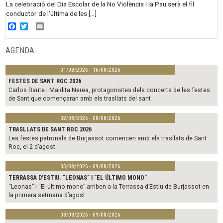
La celebració del Dia Escolar de la No Violència i la Pau serà el fil
conductor de l’última de les […]
Facebook
Twitter
Email
AGENDA
01/08/2026 - 16/08/2026
FESTES DE SANT ROC 2026
Carlos Baute i Maldita Nerea, protagonistes dels concerts de les festes
de Sant que començaran amb els trasllats del sant
02/08/2026 - 08/08/2026
TRASLLATS DE SANT ROC 2026
Les festes patronals de Burjassot comencen amb els trasllats de Sant
Roc, el 2 d’agost
05/08/2026 - 09/08/2026
TERRASSA D'ESTIU. "LEONAS" I "EL ÚLTIMO MONO"
“Leonas” i “El último mono” arriben a la Terrassa d’Estiu de Burjassot en
la primera setmana d’agost
08/08/2026 - 09/08/2026