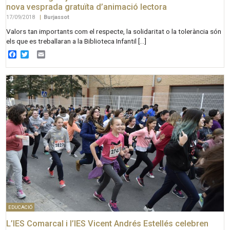
nova vesprada gratuïta d’animació lectora
17/09/2018
|
Burjassot
Valors tan importants com el respecte, la solidaritat o la tolerància són
els que es treballaran a la Biblioteca Infantil […]
Facebook
Twitter
Email
EDUCACIÓ
L’IES Comarcal i l’IES Vicent Andrés Estellés celebren