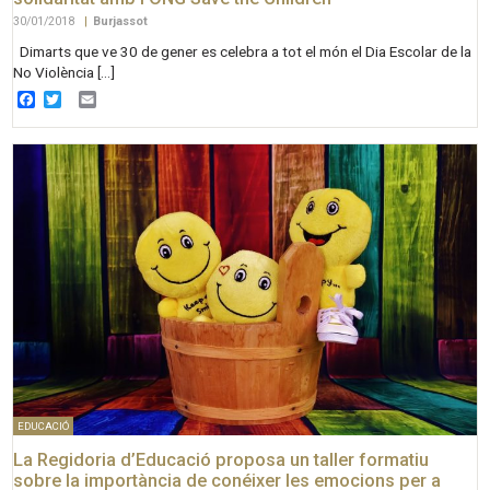
30/01/2018
|
Burjassot
Dimarts que ve 30 de gener es celebra a tot el món el Dia Escolar de la
No Violència […]
Facebook
Twitter
Email
EDUCACIÓ
La Regidoria d’Educació proposa un taller formatiu
sobre la importància de conéixer les emocions per a