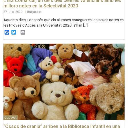
L’IES Comarcal, un dels deu centres valencians amb les
millors notes en la Selectivitat 2020
27 juliol 2020
|
Burjassot
Aquests dies, i després que els alumnes conegueren les seues notes en
les Proves d’Accés a la Universitat 2020, s’han […]
Facebook
Twitter
Email
CULTURA
“Óssos de granja” arriben a la Biblioteca Infantil en una