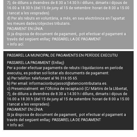
7), de dilluns a divendres de 8.30 a 14.30 h i dilluns, dimarts i dijous de
16.00 a 18.30 h (del 15 de juny al 15 de setembre: horari de 8.00 a 15.00
i tancat a les vesprades).
d) Per als rebuts en voluntària, a més, en seu electrònica en l'apartat
les meues dades/objectes tributaris.
PAGAMENT EN LÍNIA:
Si ja disposa de document de pagament, pot efectuar el pagament a
través del següent enllaç:
PASSAREL·LA DE PAGAMENT
+ Info
ací
.
PASSAREL·LA MUNICIPAL DE PAGAMENTS EN PERÍODE EXECUTIU
PASSAREL·LA PAGAMENT (Enllaç)
Per a poder efectuar pagaments de
rebuts i liquidacions en període
executiu
, es podran
sol·licitar els documents de pagament
:
a) Per telèfon: telefonant al 96 316 05 65.
b) Per email:
informacionburjassot@atenciontributaria.es
.
c) Presencialment: en l'Oficina de recaptació (C/ Màrtirs de la Llibertat,
7), de dilluns a divendres de 8.30 a 14.30 h i dilluns, dimarts i dijous de
16.00 a 18.30 h (del 15 de juny al 15 de setembre: horari de 8.00 a 15.00
i tancat a les vesprades).
PAGAMENT EN LÍNIA:
Si ja disposa de document de pagament, pot efectuar el pagament a
través del següent enllaç:
PASSAREL·LA DE PAGAMENT
+ Info
ací
.