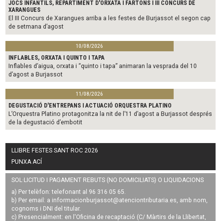
JOCS INFANTILS, REPARTIMENT D'ORXATA I FARTONS I III CONCURS DE
XARANGUES
El III Concurs de Xarangues arriba a les festes de Burjassot el segon cap
de setmana d’agost
10/08/2026
INFLABLES, ORXATA I QUINTO I TAPA
Inflables d’aigua, orxata i “quinto i tapa” animaran la vesprada del 10
d’agost a Burjassot
11/08/2026
DEGUSTACIÓ D'ENTREPANS I ACTUACIÓ ORQUESTRA PLATINO
L’Orquestra Platino protagonitza la nit de l’11 d’agost a Burjassot després
de la degustació d’embotit
LLIBRE FESTES SANT ROC 2026
PUNXA ACÍ
SOL·LICITUD I PAGAMENT REBUTS (NO DOMICILIATS) O LIQUIDACIONS
a) Per telèfon: telefonant al 96 316 05 65.
b) Per email: a
informacionburjassot@atenciontributaria.es
, amb nom,
cognoms i DNI del titular.
c) Presencialment: en l'Oficina de recaptació (C/ Màrtirs de la Llibertat,