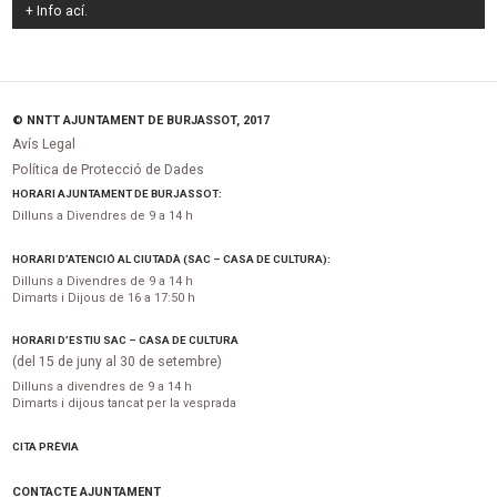
+ Info
ací
.
© NNTT AJUNTAMENT DE BURJASSOT, 2017
Avís Legal
Política de Protecció de Dades
HORARI AJUNTAMENT DE BURJASSOT:
Dilluns a Divendres de 9 a 14 h
HORARI D’ATENCIÓ AL CIUTADÀ (SAC – CASA DE CULTURA):
Dilluns a Divendres de 9 a 14 h
Dimarts i Dijous de 16 a 17:50 h
HORARI D’ESTIU SAC – CASA DE CULTURA
(del 15 de juny al 30 de setembre)
Dilluns a divendres de 9 a 14 h
Dimarts i dijous tancat per la vesprada
CITA PRÈVIA
CONTACTE AJUNTAMENT