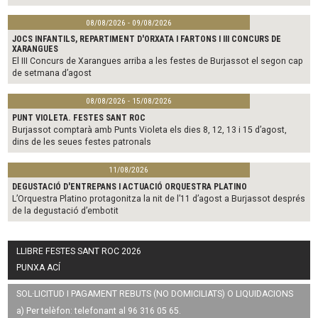
08/08/2026 - 09/08/2026
JOCS INFANTILS, REPARTIMENT D'ORXATA I FARTONS I III CONCURS DE
XARANGUES
El III Concurs de Xarangues arriba a les festes de Burjassot el segon cap
de setmana d’agost
08/08/2026 - 15/08/2026
PUNT VIOLETA. FESTES SANT ROC
Burjassot comptarà amb Punts Violeta els dies 8, 12, 13 i 15 d’agost,
dins de les seues festes patronals
11/08/2026
DEGUSTACIÓ D'ENTREPANS I ACTUACIÓ ORQUESTRA PLATINO
L’Orquestra Platino protagonitza la nit de l’11 d’agost a Burjassot després
de la degustació d’embotit
LLIBRE FESTES SANT ROC 2026
PUNXA ACÍ
SOL·LICITUD I PAGAMENT REBUTS (NO DOMICILIATS) O LIQUIDACIONS
a) Per telèfon: telefonant al 96 316 05 65.