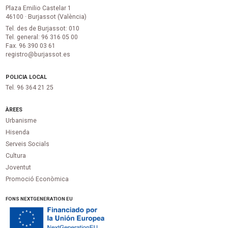
Plaza Emilio Castelar 1
46100 · Burjassot (València)
Tel. des de Burjassot: 010
Tel. general: 96 316 05 00
Fax. 96 390 03 61
registro@burjassot.es
POLICIA LOCAL
Tel. 96 364 21 25
ÀREES
Urbanisme
Hisenda
Serveis Socials
Cultura
Joventut
Promoció Econòmica
FONS NEXTGENERATION EU