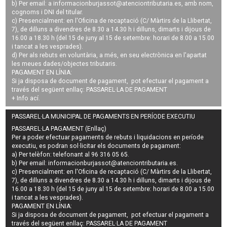
b) Per email: a
informacionburjassot@atenciontributaria.es
, amb nom,
cognoms i DNI del titular.
c) Presencialment: en l'Oficina de recaptació (C/ Màrtirs de la Llibertat,
7), de dilluns a divendres de 8.30 a 14.30 h i dilluns, dimarts i dijous de
16.00 a 18.30 h (del 15 de juny al 15 de setembre: horari de 8.00 a 15.00
i tancat a les vesprades).
d) Per als rebuts en voluntària, a més, en seu electrònica en l'apartat
les meues dades/objectes tributaris.
PAGAMENT EN LÍNIA:
Si ja disposa de document de pagament, pot efectuar el pagament a
través del següent enllaç:
PASSAREL·LA DE PAGAMENT
+ Info
ací
.
PASSAREL·LA MUNICIPAL DE PAGAMENTS EN PERÍODE EXECUTIU
PASSAREL·LA PAGAMENT (Enllaç)
Per a poder efectuar pagaments de
rebuts i liquidacions en període
executiu
, es podran
sol·licitar els documents de pagament
:
a) Per telèfon: telefonant al 96 316 05 65.
b) Per email:
informacionburjassot@atenciontributaria.es
.
c) Presencialment: en l'Oficina de recaptació (C/ Màrtirs de la Llibertat,
7), de dilluns a divendres de 8.30 a 14.30 h i dilluns, dimarts i dijous de
16.00 a 18.30 h (del 15 de juny al 15 de setembre: horari de 8.00 a 15.00
i tancat a les vesprades).
PAGAMENT EN LÍNIA:
Si ja disposa de document de pagament, pot efectuar el pagament a
través del següent enllaç:
PASSAREL·LA DE PAGAMENT