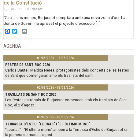
de la Constitució
1 juliol 2021
|
Burjassot
D’ací a uns mesos, Burjassot comptarà amb una nova zona d’oci. La
Junta de Govern ha aprovat el projecte d’execució […]
Facebook
Twitter
Email
AGENDA
01/08/2026 - 16/08/2026
FESTES DE SANT ROC 2026
Carlos Baute i Maldita Nerea, protagonistes dels concerts de les festes
de Sant que començaran amb els trasllats del sant
02/08/2026 - 08/08/2026
TRASLLATS DE SANT ROC 2026
Les festes patronals de Burjassot comencen amb els trasllats de Sant
Roc, el 2 d’agost
05/08/2026 - 09/08/2026
TERRASSA D'ESTIU. "LEONAS" I "EL ÚLTIMO MONO"
“Leonas” i “El último mono” arriben a la Terrassa d’Estiu de Burjassot en
la primera setmana d’agost