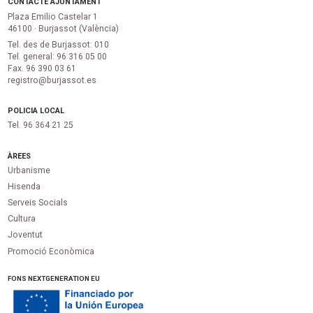
CONTACTE AJUNTAMENT
Plaza Emilio Castelar 1
46100 · Burjassot (València)
Tel. des de Burjassot: 010
Tel. general: 96 316 05 00
Fax. 96 390 03 61
registro@burjassot.es
POLICIA LOCAL
Tel. 96 364 21 25
ÀREES
Urbanisme
Hisenda
Serveis Socials
Cultura
Joventut
Promoció Econòmica
FONS NEXTGENERATION EU