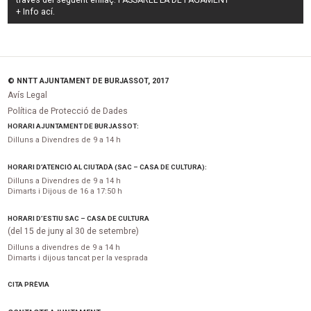
través del següent enllaç:
PASSAREL·LA DE PAGAMENT
+ Info
ací
.
© NNTT AJUNTAMENT DE BURJASSOT, 2017
Avís Legal
Política de Protecció de Dades
HORARI AJUNTAMENT DE BURJASSOT:
Dilluns a Divendres de 9 a 14 h
HORARI D’ATENCIÓ AL CIUTADÀ (SAC – CASA DE CULTURA):
Dilluns a Divendres de 9 a 14 h
Dimarts i Dijous de 16 a 17:50 h
HORARI D’ESTIU SAC – CASA DE CULTURA
(del 15 de juny al 30 de setembre)
Dilluns a divendres de 9 a 14 h
Dimarts i dijous tancat per la vesprada
CITA PRÈVIA