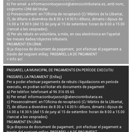
b) Per email: a
informacionburjassot@atenciontributaria.es
, amb nom,
cognoms i DNI del titular.
c) Presencialment: en l'Oficina de recaptació (C/ Màrtirs de la Llibertat,
7), de dilluns a divendres de 8.30 a 14.30 h i dilluns, dimarts i dijous de
16.00 a 18.30 h (del 15 de juny al 15 de setembre: horari de 8.00 a 15.00
i tancat a les vesprades).
d) Per als rebuts en voluntària, a més, en seu electrònica en l'apartat
les meues dades/objectes tributaris.
PAGAMENT EN LÍNIA:
Si ja disposa de document de pagament, pot efectuar el pagament a
través del següent enllaç:
PASSAREL·LA DE PAGAMENT
+ Info
ací
.
PASSAREL·LA MUNICIPAL DE PAGAMENTS EN PERÍODE EXECUTIU
PASSAREL·LA PAGAMENT (Enllaç)
Per a poder efectuar pagaments de
rebuts i liquidacions en període
executiu
, es podran
sol·licitar els documents de pagament
:
a) Per telèfon: telefonant al 96 316 05 65.
b) Per email:
informacionburjassot@atenciontributaria.es
.
c) Presencialment: en l'Oficina de recaptació (C/ Màrtirs de la Llibertat,
7), de dilluns a divendres de 8.30 a 14.30 h i dilluns, dimarts i dijous de
16.00 a 18.30 h (del 15 de juny al 15 de setembre: horari de 8.00 a 15.00
i tancat a les vesprades).
PAGAMENT EN LÍNIA:
Si ja disposa de document de pagament, pot efectuar el pagament a