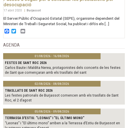
desocupació
17 abril 2020
|
Burjassot
El Servei Públic d’Ocupació Estatal (SEPE), organisme dependent del
Ministeri de Treball i Seguretat Social, ha publicat i difós els […]
Facebook
Twitter
Email
AGENDA
01/08/2026 - 16/08/2026
FESTES DE SANT ROC 2026
Carlos Baute i Maldita Nerea, protagonistes dels concerts de les festes
de Sant que començaran amb els trasllats del sant
02/08/2026 - 08/08/2026
TRASLLATS DE SANT ROC 2026
Les festes patronals de Burjassot comencen amb els trasllats de Sant
Roc, el 2 d’agost
05/08/2026 - 09/08/2026
TERRASSA D'ESTIU. "LEONAS" I "EL ÚLTIMO MONO"
“Leonas” i “El último mono” arriben a la Terrassa d’Estiu de Burjassot en
la primera setmana d’agost