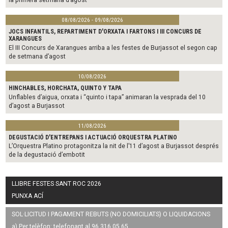
08/08/2026 - 09/08/2026
JOCS INFANTILS, REPARTIMENT D'ORXATA I FARTONS I III CONCURS DE
XARANGUES
El III Concurs de Xarangues arriba a les festes de Burjassot el segon cap
de setmana d’agost
10/08/2026
HINCHABLES, HORCHATA, QUINTO Y TAPA
Unflables d’aigua, orxata i “quinto i tapa” animaran la vesprada del 10
d’agost a Burjassot
11/08/2026
DEGUSTACIÓ D'ENTREPANS I ACTUACIÓ ORQUESTRA PLATINO
L’Orquestra Platino protagonitza la nit de l’11 d’agost a Burjassot després
de la degustació d’embotit
LLIBRE FESTES SANT ROC 2026
PUNXA ACÍ
SOL·LICITUD I PAGAMENT REBUTS (NO DOMICILIATS) O LIQUIDACIONS
a) Per telèfon: telefonant al 96 316 05 65.