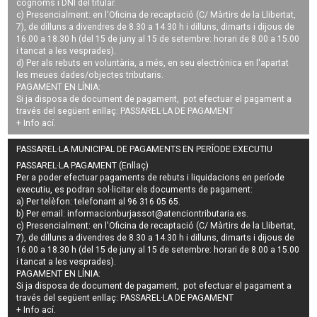
cognoms i DNI del titular.
c) Presencialment: en l'Oficina de recaptació (C/ Màrtirs de la Llibertat,
7), de dilluns a divendres de 8.30 a 14.30 h i dilluns, dimarts i dijous de
16.00 a 18.30 h (del 15 de juny al 15 de setembre: horari de 8.00 a 15.00
i tancat a les vesprades).
d) Per als rebuts en voluntària, a més, en seu electrònica en l'apartat
les meues dades/objectes tributaris.
PAGAMENT EN LÍNIA:
Si ja disposa de document de pagament, pot efectuar el pagament a
través del següent enllaç:
PASSAREL·LA DE PAGAMENT
+ Info
ací
.
PASSAREL·LA MUNICIPAL DE PAGAMENTS EN PERÍODE EXECUTIU
PASSAREL·LA PAGAMENT (Enllaç)
Per a poder efectuar pagaments de
rebuts i liquidacions en període
executiu
, es podran
sol·licitar els documents de pagament
:
a) Per telèfon: telefonant al 96 316 05 65.
b) Per email:
informacionburjassot@atenciontributaria.es
.
c) Presencialment: en l'Oficina de recaptació (C/ Màrtirs de la Llibertat,
7), de dilluns a divendres de 8.30 a 14.30 h i dilluns, dimarts i dijous de
16.00 a 18.30 h (del 15 de juny al 15 de setembre: horari de 8.00 a 15.00
i tancat a les vesprades).
PAGAMENT EN LÍNIA:
Si ja disposa de document de pagament, pot efectuar el pagament a
través del següent enllaç:
PASSAREL·LA DE PAGAMENT
+ Info
ací
.