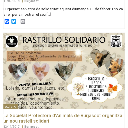
11/02/2018
|
Burjassot
Burjassot es vetirà de solidaritat aquest diumenge 11 de febrer. I ho va
a fer per a mostrar el seu […]
Facebook
Twitter
Email
SOCIETAT
La Societat Protectora d’Animals de Burjassot organitza
un nou rastell solidari
12/11/2017
|
Burjassot