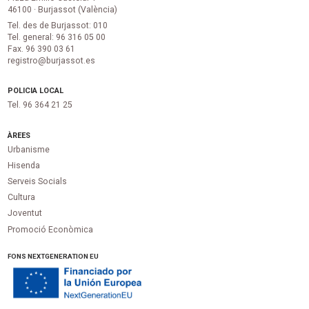
46100 · Burjassot (València)
Tel. des de Burjassot: 010
Tel. general: 96 316 05 00
Fax. 96 390 03 61
registro@burjassot.es
POLICIA LOCAL
Tel. 96 364 21 25
ÀREES
Urbanisme
Hisenda
Serveis Socials
Cultura
Joventut
Promoció Econòmica
FONS NEXTGENERATION EU