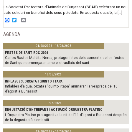
La Societat Protectora d’Animals de Burjassot (SPAB) celebrarà un nou
acte solidari en benefici dels seus peludets. En aquesta ocasió, la […]
Facebook
Twitter
Email
AGENDA
01/08/2026 - 16/08/2026
FESTES DE SANT ROC 2026
Carlos Baute i Maldita Nerea, protagonistes dels concerts de les festes
de Sant que començaran amb els trasllats del sant
10/08/2026
INFLABLES, ORXATA I QUINTO I TAPA
Inflables d’aigua, orxata i “quinto i tapa” animaran la vesprada del 10
d’agost a Burjassot
11/08/2026
DEGUSTACIÓ D'ENTREPANS I ACTUACIÓ ORQUESTRA PLATINO
L’Orquestra Platino protagonitza la nit de l’11 d’agost a Burjassot després
de la degustació d’embotit
12/08/2026 - 13/08/2026