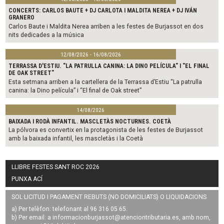
CONCERTS: CARLOS BAUTE + DJ CARLOTA I MALDITA NEREA + DJ IVÁN
GRANERO
Carlos Baute i Maldita Nerea arriben a les festes de Burjassot en dos
nits dedicades a la música
12/08/2026 - 16/08/2026
TERRASSA D'ESTIU. "LA PATRULLA CANINA: LA DINO PELÍCULA" I "EL FINAL
DE OAK STREET"
Esta setmana arriben a la cartellera de la Terrassa d’Estiu “La patrulla
canina: la Dino película” i “El final de Oak street”
14/08/2026
BAIXADA I RODÀ INFANTIL. MASCLETÀS NOCTURNES. COETÀ
La pólvora es convertix en la protagonista de les festes de Burjassot
amb la baixada infantil, les mascletàs i la Coetà
LLIBRE FESTES SANT ROC 2026
PUNXA ACÍ
SOL·LICITUD I PAGAMENT REBUTS (NO DOMICILIATS) O LIQUIDACIONS
a) Per telèfon: telefonant al 96 316 05 65.
b) Per email: a
informacionburjassot@atenciontributaria.es
, amb nom,