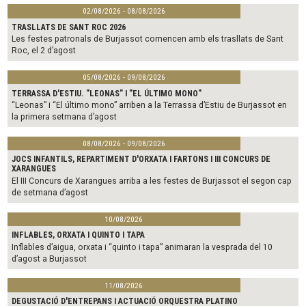
02/08/2026 - 08/08/2026
TRASLLATS DE SANT ROC 2026
Les festes patronals de Burjassot comencen amb els trasllats de Sant
Roc, el 2 d’agost
05/08/2026 - 09/08/2026
TERRASSA D'ESTIU. "LEONAS" I "EL ÚLTIMO MONO"
“Leonas” i “El último mono” arriben a la Terrassa d’Estiu de Burjassot en
la primera setmana d’agost
08/08/2026 - 09/08/2026
JOCS INFANTILS, REPARTIMENT D'ORXATA I FARTONS I III CONCURS DE
XARANGUES
El III Concurs de Xarangues arriba a les festes de Burjassot el segon cap
de setmana d’agost
10/08/2026
INFLABLES, ORXATA I QUINTO I TAPA
Inflables d’aigua, orxata i “quinto i tapa” animaran la vesprada del 10
d’agost a Burjassot
11/08/2026
DEGUSTACIÓ D'ENTREPANS I ACTUACIÓ ORQUESTRA PLATINO