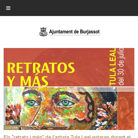
CULTURA
Els “retrats i més” de l’artista Tula Leal estaran durant el