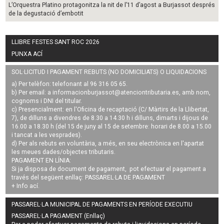
L’Orquestra Platino protagonitza la nit de l’11 d’agost a Burjassot després
de la degustació d’embotit
LLIBRE FESTES SANT ROC 2026
PUNXA ACÍ
SOL·LICITUD I PAGAMENT REBUTS (NO DOMICILIATS) O LIQUIDACIONS
a) Per telèfon: telefonant al 96 316 05 65.
b) Per email: a
informacionburjassot@atenciontributaria.es
, amb nom,
cognoms i DNI del titular.
c) Presencialment: en l'Oficina de recaptació (C/ Màrtirs de la Llibertat,
7), de dilluns a divendres de 8.30 a 14.30 h i dilluns, dimarts i dijous de
16.00 a 18.30 h (del 15 de juny al 15 de setembre: horari de 8.00 a 15.00
i tancat a les vesprades).
d) Per als rebuts en voluntària, a més, en seu electrònica en l'apartat
les meues dades/objectes tributaris.
PAGAMENT EN LÍNIA:
Si ja disposa de document de pagament, pot efectuar el pagament a
través del següent enllaç:
PASSAREL·LA DE PAGAMENT
+ Info
ací
.
PASSAREL·LA MUNICIPAL DE PAGAMENTS EN PERÍODE EXECUTIU
PASSAREL·LA PAGAMENT (Enllaç)