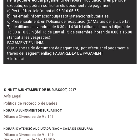
Per a poder efectuar pagaments de
rebuts i liquidacions en període
executiu
, es podran
sol·licitar els documents de pagament
:
a) Per telèfon: telefonant al 96 316 05 65.
b) Per email:
informacionburjassot@atenciontributaria.es
.
c) Presencialment: en l'Oficina de recaptació (C/ Màrtirs de la Llibertat,
7), de dilluns a divendres de 8.30 a 14.30 h i dilluns, dimarts i dijous de
16.00 a 18.30 h (del 15 de juny al 15 de setembre: horari de 8.00 a 15.00
i tancat a les vesprades).
PAGAMENT EN LÍNIA:
Si ja disposa de document de pagament, pot efectuar el pagament a
través del següent enllaç:
PASSAREL·LA DE PAGAMENT
+ Info
ací
.
© NNTT AJUNTAMENT DE BURJASSOT, 2017
Avís Legal
Política de Protecció de Dades
HORARI AJUNTAMENT DE BURJASSOT:
Dilluns a Divendres de 9 a 14 h
HORARI D’ATENCIÓ AL CIUTADÀ (SAC – CASA DE CULTURA):
Dilluns a Divendres de 9 a 14 h
Dimarts i Dijous de 16 a 17:50 h