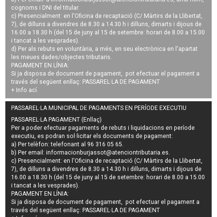
cognoms i DNI del titular.
c) Presencialment: en l'Oficina de recaptació (C/ Màrtirs de la Llibertat,
7), de dilluns a divendres de 8.30 a 14.30 h i dilluns, dimarts i dijous de
16.00 a 18.30 h (del 15 de juny al 15 de setembre: horari de 8.00 a 15.00
i tancat a les vesprades).
d) Per als rebuts en voluntària, a més, en seu electrònica en l'apartat
les meues dades/objectes tributaris.
PAGAMENT EN LÍNIA:
Si ja disposa de document de pagament, pot efectuar el pagament a
través del següent enllaç:
PASSAREL·LA DE PAGAMENT
+ Info
ací
.
PASSAREL·LA MUNICIPAL DE PAGAMENTS EN PERÍODE EXECUTIU
PASSAREL·LA PAGAMENT (Enllaç)
Per a poder efectuar pagaments de
rebuts i liquidacions en període
executiu
, es podran
sol·licitar els documents de pagament
:
a) Per telèfon: telefonant al 96 316 05 65.
b) Per email:
informacionburjassot@atenciontributaria.es
.
c) Presencialment: en l'Oficina de recaptació (C/ Màrtirs de la Llibertat,
7), de dilluns a divendres de 8.30 a 14.30 h i dilluns, dimarts i dijous de
16.00 a 18.30 h (del 15 de juny al 15 de setembre: horari de 8.00 a 15.00
i tancat a les vesprades).
PAGAMENT EN LÍNIA:
Si ja disposa de document de pagament, pot efectuar el pagament a
través del següent enllaç:
PASSAREL·LA DE PAGAMENT