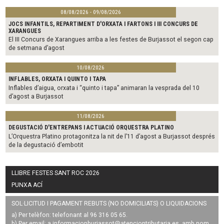
08/08/2026 - 09/08/2026
JOCS INFANTILS, REPARTIMENT D'ORXATA I FARTONS I III CONCURS DE
XARANGUES
El III Concurs de Xarangues arriba a les festes de Burjassot el segon cap
de setmana d’agost
10/08/2026
INFLABLES, ORXATA I QUINTO I TAPA
Inflables d’aigua, orxata i “quinto i tapa” animaran la vesprada del 10
d’agost a Burjassot
11/08/2026
DEGUSTACIÓ D'ENTREPANS I ACTUACIÓ ORQUESTRA PLATINO
L’Orquestra Platino protagonitza la nit de l’11 d’agost a Burjassot després
de la degustació d’embotit
LLIBRE FESTES SANT ROC 2026
PUNXA ACÍ
SOL·LICITUD I PAGAMENT REBUTS (NO DOMICILIATS) O LIQUIDACIONS
a) Per telèfon: telefonant al 96 316 05 65.
b) Per email: a
informacionburjassot@atenciontributaria.es
, amb nom,