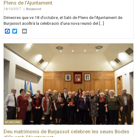
Plens de l’Ajuntament
18/10/2017
|
Burjassot
Dimecres que ve 18 d’octubre, el Saló de Plens de l’Ajuntament de
Burjassot acollirà la celebració d’una nova reunió del […]
Facebook
Twitter
Email
MUNICIPAL
Deu matrimonis de Burjassot celebren les seues Bodes