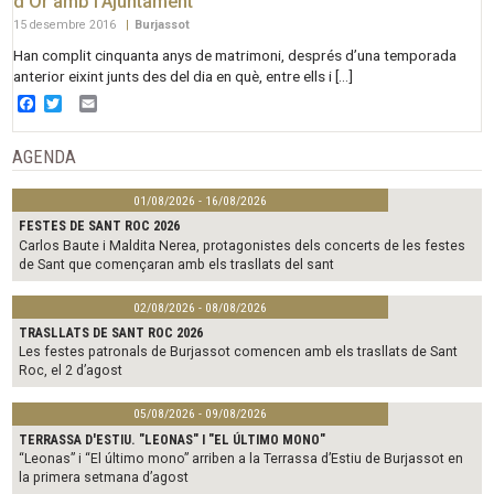
d’Or amb l’Ajuntament
15 desembre 2016
|
Burjassot
Han complit cinquanta anys de matrimoni, després d’una temporada
anterior eixint junts des del dia en què, entre ells i […]
Facebook
Twitter
Email
AGENDA
01/08/2026 - 16/08/2026
FESTES DE SANT ROC 2026
Carlos Baute i Maldita Nerea, protagonistes dels concerts de les festes
de Sant que començaran amb els trasllats del sant
02/08/2026 - 08/08/2026
TRASLLATS DE SANT ROC 2026
Les festes patronals de Burjassot comencen amb els trasllats de Sant
Roc, el 2 d’agost
05/08/2026 - 09/08/2026
TERRASSA D'ESTIU. "LEONAS" I "EL ÚLTIMO MONO"
“Leonas” i “El último mono” arriben a la Terrassa d’Estiu de Burjassot en
la primera setmana d’agost