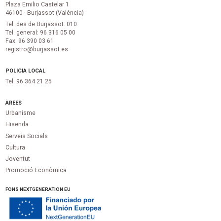
Plaza Emilio Castelar 1
46100 · Burjassot (València)
Tel. des de Burjassot: 010
Tel. general: 96 316 05 00
Fax. 96 390 03 61
registro@burjassot.es
POLICIA LOCAL
Tel. 96 364 21 25
ÀREES
Urbanisme
Hisenda
Serveis Socials
Cultura
Joventut
Promoció Econòmica
FONS NEXTGENERATION EU