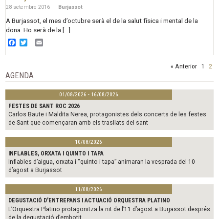
28 setembre 2016
|
Burjassot
A Burjassot, el mes d’octubre serà el de la salut física i mental de la
dona. Ho serà de la […]
Facebook
Twitter
Email
« Anterior
1
2
AGENDA
01/08/2026 - 16/08/2026
FESTES DE SANT ROC 2026
Carlos Baute i Maldita Nerea, protagonistes dels concerts de les festes
de Sant que començaran amb els trasllats del sant
10/08/2026
INFLABLES, ORXATA I QUINTO I TAPA
Inflables d’aigua, orxata i “quinto i tapa” animaran la vesprada del 10
d’agost a Burjassot
11/08/2026
DEGUSTACIÓ D'ENTREPANS I ACTUACIÓ ORQUESTRA PLATINO
L’Orquestra Platino protagonitza la nit de l’11 d’agost a Burjassot després
de la degustació d’embotit