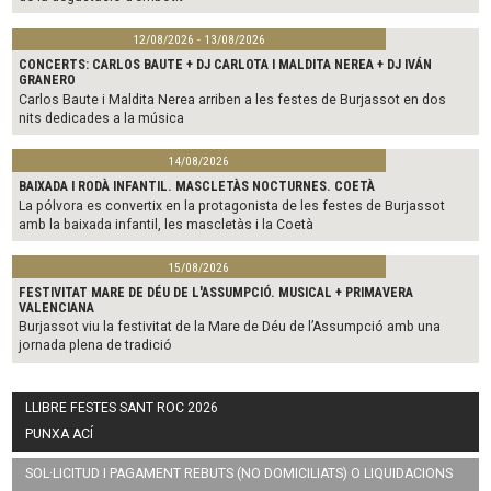
12/08/2026 - 13/08/2026
CONCERTS: CARLOS BAUTE + DJ CARLOTA I MALDITA NEREA + DJ IVÁN
GRANERO
Carlos Baute i Maldita Nerea arriben a les festes de Burjassot en dos
nits dedicades a la música
14/08/2026
BAIXADA I RODÀ INFANTIL. MASCLETÀS NOCTURNES. COETÀ
La pólvora es convertix en la protagonista de les festes de Burjassot
amb la baixada infantil, les mascletàs i la Coetà
15/08/2026
FESTIVITAT MARE DE DÉU DE L'ASSUMPCIÓ. MUSICAL + PRIMAVERA
VALENCIANA
Burjassot viu la festivitat de la Mare de Déu de l’Assumpció amb una
jornada plena de tradició
LLIBRE FESTES SANT ROC 2026
PUNXA ACÍ
SOL·LICITUD I PAGAMENT REBUTS (NO DOMICILIATS) O LIQUIDACIONS