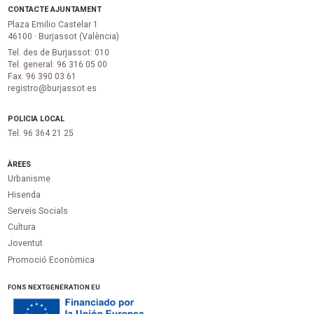
CONTACTE AJUNTAMENT
Plaza Emilio Castelar 1
46100 · Burjassot (València)
Tel. des de Burjassot: 010
Tel. general: 96 316 05 00
Fax. 96 390 03 61
registro@burjassot.es
POLICIA LOCAL
Tel. 96 364 21 25
ÀREES
Urbanisme
Hisenda
Serveis Socials
Cultura
Joventut
Promoció Econòmica
FONS NEXTGENERATION EU