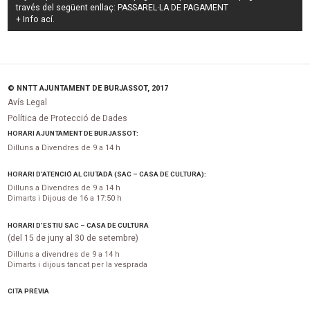
través del següent enllaç:
PASSAREL·LA DE PAGAMENT
+ Info
ací
.
© NNTT AJUNTAMENT DE BURJASSOT, 2017
Avís Legal
Política de Protecció de Dades
HORARI AJUNTAMENT DE BURJASSOT:
Dilluns a Divendres de 9 a 14 h
HORARI D’ATENCIÓ AL CIUTADÀ (SAC – CASA DE CULTURA):
Dilluns a Divendres de 9 a 14 h
Dimarts i Dijous de 16 a 17:50 h
HORARI D’ESTIU SAC – CASA DE CULTURA
(del 15 de juny al 30 de setembre)
Dilluns a divendres de 9 a 14 h
Dimarts i dijous tancat per la vesprada
CITA PRÈVIA