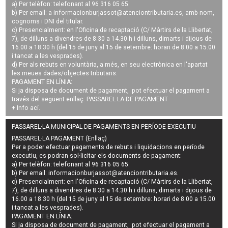
a) Per telèfon: telefonant al 96 316 05 65.
b) Per email: a
informacionburjassot@atenciontributaria.es
, amb nom,
cognoms i DNI del titular.
c) Presencialment: en l'Oficina de recaptació (C/ Màrtirs de la Llibertat,
7), de dilluns a divendres de 8.30 a 14.30 h i dilluns, dimarts i dijous de
16.00 a 18.30 h (del 15 de juny al 15 de setembre: horari de 8.00 a 15.00
i tancat a les vesprades).
d) Per als rebuts en voluntària, a més, en seu electrònica en l'apartat
les meues dades/objectes tributaris.
PAGAMENT EN LÍNIA:
Si ja disposa de document de pagament, pot efectuar el pagament a
través del següent enllaç:
PASSAREL·LA DE PAGAMENT
+ Info
ací
.
PASSAREL·LA MUNICIPAL DE PAGAMENTS EN PERÍODE EXECUTIU
PASSAREL·LA PAGAMENT (Enllaç)
Per a poder efectuar pagaments de
rebuts i liquidacions en període
executiu
, es podran
sol·licitar els documents de pagament
:
a) Per telèfon: telefonant al 96 316 05 65.
b) Per email:
informacionburjassot@atenciontributaria.es
.
c) Presencialment: en l'Oficina de recaptació (C/ Màrtirs de la Llibertat,
7), de dilluns a divendres de 8.30 a 14.30 h i dilluns, dimarts i dijous de
16.00 a 18.30 h (del 15 de juny al 15 de setembre: horari de 8.00 a 15.00
i tancat a les vesprades).
PAGAMENT EN LÍNIA:
Si ja disposa de document de pagament, pot efectuar el pagament a