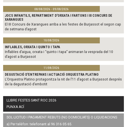
08/08/2026 - 09/08/2026
JOCS INFANTILS, REPARTIMENT D'ORXATA I FARTONS I III CONCURS DE
XARANGUES
El III Concurs de Xarangues arriba a les festes de Burjassot el segon cap
de setmana d’agost
10/08/2026
INFLABLES, ORXATA I QUINTO I TAPA
Inflables d’aigua, orxata i “quinto i tapa” animaran la vesprada del 10
d’agost a Burjassot
11/08/2026
DEGUSTACIÓ D'ENTREPANS I ACTUACIÓ ORQUESTRA PLATINO
L’Orquestra Platino protagonitza la nit de l’11 d’agost a Burjassot després
de la degustació d’embotit
LLIBRE FESTES SANT ROC 2026
PUNXA ACÍ
SOL·LICITUD I PAGAMENT REBUTS (NO DOMICILIATS) O LIQUIDACIONS
a) Per telèfon: telefonant al 96 316 05 65.