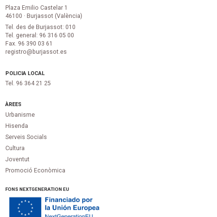
Plaza Emilio Castelar 1
46100 · Burjassot (València)
Tel. des de Burjassot: 010
Tel. general: 96 316 05 00
Fax. 96 390 03 61
registro@burjassot.es
POLICIA LOCAL
Tel. 96 364 21 25
ÀREES
Urbanisme
Hisenda
Serveis Socials
Cultura
Joventut
Promoció Econòmica
FONS NEXTGENERATION EU