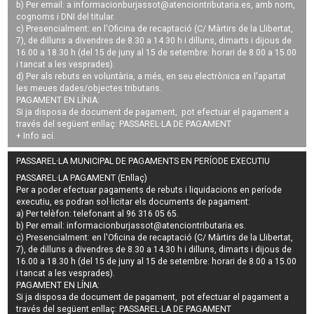
b) Per email: a
informacionburjassot@atenciontributaria.es
, amb nom,
cognoms i DNI del titular.
c) Presencialment: en l'Oficina de recaptació (C/ Màrtirs de la Llibertat,
7), de dilluns a divendres de 8.30 a 14.30 h i dilluns, dimarts i dijous de
16.00 a 18.30 h (del 15 de juny al 15 de setembre: horari de 8.00 a 15.00
i tancat a les vesprades).
d) Per als rebuts en voluntària, a més, en seu electrònica en l'apartat
les meues dades/objectes tributaris.
PAGAMENT EN LÍNIA:
Si ja disposa de document de pagament, pot efectuar el pagament a
través del següent enllaç:
PASSAREL·LA DE PAGAMENT
+ Info
ací
.
PASSAREL·LA MUNICIPAL DE PAGAMENTS EN PERÍODE EXECUTIU
PASSAREL·LA PAGAMENT (Enllaç)
Per a poder efectuar pagaments de
rebuts i liquidacions en període
executiu
, es podran
sol·licitar els documents de pagament
:
a) Per telèfon: telefonant al 96 316 05 65.
b) Per email:
informacionburjassot@atenciontributaria.es
.
c) Presencialment: en l'Oficina de recaptació (C/ Màrtirs de la Llibertat,
7), de dilluns a divendres de 8.30 a 14.30 h i dilluns, dimarts i dijous de
16.00 a 18.30 h (del 15 de juny al 15 de setembre: horari de 8.00 a 15.00
i tancat a les vesprades).
PAGAMENT EN LÍNIA:
Si ja disposa de document de pagament, pot efectuar el pagament a
través del següent enllaç:
PASSAREL·LA DE PAGAMENT