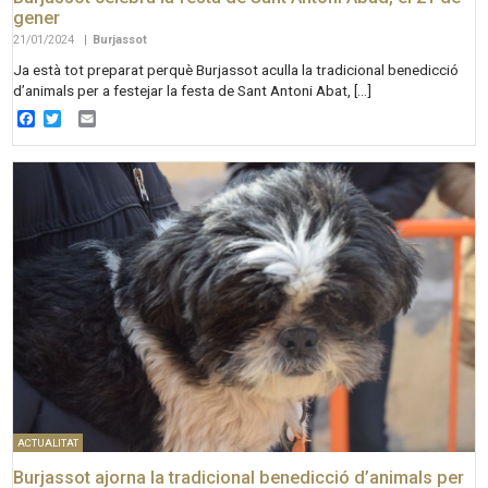
gener
21/01/2024
|
Burjassot
Ja està tot preparat perquè Burjassot aculla la tradicional benedicció
d’animals per a festejar la festa de Sant Antoni Abat, […]
Facebook
Twitter
Email
ACTUALITAT
Burjassot ajorna la tradicional benedicció d’animals per