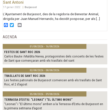
Sant Antoni
17 gener 2022
|
Burjassot
L’Ajuntament de Burjassot, des de la regidoria de Benestar Animal,
dirigida per Juan Manuel Hernando, ha decidit posposar, per als […]
Facebook
Twitter
Email
AGENDA
01/08/2026 - 16/08/2026
FESTES DE SANT ROC 2026
Carlos Baute i Maldita Nerea, protagonistes dels concerts de les festes
de Sant que començaran amb els trasllats del sant
02/08/2026 - 08/08/2026
TRASLLATS DE SANT ROC 2026
Les festes patronals de Burjassot comencen amb els trasllats de Sant
Roc, el 2 d’agost
05/08/2026 - 09/08/2026
TERRASSA D'ESTIU. "LEONAS" I "EL ÚLTIMO MONO"
“Leonas” i “El último mono” arriben a la Terrassa d’Estiu de Burjassot en
la primera setmana d’agost