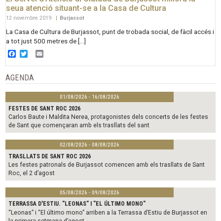
seua atenció situant-se a la Casa de Cultura
12 novembre 2019
|
Burjassot
La Casa de Cultura de Burjassot, punt de trobada social, de fàcil accés i
a tot just 500 metres de […]
Facebook
Twitter
Email
AGENDA
01/08/2026 - 16/08/2026
FESTES DE SANT ROC 2026
Carlos Baute i Maldita Nerea, protagonistes dels concerts de les festes
de Sant que començaran amb els trasllats del sant
02/08/2026 - 08/08/2026
TRASLLATS DE SANT ROC 2026
Les festes patronals de Burjassot comencen amb els trasllats de Sant
Roc, el 2 d’agost
05/08/2026 - 09/08/2026
TERRASSA D'ESTIU. "LEONAS" I "EL ÚLTIMO MONO"
“Leonas” i “El último mono” arriben a la Terrassa d’Estiu de Burjassot en
la primera setmana d’agost