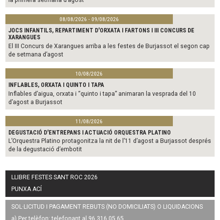
08/08/2026 - 09/08/2026
JOCS INFANTILS, REPARTIMENT D'ORXATA I FARTONS I III CONCURS DE
XARANGUES
El III Concurs de Xarangues arriba a les festes de Burjassot el segon cap
de setmana d’agost
10/08/2026
INFLABLES, ORXATA I QUINTO I TAPA
Inflables d’aigua, orxata i “quinto i tapa” animaran la vesprada del 10
d’agost a Burjassot
11/08/2026
DEGUSTACIÓ D'ENTREPANS I ACTUACIÓ ORQUESTRA PLATINO
L’Orquestra Platino protagonitza la nit de l’11 d’agost a Burjassot després
de la degustació d’embotit
LLIBRE FESTES SANT ROC 2026
PUNXA ACÍ
SOL·LICITUD I PAGAMENT REBUTS (NO DOMICILIATS) O LIQUIDACIONS
a) Per telèfon: telefonant al 96 316 05 65.