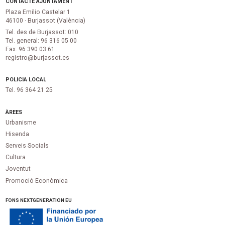
CONTACTE AJUNTAMENT
Plaza Emilio Castelar 1
46100 · Burjassot (València)
Tel. des de Burjassot: 010
Tel. general: 96 316 05 00
Fax. 96 390 03 61
registro@burjassot.es
POLICIA LOCAL
Tel. 96 364 21 25
ÀREES
Urbanisme
Hisenda
Serveis Socials
Cultura
Joventut
Promoció Econòmica
FONS NEXTGENERATION EU