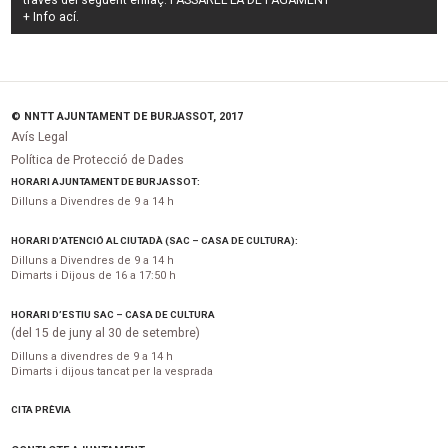
través del següent enllaç:
PASSAREL·LA DE PAGAMENT
+ Info
ací
.
© NNTT AJUNTAMENT DE BURJASSOT, 2017
Avís Legal
Política de Protecció de Dades
HORARI AJUNTAMENT DE BURJASSOT:
Dilluns a Divendres de 9 a 14 h
HORARI D’ATENCIÓ AL CIUTADÀ (SAC – CASA DE CULTURA):
Dilluns a Divendres de 9 a 14 h
Dimarts i Dijous de 16 a 17:50 h
HORARI D’ESTIU SAC – CASA DE CULTURA
(del 15 de juny al 30 de setembre)
Dilluns a divendres de 9 a 14 h
Dimarts i dijous tancat per la vesprada
CITA PRÈVIA