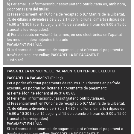
b) Per email: a
informacionburjassot@atenciontributaria.es
, amb nom,
cognoms i DNI del titular.
c) Presencialment: en l'Oficina de recaptació (C/ Màrtirs de la Llibertat,
7), de dilluns a divendres de 8.30 a 14.30 h i dilluns, dimarts i dijous de
16.00 a 18.30 h (del 15 de juny al 15 de setembre: horari de 8.00 a 15.00
i tancat a les vesprades).
d) Per als rebuts en voluntària, a més, en seu electrònica en l'apartat
les meues dades/objectes tributaris.
PAGAMENT EN LÍNIA:
Si ja disposa de document de pagament, pot efectuar el pagament a
través del següent enllaç:
PASSAREL·LA DE PAGAMENT
+ Info
ací
.
PASSAREL·LA MUNICIPAL DE PAGAMENTS EN PERÍODE EXECUTIU
PASSAREL·LA PAGAMENT (Enllaç)
Per a poder efectuar pagaments de
rebuts i liquidacions en període
executiu
, es podran
sol·licitar els documents de pagament
:
a) Per telèfon: telefonant al 96 316 05 65.
b) Per email:
informacionburjassot@atenciontributaria.es
.
c) Presencialment: en l'Oficina de recaptació (C/ Màrtirs de la Llibertat,
7), de dilluns a divendres de 8.30 a 14.30 h i dilluns, dimarts i dijous de
16.00 a 18.30 h (del 15 de juny al 15 de setembre: horari de 8.00 a 15.00
i tancat a les vesprades).
PAGAMENT EN LÍNIA:
Si ja disposa de document de pagament, pot efectuar el pagament a