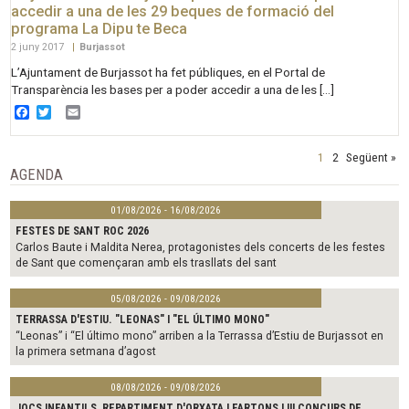
accedir a una de les 29 beques de formació del
programa La Dipu te Beca
2 juny 2017
|
Burjassot
L’Ajuntament de Burjassot ha fet públiques, en el Portal de
Transparència les bases per a poder accedir a una de les […]
Facebook
Twitter
Email
1
2
Següent »
AGENDA
01/08/2026 - 16/08/2026
FESTES DE SANT ROC 2026
Carlos Baute i Maldita Nerea, protagonistes dels concerts de les festes
de Sant que començaran amb els trasllats del sant
05/08/2026 - 09/08/2026
TERRASSA D'ESTIU. "LEONAS" I "EL ÚLTIMO MONO"
“Leonas” i “El último mono” arriben a la Terrassa d’Estiu de Burjassot en
la primera setmana d’agost
08/08/2026 - 09/08/2026
JOCS INFANTILS, REPARTIMENT D'ORXATA I FARTONS I III CONCURS DE