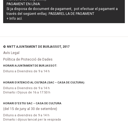
PAGAMENT EN LÍNIA:
Si ja disposa de document de pagament, pot efectuar el pagament a
través del següent enllaç:
PASSAREL·LA DE PAGAMENT
+ Info
ací
.
© NNTT AJUNTAMENT DE BURJASSOT, 2017
Avís Legal
Política de Protecció de Dades
HORARI AJUNTAMENT DE BURJASSOT:
Dilluns a Divendres de 9 a 14 h
HORARI D’ATENCIÓ AL CIUTADÀ (SAC – CASA DE CULTURA):
Dilluns a Divendres de 9 a 14 h
Dimarts i Dijous de 16 a 17:50 h
HORARI D’ESTIU SAC – CASA DE CULTURA
(del 15 de juny al 30 de setembre)
Dilluns a divendres de 9 a 14 h
Dimarts i dijous tancat per la vesprada