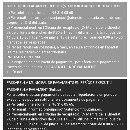
SOL·LICITUD I PAGAMENT REBUTS (NO DOMICILIATS) O LIQUIDACIONS
a) Per telèfon: telefonant al 96 316 05 65.
b) Per email: a
informacionburjassot@atenciontributaria.es
, amb nom,
cognoms i DNI del titular.
c) Presencialment: en l'Oficina de recaptació (C/ Màrtirs de la Llibertat,
7), de dilluns a divendres de 8.30 a 14.30 h i dilluns, dimarts i dijous de
16.00 a 18.30 h (del 15 de juny al 15 de setembre: horari de 8.00 a 15.00
i tancat a les vesprades).
d) Per als rebuts en voluntària, a més, en seu electrònica en l'apartat
les meues dades/objectes tributaris.
PAGAMENT EN LÍNIA:
Si ja disposa de document de pagament, pot efectuar el pagament a
través del següent enllaç:
PASSAREL·LA DE PAGAMENT
+ Info
ací
.
PASSAREL·LA MUNICIPAL DE PAGAMENTS EN PERÍODE EXECUTIU
PASSAREL·LA PAGAMENT (Enllaç)
Per a poder efectuar pagaments de
rebuts i liquidacions en període
executiu
, es podran
sol·licitar els documents de pagament
:
a) Per telèfon: telefonant al 96 316 05 65.
b) Per email:
informacionburjassot@atenciontributaria.es
.
c) Presencialment: en l'Oficina de recaptació (C/ Màrtirs de la Llibertat,
7), de dilluns a divendres de 8.30 a 14.30 h i dilluns, dimarts i dijous de
16.00 a 18.30 h (del 15 de juny al 15 de setembre: horari de 8.00 a 15.00
i tancat a les vesprades).