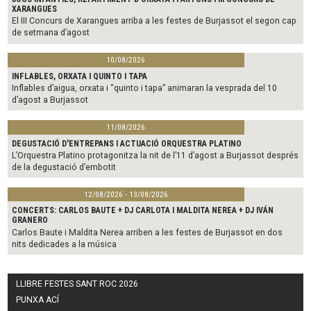
XARANGUES
El III Concurs de Xarangues arriba a les festes de Burjassot el segon cap
de setmana d’agost
10/08/2026
INFLABLES, ORXATA I QUINTO I TAPA
Inflables d’aigua, orxata i “quinto i tapa” animaran la vesprada del 10
d’agost a Burjassot
11/08/2026
DEGUSTACIÓ D'ENTREPANS I ACTUACIÓ ORQUESTRA PLATINO
L’Orquestra Platino protagonitza la nit de l’11 d’agost a Burjassot després
de la degustació d’embotit
12/08/2026 - 13/08/2026
CONCERTS: CARLOS BAUTE + DJ CARLOTA I MALDITA NEREA + DJ IVÁN
GRANERO
Carlos Baute i Maldita Nerea arriben a les festes de Burjassot en dos
nits dedicades a la música
LLIBRE FESTES SANT ROC 2026
PUNXA ACÍ