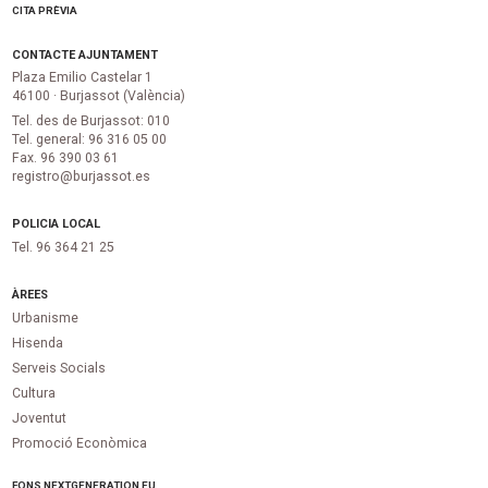
CITA PRÈVIA
CONTACTE AJUNTAMENT
Plaza Emilio Castelar 1
46100 · Burjassot (València)
Tel. des de Burjassot: 010
Tel. general: 96 316 05 00
Fax. 96 390 03 61
registro@burjassot.es
POLICIA LOCAL
Tel. 96 364 21 25
ÀREES
Urbanisme
Hisenda
Serveis Socials
Cultura
Joventut
Promoció Econòmica
FONS NEXTGENERATION EU