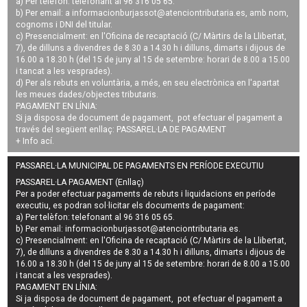
a) Per telèfon: telefonant al 96 316 05 65.
b) Per email: a
informacionburjassot@atenciontributaria.es
, amb nom,
cognoms i DNI del titular.
c) Presencialment: en l'Oficina de recaptació (C/ Màrtirs de la Llibertat,
7), de dilluns a divendres de 8.30 a 14.30 h i dilluns, dimarts i dijous de
16.00 a 18.30 h (del 15 de juny al 15 de setembre: horari de 8.00 a 15.00
i tancat a les vesprades).
d) Per als rebuts en voluntària, a més, en seu electrònica en l'apartat
les meues dades/objectes tributaris.
PAGAMENT EN LÍNIA:
Si ja disposa de document de pagament, pot efectuar el pagament a
través del següent enllaç:
PASSAREL·LA DE PAGAMENT
+ Info
ací
.
PASSAREL·LA MUNICIPAL DE PAGAMENTS EN PERÍODE EXECUTIU
PASSAREL·LA PAGAMENT (Enllaç)
Per a poder efectuar pagaments de
rebuts i liquidacions en període
executiu
, es podran
sol·licitar els documents de pagament
:
a) Per telèfon: telefonant al 96 316 05 65.
b) Per email:
informacionburjassot@atenciontributaria.es
.
c) Presencialment: en l'Oficina de recaptació (C/ Màrtirs de la Llibertat,
7), de dilluns a divendres de 8.30 a 14.30 h i dilluns, dimarts i dijous de
16.00 a 18.30 h (del 15 de juny al 15 de setembre: horari de 8.00 a 15.00
i tancat a les vesprades).
PAGAMENT EN LÍNIA:
Si ja disposa de document de pagament, pot efectuar el pagament a