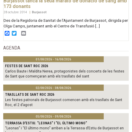
Burjassot tanca la seua marató de donació de sang amb
173 donants
28 octubre 2014
|
Burjassot
Des de la Regidoria de Sanitat de l’Ajuntament de Burjassot, dirigida per
Olga Camps, juntament amb el Centre de Transfusió […]
Facebook
Twitter
Email
AGENDA
01/08/2026 - 16/08/2026
FESTES DE SANT ROC 2026
Carlos Baute i Maldita Nerea, protagonistes dels concerts de les festes
de Sant que començaran amb els trasllats del sant
02/08/2026 - 08/08/2026
TRASLLATS DE SANT ROC 2026
Les festes patronals de Burjassot comencen amb els trasllats de Sant
Roc, el 2 d’agost
05/08/2026 - 09/08/2026
TERRASSA D'ESTIU. "LEONAS" I "EL ÚLTIMO MONO"
“Leonas” i “El último mono” arriben a la Terrassa d’Estiu de Burjassot en