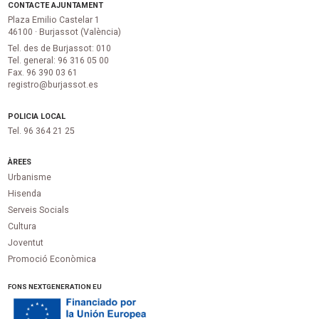
CONTACTE AJUNTAMENT
Plaza Emilio Castelar 1
46100 · Burjassot (València)
Tel. des de Burjassot: 010
Tel. general: 96 316 05 00
Fax. 96 390 03 61
registro@burjassot.es
POLICIA LOCAL
Tel. 96 364 21 25
ÀREES
Urbanisme
Hisenda
Serveis Socials
Cultura
Joventut
Promoció Econòmica
FONS NEXTGENERATION EU