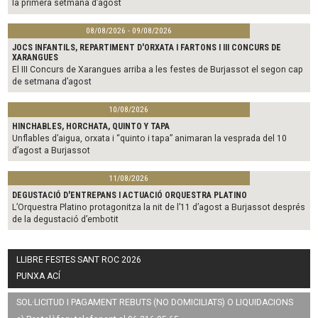
la primera setmana d’agost
08/08/2026 - 09/08/2026
JOCS INFANTILS, REPARTIMENT D'ORXATA I FARTONS I III CONCURS DE
XARANGUES
El III Concurs de Xarangues arriba a les festes de Burjassot el segon cap
de setmana d’agost
10/08/2026
HINCHABLES, HORCHATA, QUINTO Y TAPA
Unflables d’aigua, orxata i “quinto i tapa” animaran la vesprada del 10
d’agost a Burjassot
11/08/2026
DEGUSTACIÓ D'ENTREPANS I ACTUACIÓ ORQUESTRA PLATINO
L’Orquestra Platino protagonitza la nit de l’11 d’agost a Burjassot després
de la degustació d’embotit
LLIBRE FESTES SANT ROC 2026
PUNXA ACÍ
SOL·LICITUD I PAGAMENT REBUTS (NO DOMICILIATS) O LIQUIDACIONS