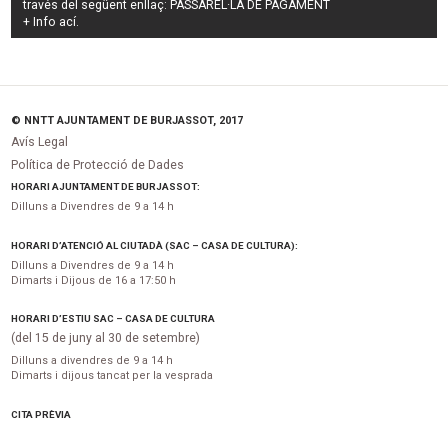
través del següent enllaç:
PASSAREL·LA DE PAGAMENT
+ Info
ací
.
© NNTT AJUNTAMENT DE BURJASSOT, 2017
Avís Legal
Política de Protecció de Dades
HORARI AJUNTAMENT DE BURJASSOT:
Dilluns a Divendres de 9 a 14 h
HORARI D’ATENCIÓ AL CIUTADÀ (SAC – CASA DE CULTURA):
Dilluns a Divendres de 9 a 14 h
Dimarts i Dijous de 16 a 17:50 h
HORARI D’ESTIU SAC – CASA DE CULTURA
(del 15 de juny al 30 de setembre)
Dilluns a divendres de 9 a 14 h
Dimarts i dijous tancat per la vesprada
CITA PRÈVIA