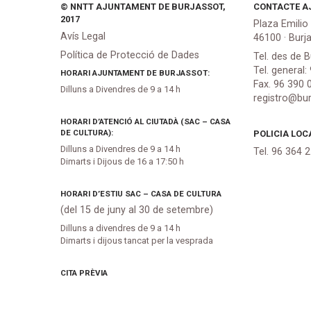
© NNTT AJUNTAMENT DE BURJASSOT,
CONTACTE A
2017
Plaza Emilio
Avís Legal
46100 · Burj
Política de Protecció de Dades
Tel. des de B
Tel. general:
HORARI AJUNTAMENT DE BURJASSOT:
Fax. 96 390 
Dilluns a Divendres de 9 a 14 h
registro@bur
HORARI D’ATENCIÓ AL CIUTADÀ (SAC – CASA
DE CULTURA):
POLICIA LOC
Dilluns a Divendres de 9 a 14 h
Tel. 96 364 
Dimarts i Dijous de 16 a 17:50 h
HORARI D’ESTIU SAC – CASA DE CULTURA
(del 15 de juny al 30 de setembre)
Dilluns a divendres de 9 a 14 h
Dimarts i dijous tancat per la vesprada
CITA PRÈVIA