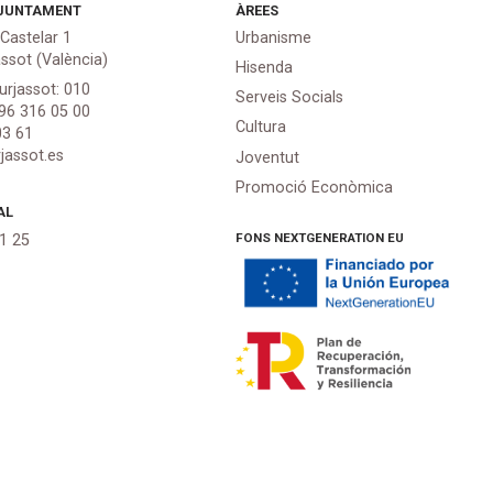
JUNTAMENT
ÀREES
 Castelar 1
Urbanisme
assot (València)
Hisenda
urjassot: 010
Serveis Socials
 96 316 05 00
Cultura
03 61
jassot.es
Joventut
Promoció Econòmica
AL
FONS NEXTGENERATION EU
21 25