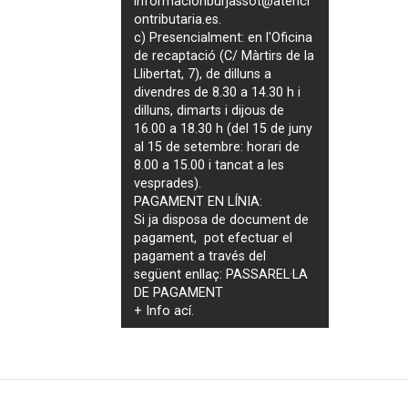
informacionburjassot@atenci
ontributaria.es
.
c) Presencialment: en l'Oficina
de recaptació (C/ Màrtirs de la
Llibertat, 7), de dilluns a
divendres de 8.30 a 14.30 h i
dilluns, dimarts i dijous de
16.00 a 18.30 h (del 15 de juny
al 15 de setembre: horari de
8.00 a 15.00 i tancat a les
vesprades).
PAGAMENT EN LÍNIA:
Si ja disposa de document de
pagament, pot efectuar el
pagament a través del
següent enllaç:
PASSAREL·LA
DE PAGAMENT
+ Info
ací
.