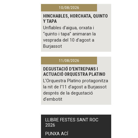
10/08/2026
HINCHABLES, HORCHATA, QUINTO
Y TAPA
Unflables d’aigua, orxata i
“quinto i tapa” animaran la
vesprada del 10 d’agost a
Burjassot
11/08/2026
DEGUSTACIÓ D'ENTREPANS I
ACTUACIÓ ORQUESTRA PLATINO
L’Orquestra Platino protagonitza
la nit de l’11 d’agost a Burjassot
després de la degustació
d’embotit
LLIBRE FESTES SANT ROC
2026
PUNXA ACÍ