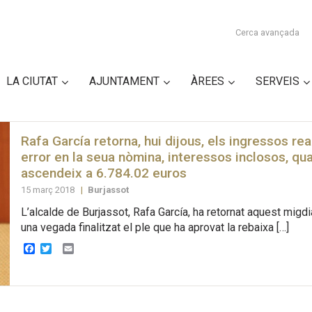
Cerca avançada
LA CIUTAT
AJUNTAMENT
ÀREES
SERVEIS
Rafa García retorna, hui dijous, els ingressos rea
error en la seua nòmina, interessos inclosos, qua
ascendeix a 6.784.02 euros
15 març 2018
|
Burjassot
L’alcalde de Burjassot, Rafa García, ha retornat aquest migd
una vegada finalitzat el ple que ha aprovat la rebaixa […]
Facebook
Twitter
Email