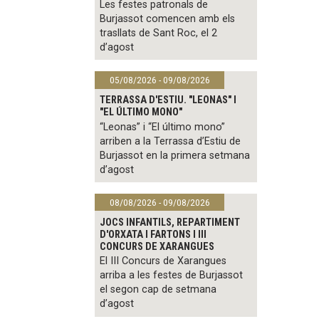
Les festes patronals de
Burjassot comencen amb els
trasllats de Sant Roc, el 2
d’agost
05/08/2026 - 09/08/2026
TERRASSA D'ESTIU. "LEONAS" I
"EL ÚLTIMO MONO"
“Leonas” i “El último mono”
arriben a la Terrassa d’Estiu de
Burjassot en la primera setmana
d’agost
08/08/2026 - 09/08/2026
JOCS INFANTILS, REPARTIMENT
D'ORXATA I FARTONS I III
CONCURS DE XARANGUES
El III Concurs de Xarangues
arriba a les festes de Burjassot
el segon cap de setmana
d’agost