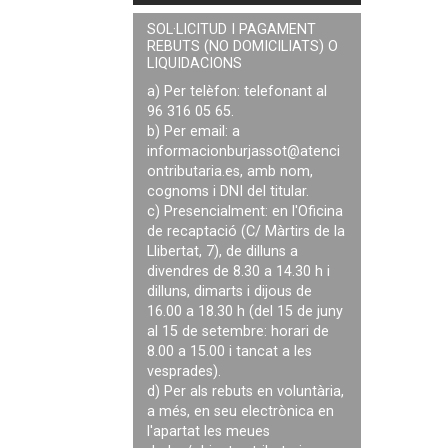
SOL·LICITUD I PAGAMENT
REBUTS (NO DOMICILIATS) O
LIQUIDACIONS
a) Per telèfon: telefonant al
96 316 05 65.
b) Per email: a
informacionburjassot@atenci
ontributaria.es
, amb nom,
cognoms i DNI del titular.
c) Presencialment: en l'Oficina
de recaptació (C/ Màrtirs de la
Llibertat, 7), de dilluns a
divendres de 8.30 a 14.30 h i
dilluns, dimarts i dijous de
16.00 a 18.30 h (del 15 de juny
al 15 de setembre: horari de
8.00 a 15.00 i tancat a les
vesprades).
d) Per als rebuts en voluntària,
a més, en seu electrònica en
l'apartat les meues