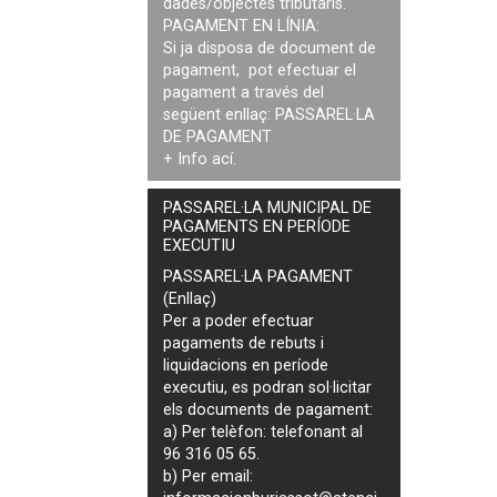
dades/objectes tributaris.
PAGAMENT EN LÍNIA:
Si ja disposa de document de
pagament, pot efectuar el
pagament a través del
següent enllaç:
PASSAREL·LA
DE PAGAMENT
+ Info
ací
.
PASSAREL·LA MUNICIPAL DE
PAGAMENTS EN PERÍODE
EXECUTIU
PASSAREL·LA PAGAMENT
(Enllaç)
Per a poder efectuar
pagaments de
rebuts i
liquidacions en període
executiu
, es podran
sol·licitar
els documents de pagament
:
a) Per telèfon: telefonant al
96 316 05 65.
b) Per email: